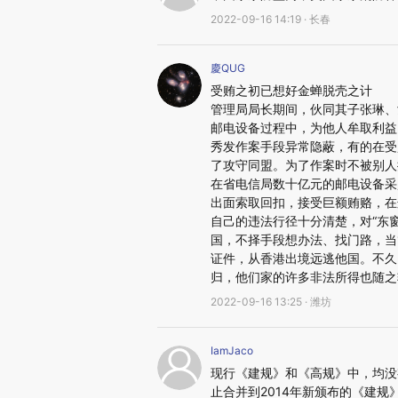
2022-09-16 14:19 · 长春
慶QUG
受贿之初已想好金蝉脱壳之计 经
管理局局长期间，伙同其子张琳、
邮电设备过程中，为他人牟取利益
秀发作案手段异常隐蔽，有的在受
了攻守同盟。为了作案时不被别人
在省电信局数十亿元的邮电设备采
出面索取回扣，接受巨额贿赂，
自己的违法行径十分清楚，对“东窗
国，不择手段想办法、找门路，当
证件，从香港出境远逃他国。不久
归，他们家的许多非法所得也随之
2022-09-16 13:25 · 潍坊
IamJaco
现行《建规》和《高规》中，均没
止合并到2014年新颁布的《建