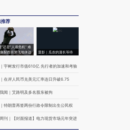
辑推荐
侵”还是“人道危机” 难
撕裂西班牙飞地休达
显影｜瓜农的漫长等待
｜
宇树发行市值610亿 先行者的加速和考验
｜
在岸人民币兑美元汇率连日升破6.75
我闻
｜
艾路明及多名股东被拘
｜
特朗普再签两份行政令限制出生公民权
周刊
｜
【封面报道】电力现货市场元年突进