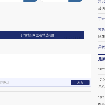
知识
受伤
丁金
村夫
订阅财新网主编精选电邮
续加
吴晓
最
20:
17:
新网观点
发布
用机
16:1
医药