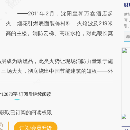
财
——2011年2月，沈阳皇朝万鑫酒店起
财
写
火，烟花引燃表面装饰材料，火焰波及219米
引
高的主楼。消防云梯、高压水枪，对此鞭长莫
温层成为助燃品，此类火势让现场消防力量难于施
。三场大火，彻底烧出中国节能建筑的短板——外
12870字 订阅后继续阅读
获取已订阅的阅读权限
员
订阅/会员升级