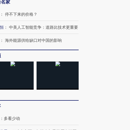
新名家
：
停不下来的价格？
恒
：
中美人工智能竞争：道路比技术更重要
：
海外能源供给缺口对中国的影响
频
客
：
多看少动