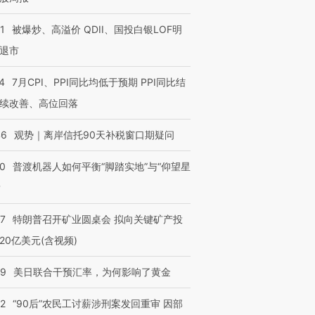
1
被爆炒、高溢价 QDII、国投白银LOF明
退市
4
7月CPI、PPI同比均低于预期 PPI同比结
续改善、高位回落
46
观势｜离岸信托90天补税窗口期疑问
00
普渡机器人如何平衡“脚踏实地”与“仰望星
？
57
特朗普召开矿业圆桌会 拟向关键矿产投
20亿美元(含视频)
09
美日联合干预汇率，为何影响了黄金
32
“90后”农民工讨薪涉刑案发回重审 因部