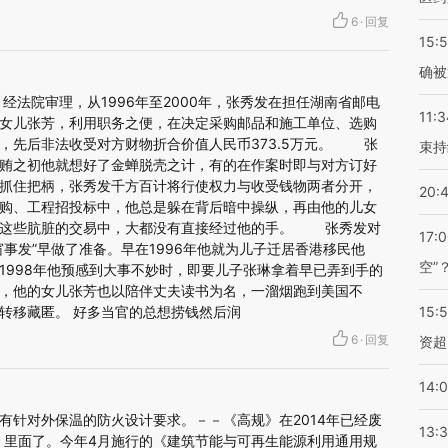
6
·
回复
15:5
确被
法院审理，从1996年至2000年，张秀发在担任湖南省邮电
11:3
女儿张芳，利用职务之便，在决定采购邮品和施工单位、选购
，先后非法收受对方财物折合价值人民币373.5万元。 张
束持
贿之初他就想好了金蝉脱壳之计，有的在作案时即与对方订好
抓住把柄，张秀发千方百计将行使权力与收受钱物两者分开，
20:
购、工程招投标中，他总是躲在背后暗中操纵，再由他的儿女
在这些肮脏的交易中，大都没有直接经过他的手。 张秀发对
17:
事发”早做了准备。早在1996年他就为儿子迁居香港移民他
空”
1998年他预感到大事不妙时，即要儿子张琳拿着早已弄到手的
，他的女儿张芳也以陪伴丈夫读书为名，一溜烟跑到美国不
转移藏匿。 好多当官的总想捞钱然后润
15:
6
·
回复
资超
14:
有针对外保温的防火设计要求。－－《高规》在2014年已经废
13:
规》里面了。今年4月施行的《建筑节能与可再生能源利用通用规