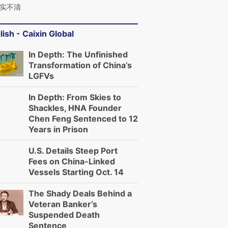
实不清
lish - Caixin Global
In Depth: The Unfinished
Transformation of China’s
LGFVs
In Depth: From Skies to
Shackles, HNA Founder
Chen Feng Sentenced to 12
Years in Prison
U.S. Details Steep Port
Fees on China-Linked
Vessels Starting Oct. 14
The Shady Deals Behind a
Veteran Banker’s
Suspended Death
Sentence