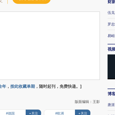
文
财
伍戈
罗志
易峘
视
全年
，
按此收藏单期
，随时起刊，免费快递。]
博
版面编辑：王影
唐涯
#德国
+关注
#欧洲
+关注