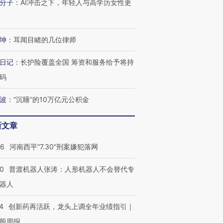
分子
：
AI冲击之下，年轻人与高学历女性更
坤
：
耳闻目睹的几位律师
日记
：
长护险覆盖全国 筹资和服务给予将持
码
波
：
“沉睡”的10万亿元公积金
新文章
26
河南西平“7.30”刑案嫌犯落网
00
普渡机器人张涛：人形机器人不会替代专
器人
4
创新药再活跃，龙头上调全年业绩指引｜
股周报