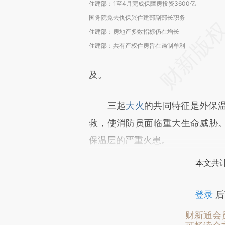
住建部：1至4月完成保障房投资3600亿
国务院免去仇保兴住建部副部长职务
住建部：房地产多数指标仍在增长
住建部：共有产权住房旨在遏制牟利
及。
三起
大火
的共同特征是外保
救，使消防员面临重大生命威胁
保温层的严重火患。
本文共计
登录
后
财新通会