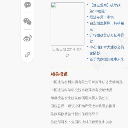
【舒立观察】破除政
策“中梗阻”
经济布局下半场
自主招生新风｜特稿精
选
开行棚改贷获万亿再贷
款
中石油加拿大油砂交易
出版日期 2014-07-
蒙阴影
21
基于大数据的健康未来
相关报道
中国建筑材料集团有限公司郝振华职务变动情况
中国建筑科学研究院马建萍职务变动情况
印度接连发生建筑物倒塌大量人员伤亡
国税总局：建筑业不动产营改增将逐步推开
陈政高接替姜伟新任住建部部长
住建部司长：全国四成村庄仍无集中供水