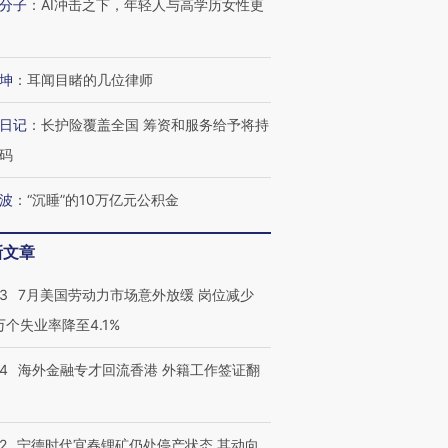
分子
：
AI冲击之下，年轻人与高学历女性更
跨国走私7万
视线｜被称为“蟑螂”的印
视线｜“入侵”还是“人道危
检体内含3种
度Z世代 用街头抗争将教
机”？难民潮撕裂西班牙
秘鲁纳斯
坤
：
耳闻目睹的几位律师
育部长拱下台
飞地休达
13人遇难
日记
：
长护险覆盖全国 筹资和服务给予将持
码
波
：
“沉睡”的10万亿元公积金
进第四届链博
【商旅对话】华住集团
技“链”接产
【特别呈现】寻找100种
CFO：不靠规模取胜，华
【特别呈
有意思的生活方式·第三对
住三大增长引擎是什么？
有意思的
新文章
43
7月美国劳动力市场意外放缓 岗位减少
3万个失业率降至4.1%
14
海外金融专才回流香港 外籍工作签证翻
2
宁德时代宜春锂矿仍处停产状态 其动向