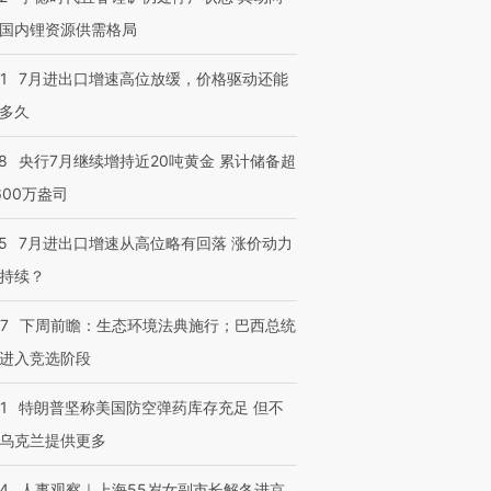
国内锂资源供需格局
1
7月进出口增速高位放缓，价格驱动还能
多久
8
央行7月继续增持近20吨黄金 累计储备超
600万盎司
5
7月进出口增速从高位略有回落 涨价动力
持续？
07
下周前瞻：生态环境法典施行；巴西总统
进入竞选阶段
1
特朗普坚称美国防空弹药库存充足 但不
乌克兰提供更多
24
人事观察｜上海55岁女副市长解冬进京