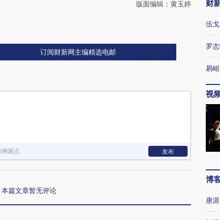
财
版面编辑：黄玉婷
伍戈
罗志
订阅财新网主编精选电邮
易峘
视
新网观点
发布
博
本篇文章暂无评论
唐涯