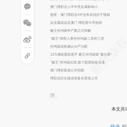
澳门博彩业上半年受反腐影响小
惠誉：澳门博彩业VIP业务表现好于预期
反贪腐或波及澳门 博彩股今早急跌
赌王何鸿燊争产案正式和解
“赌王”律师入禀控何鸿燊二房和三房
何鸿燊深夜确认分产分配
32%澳娱股权易手 赌王何鸿燊疑“被分家”
“赌王”何鸿燊出院 旗下股票纷纷见涨
澳门博彩香港公开招股
博彩业巨头接连筹备在香港上市
路。
本文共计