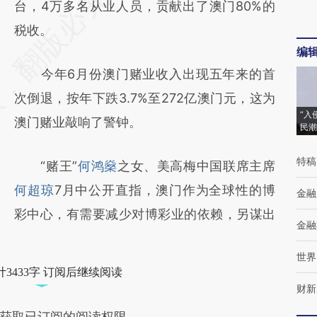
台，4万多名从业人员，贡献出了澳门80%的
税收。
编
今年6月份澳门赌业收入出现五年来的首
次倒退，按年下跌3.7%至272亿澳门元，这为
“入
澳门赌业敲响了警钟。
民潮
特稿
“赌王”
何鸿燊
之女、美高梅中国联席主席
何超琼
7月中公开直指，澳门作为全球性的博
金融
彩中心，有需要减少对博彩业的依赖，另谋出
金融
世界
3433字 订阅后继续阅读
财新