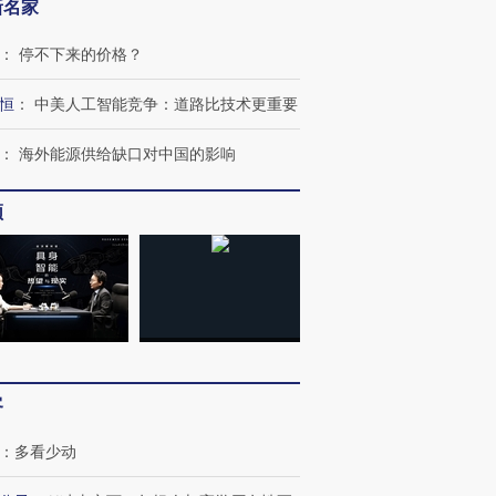
新名家
：
停不下来的价格？
恒
：
中美人工智能竞争：道路比技术更重要
：
海外能源供给缺口对中国的影响
频
客
：
多看少动