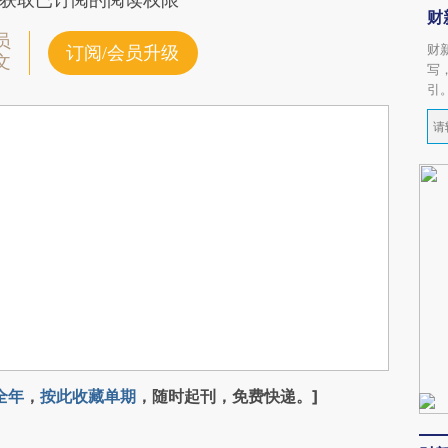
获取已订阅的阅读权限
财
员
财
订阅/会员升级
文
写
引
全年
，
按此收藏单期
，随时起刊，免费快递。]