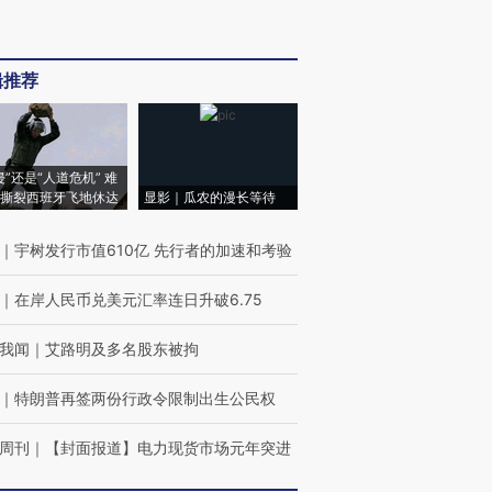
辑推荐
侵”还是“人道危机” 难
撕裂西班牙飞地休达
显影｜瓜农的漫长等待
｜
宇树发行市值610亿 先行者的加速和考验
｜
在岸人民币兑美元汇率连日升破6.75
我闻
｜
艾路明及多名股东被拘
｜
特朗普再签两份行政令限制出生公民权
周刊
｜
【封面报道】电力现货市场元年突进