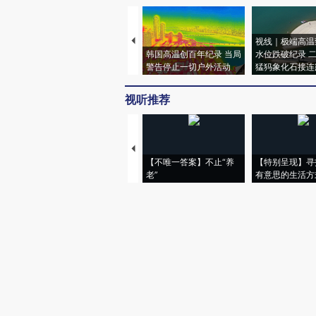
视线｜极端高温
韩国高温创百年纪录 当局
水位跌破纪录 
警告停止一切户外活动
猛犸象化石接连
视听推荐
【不唯一答案】不止“养
【特别呈现】寻
老”
有意思的生活方