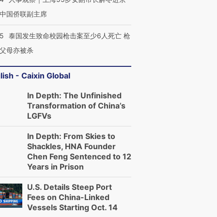
中国侨联副主席
45
泰国发生致命校园枪击案至少6人死亡 枪
父母亦被杀
lish - Caixin Global
In Depth: The Unfinished
Transformation of China’s
LGFVs
In Depth: From Skies to
Shackles, HNA Founder
Chen Feng Sentenced to 12
Years in Prison
U.S. Details Steep Port
Fees on China-Linked
Vessels Starting Oct. 14