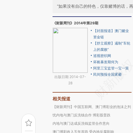
“如果没有自己的特色，仅靠赌博的话，
《财新周刊》2014年第29期
【封面报道】澳门赌业
资金链
【舒立观察】遏制“车轮
上的腐败”
巡视密织网
坏账暴发期何为
阿里三宝监管一宝一策
民间预报全国雾霾
出版日期 2014-07-
28
相关报道
【财新周刊】中国互联网、澳门博彩业的泡沫之判
忧内地与澳门反洗钱合作 博彩股普跌
内地与澳门达成反洗钱监管合作意向
澳门博彩收入五年首跌 受内地反腐影响