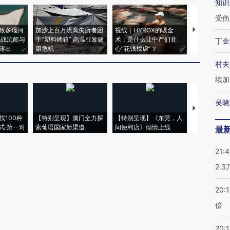
知识
受伤
致多瑙河
加沙上百万流离失所者困
视线｜HYROX的吸金
马航飞行员
二战沉船与
于“塑料烤箱” 高温引发健
术：是什么让中产们甘
粒摇头丸 尿
丁金
露出
康危机
心“花钱找虐”？
毒品
村夫
续加
吴晓
【推广】走
找100种
【特别呈现】澳门全力探
【特别呈现】《东莞，人
会，让数智科
式·第一对
索葡语国家新渠道
间便利店》倾情上线
业
最
21:
2.
20:
倍
20:1