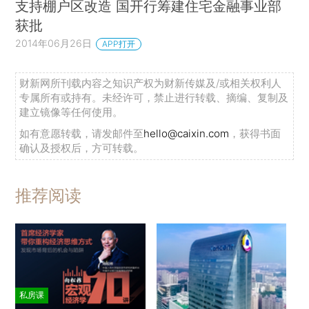
支持棚户区改造 国开行筹建住宅金融事业部
获批
2014年06月26日
APP打开
财新网所刊载内容之知识产权为财新传媒及/或相关权利人
专属所有或持有。未经许可，禁止进行转载、摘编、复制及
建立镜像等任何使用。
如有意愿转载，请发邮件至
hello@caixin.com
，获得书面
确认及授权后，方可转载。
推荐阅读
私房课