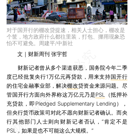
对于国开行的棚改贷提速，相关人士担心，棚改是
个筐，地方政府什么都往里装，打包、挪用现象恐
怕不可避免。周建平/中新社
文｜财新周刊 张宇哲
财新记者曾从多个渠道获悉，国务院今年二季
度已经批复央行1万亿元再贷款，用来支持
国开行
的住宅金融事业部，解决
棚改
贷资金来源问题。尽
管国开行方面向外界称这万亿元乃是
PSL
（抵押补
充贷款，即Pledged Supplementary Lending），
但央行货币政策司对此不愿向财新记者确认。而央
行其他部门人士则向财新记者否认，“肯定不是
PSL，如果是也不可能这么大规模。”