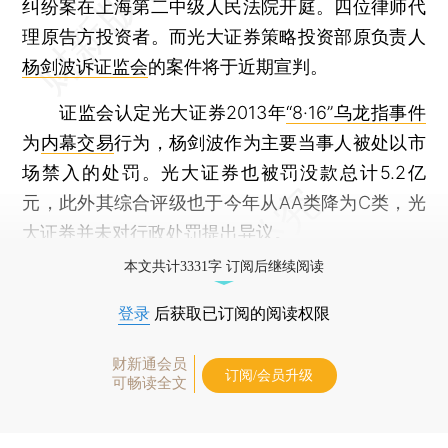
纠纷案在上海第二中级人民法院开庭。四位律师代
理原告方投资者。而光大证券策略投资部原负责人
杨剑波诉证监会
的案件将于近期宣判。
证监会认定光大证券2013年
“8·16”乌龙指事件
为
内幕交易
行为，杨剑波作为主要当事人被处以市
场禁入的处罚。光大证券也被罚没款总计5.2亿
元，此外其综合评级也于今年从AA类降为C类，光
大证券并未对行政处罚提出异议。
本文共计3331字 订阅后继续阅读
登录
后获取已订阅的阅读权限
财新通会员
订阅/会员升级
可畅读全文