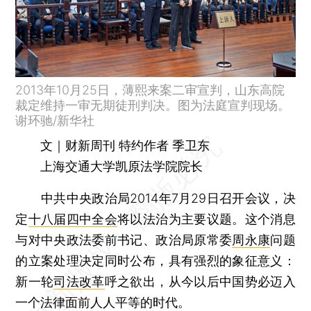
2013年10月25日，薄熙来案二审宣判，山东高院
裁定维持一审无期徒刑判决。图为法庭宣判现场。
谢环驰/新华社
文｜财新周刊 特约作者 季卫东
上海交通大学凯原法学院院长
中共中央政治局2014年7月29日召开会议，决
定
十八届四中全会
将以法治为主要议题。这个消息
与对中央政法委前书记、政治局原常委
周永康
问题
的立案处理决定同时公布，具有强烈的象征意义：
新一轮
司法改革
呼之欲出，从今以后中国势必迈入
一个法律面前人人平等的时代。