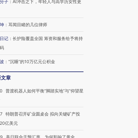
分子
：
AI冲击之下，年轻人与高学历女性更
跨国走私7万
视线｜被称为“蟑螂”的印
视线｜“入侵”还是“人道危
坤
：
耳闻目睹的几位律师
检体内含3种
度Z世代 用街头抗争将教
机”？难民潮撕裂西班牙
秘鲁纳斯
育部长拱下台
飞地休达
13人遇难
日记
：
长护险覆盖全国 筹资和服务给予将持
码
波
：
“沉睡”的10万亿元公积金
进第四届链博
【商旅对话】华住集团
技“链”接产
【特别呈现】寻找100种
CFO：不靠规模取胜，华
【特别呈
新文章
有意思的生活方式·第三对
住三大增长引擎是什么？
有意思的
00
普渡机器人如何平衡“脚踏实地”与“仰望星
？
57
特朗普召开矿业圆桌会 拟向关键矿产投
20亿美元
09
美日联合干预汇率，为何影响了黄金