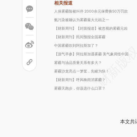
相关报道
人保雾霾险被叫停 2000余元保费换50万罚款
氨污染被确认为雾霾最大元凶之一
【财新周刊】【封面报道】被忽视的雾霾元凶
【财新周刊】民间预报全国雾霾
中国雾霾吹到阿拉斯加了？
【源气早参】阿拉斯加遇雾霾 美气象局怪中国
雾霾与油品质量关系有多大？
雾霾沙龙亮点一箩筐，先睹为快！
【财新周刊】呼风唤雨消雾霾？
雾霾天跑步，你该选什么口罩？
本文共计