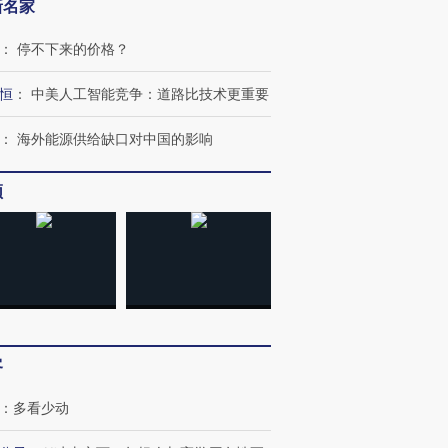
新名家
：
停不下来的价格？
恒
：
中美人工智能竞争：道路比技术更重要
：
海外能源供给缺口对中国的影响
频
客
：
多看少动