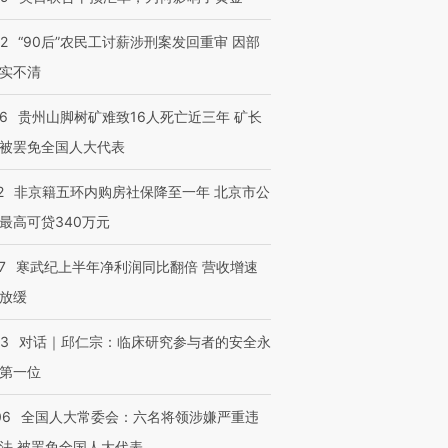
32
“90后”农民工讨薪涉刑案发回重审 因部
实不清
36
贵州山脚树矿难致16人死亡近三年 矿长
被罢免全国人大代表
2
非京籍五环内购房社保降至一年 北京市公
最高可贷340万元
7
寒武纪上半年净利润同比翻倍 营收增速
放缓
53
对话｜邱仁宗：临床研究参与者的安全永
第一位
06
全国人大常委会：六名将领涉嫌严重违
法 被罢免全国人大代表