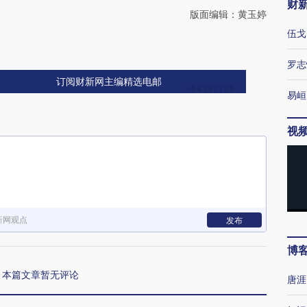
财
版面编辑：黄玉婷
伍戈
罗志
订阅财新网主编精选电邮
易峘
视
新网观点
发布
博
本篇文章暂无评论
唐涯