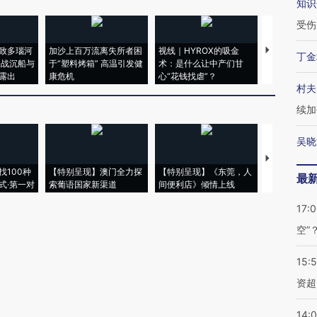
知识
受伤
致多瑙河
加沙上百万流离失所者困
视线｜HYROX的吸金
马航飞行员
丁金
二战沉船与
于“塑料烤箱” 高温引发健
术：是什么让中产们甘
粒摇头丸 尿
露出
康危机
心“花钱找虐”？
毒品
村夫
续加
吴晓
【推广】走
找100种
【特别呈现】澳门全力探
【特别呈现】《东莞，人
会，让数智科
最
式·第一对
索葡语国家新渠道
间便利店》倾情上线
业
17:
空”
15:
资超
14: