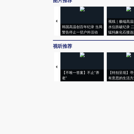
图片推荐
视线｜极端高温
韩国高温创百年纪录 当局
水位跌破纪录 
警告停止一切户外活动
猛犸象化石接连
视听推荐
【不唯一答案】不止“养
【特别呈现】寻
老”
有意思的生活方