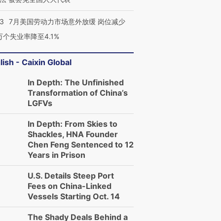
43
7月美国劳动力市场意外放缓 岗位减少
3万个失业率降至4.1%
lish - Caixin Global
In Depth: The Unfinished
Transformation of China’s
LGFVs
In Depth: From Skies to
Shackles, HNA Founder
Chen Feng Sentenced to 12
Years in Prison
U.S. Details Steep Port
Fees on China-Linked
Vessels Starting Oct. 14
The Shady Deals Behind a