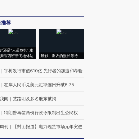
辑推荐
侵”还是“人道危机” 难
撕裂西班牙飞地休达
显影｜瓜农的漫长等待
｜
宇树发行市值610亿 先行者的加速和考验
｜
在岸人民币兑美元汇率连日升破6.75
我闻
｜
艾路明及多名股东被拘
｜
特朗普再签两份行政令限制出生公民权
周刊
｜
【封面报道】电力现货市场元年突进