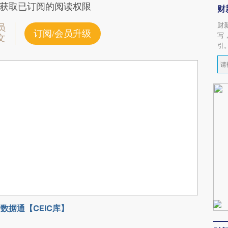
获取已订阅的阅读权限
财
财
员
订阅/会员升级
写
文
引
数据通【CEIC库】