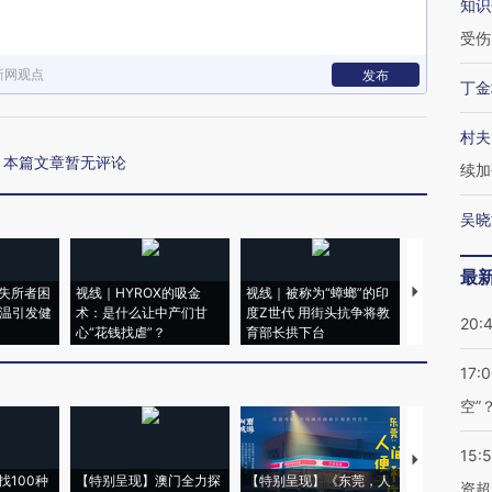
知识
受伤
新网观点
发布
丁金
村夫
本篇文章暂无评论
续加
吴晓
最
失所者困
视线｜HYROX的吸金
视线｜被称为“蟑螂”的印
视线｜“入侵
高温引发健
术：是什么让中产们甘
度Z世代 用街头抗争将教
机”？难民潮
20:
心“花钱找虐”？
育部长拱下台
飞地休达
17:
空”
15:
【推广】走
找100种
【特别呈现】澳门全力探
【特别呈现】《东莞，人
会，让数智科
资超