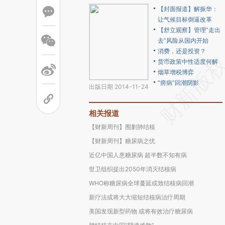
【封面报道】解振华：
让气候目标倒逼改革
【舒立观察】管理“走出
去”风险从国内开始
消费，还是投资？
货币政策中性适度何解
烟草增税博弈
“痨病”回潮阴影
出版日期 2014-11-24
相关报道
【财新周刊】围剿肺结核
【财新周刊】糖尿病之忧
近亿中国人患糖尿病 超半数不知有病
世卫组织提出2050年消灭结核病
WHO称糖尿病全球蔓延或致结核病回潮
新疗法或将大大缩短结核病治疗周期
美国发现新型药物 或将有效治疗糖尿病