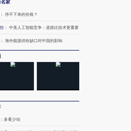
新名家
：
停不下来的价格？
恒
：
中美人工智能竞争：道路比技术更重要
：
海外能源供给缺口对中国的影响
频
客
：
多看少动