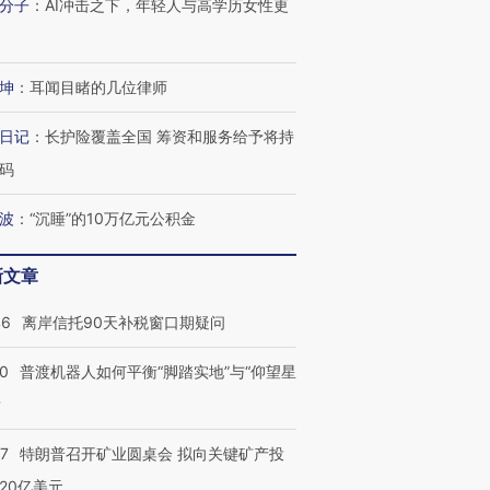
分子
：
AI冲击之下，年轻人与高学历女性更
坤
：
耳闻目睹的几位律师
日记
：
长护险覆盖全国 筹资和服务给予将持
码
波
：
“沉睡”的10万亿元公积金
新文章
”还是“人道危
湖北宜昌局部短时降雨
哈尔滨遭遇短时极端强降
撕裂西班牙
128毫米 紧急转移近
雨 3小时累计雨量超80毫
秘鲁纳斯
46
离岸信托90天补税窗口期疑问
4000人
米
13人遇难
00
普渡机器人如何平衡“脚踏实地”与“仰望星
？
57
特朗普召开矿业圆桌会 拟向关键矿产投
进第四届链博
【商旅对话】华住集团
技“链”接产
【特别呈现】寻找100种
CFO：不靠规模取胜，华
【特别呈
20亿美元