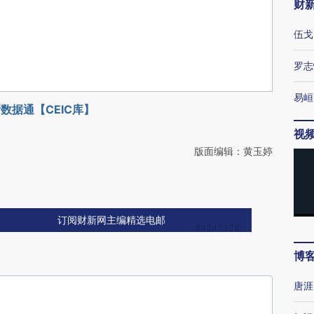
财
伍戈
罗志
易峘
数据通【CEIC库】
视
版面编辑：黄玉婷
订阅财新网主编精选电邮
博
唐涯