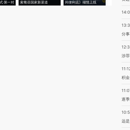
式·第一对
索葡语国家新渠道
间便利店》倾情上线
业
14:
13:
分事
12:
涉罪
11:1
积金
11:0
逐季
10:
远是