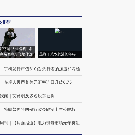
辑推荐
侵”还是“人道危机” 难
撕裂西班牙飞地休达
显影｜瓜农的漫长等待
｜
宇树发行市值610亿 先行者的加速和考验
｜
在岸人民币兑美元汇率连日升破6.75
我闻
｜
艾路明及多名股东被拘
｜
特朗普再签两份行政令限制出生公民权
周刊
｜
【封面报道】电力现货市场元年突进