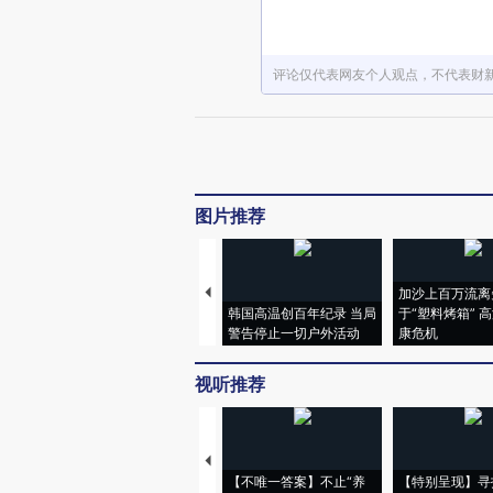
评论仅代表网友个人观点，不代表财
图片推荐
加沙上百万流离
韩国高温创百年纪录 当局
于“塑料烤箱” 
警告停止一切户外活动
康危机
视听推荐
【不唯一答案】不止“养
【特别呈现】寻