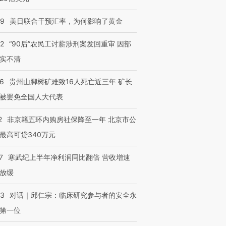
有意思的生活方式·第三对
住三大增长引擎是什么？
有意思的
09
美日联合干预汇率，为何影响了黄金
32
“90后”农民工讨薪涉刑案发回重审 因部
实不清
36
贵州山脚树矿难致16人死亡近三年 矿长
被罢免全国人大代表
2
非京籍五环内购房社保降至一年 北京市公
最高可贷340万元
7
寒武纪上半年净利润同比翻倍 营收增速
放缓
53
对话｜邱仁宗：临床研究参与者的安全永
第一位