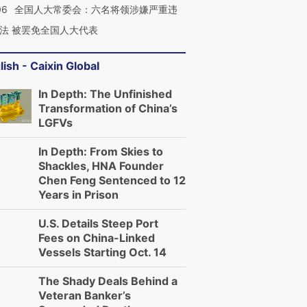
06
全国人大常委会：六名将领涉嫌严重违
法 被罢免全国人大代表
lish - Caixin Global
In Depth: The Unfinished
Transformation of China’s
LGFVs
In Depth: From Skies to
Shackles, HNA Founder
Chen Feng Sentenced to 12
Years in Prison
U.S. Details Steep Port
Fees on China-Linked
Vessels Starting Oct. 14
The Shady Deals Behind a
Veteran Banker’s