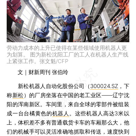
劳动力成本的上升已使得在某些领域使用机器人更
为划算。 图为新松沈阳工厂的工人在机器人生产线
上紧张工作。张文魁/CFP
文｜财新周刊 张伯玲
新松机器人自动化股份公司（
300024.SZ
，下
称
新松
）的厂房坐落在中国的老工业区——辽宁沈
阳的浑南新区。车间里，来自全球的零部件被组装
成一台台橘黄色的
机器人
。这些机器人高达3米以
上，体积差不多有普通载货卡车的车厢那么大，他
们的机械手可以灵活准确地抓取和传送，速度快到