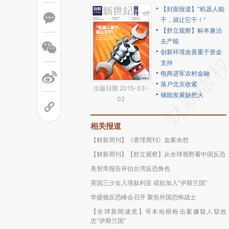
【封面报道】“机器人能
干，就让它干！”
【舒立观察】标本兼治
去产能
创新环境改善重于资金
支持
电商进军农村金融
落户北京收紧
出版日期 2015-03-
储能发展缺把火
02
相关报道
【财新周刊】《查理周刊》血案余想
【财新周刊】【舒立观察】从全球视野看中国反恐
美智库报告评估台湾反恐角色
英国三少女入境叙利亚 或欲加入“伊斯兰国”
华盛顿反恐峰会召开 聚焦外国恐怖战士
【全球新闻速览】哥本哈根枪击案嫌疑人疑效
忠“伊斯兰国”