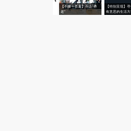
【不唯一答案】不止“养
【特别呈现】寻
老”
有意思的生活方