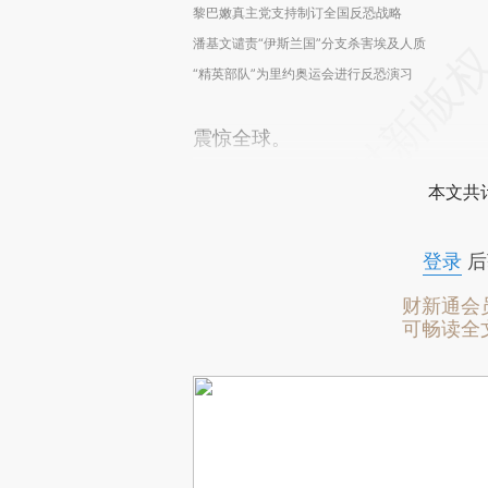
黎巴嫩真主党支持制订全国反恐战略
潘基文谴责“伊斯兰国”分支杀害埃及人质
“精英部队”为里约奥运会进行反恐演习
震惊全球。
本文共计
登录
后
财新通会
可畅读全