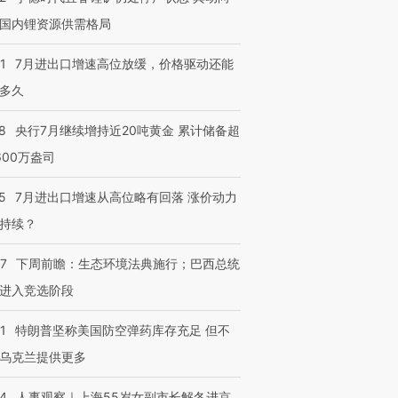
进第四届链博
【商旅对话】华住集团
技“链”接产
【特别呈现】寻找100种
CFO：不靠规模取胜，华
【特别呈
国内锂资源供需格局
有意思的生活方式·第三对
住三大增长引擎是什么？
有意思的
1
7月进出口增速高位放缓，价格驱动还能
多久
8
央行7月继续增持近20吨黄金 累计储备超
600万盎司
5
7月进出口增速从高位略有回落 涨价动力
持续？
07
下周前瞻：生态环境法典施行；巴西总统
进入竞选阶段
1
特朗普坚称美国防空弹药库存充足 但不
乌克兰提供更多
24
人事观察｜上海55岁女副市长解冬进京