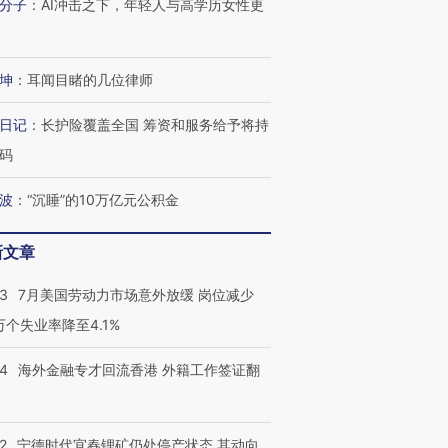
分子
：
AI冲击之下，年轻人与高学历女性更
坤
：
耳闻目睹的几位律师
日记
：
长护险覆盖全国 筹资和服务给予将持
码
波
：
“沉睡”的10万亿元公积金
新文章
43
7月美国劳动力市场意外放缓 岗位减少
跨国走私7万
视线｜被称为“蟑螂”的印
视线｜“入侵”还是“人道危
检体内含3种
度Z世代 用街头抗争将教
机”？难民潮撕裂西班牙
秘鲁纳斯
3万个失业率降至4.1%
育部长拱下台
飞地休达
13人遇难
14
海外金融专才回流香港 外籍工作签证翻
2
宁德时代宜春锂矿仍处停产状态 其动向