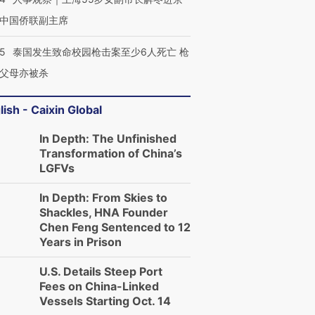
中国侨联副主席
45
泰国发生致命校园枪击案至少6人死亡 枪
父母亦被杀
lish - Caixin Global
In Depth: The Unfinished
Transformation of China’s
LGFVs
In Depth: From Skies to
Shackles, HNA Founder
Chen Feng Sentenced to 12
Years in Prison
U.S. Details Steep Port
Fees on China-Linked
Vessels Starting Oct. 14