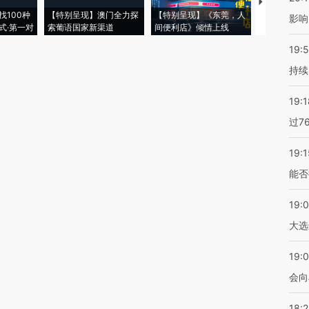
【推广】走
找100种
【特别呈现】澳门全力探
【特别呈现】《东莞，人
会，让数智科
影响
式·第一对
索葡语国家新渠道
间便利店》倾情上线
业
19:5
持续
19:1
过7
19:1
能否
19:
大选
19:0
会向
18: