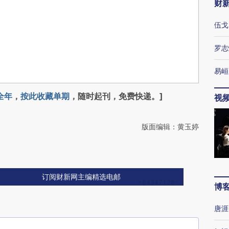
财
伍戈
罗志
易峘
全年
，
按此收藏单期
，随时起刊，免费快递。]
视
版面编辑：黄玉婷
订阅财新网主编精选电邮
博
唐涯