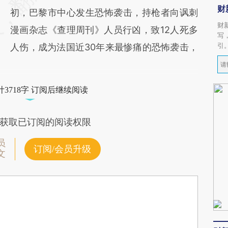
财
初，巴黎市中心发生恐怖袭击，持枪者向讽刺
财
漫画杂志《查理周刊》人员行凶，致12人死多
写
引
人伤，成为法国近30年来最惨痛的恐怖袭击，
3718字 订阅后继续阅读
获取已订阅的阅读权限
员
订阅/会员升级
文