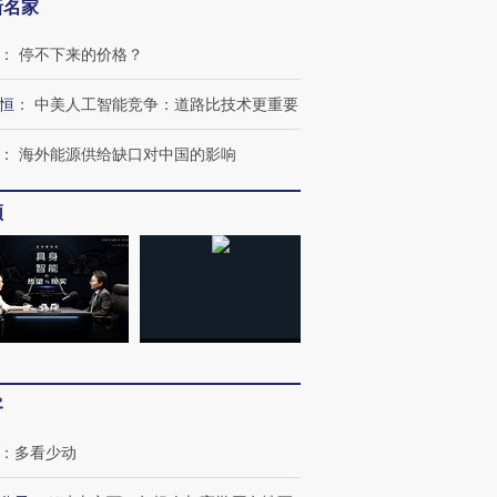
新名家
：
停不下来的价格？
恒
：
中美人工智能竞争：道路比技术更重要
：
海外能源供给缺口对中国的影响
频
客
：
多看少动