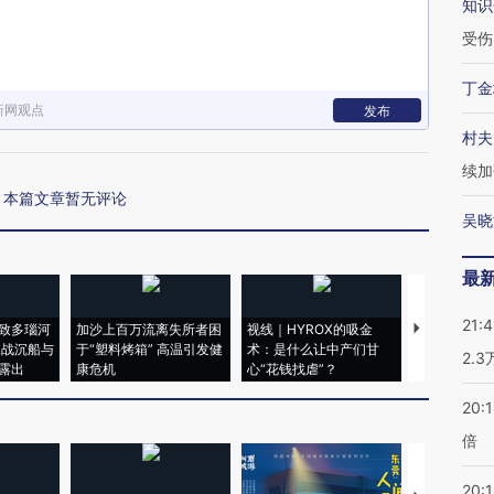
知识
受伤
丁金
新网观点
发布
村夫
续加
本篇文章暂无评论
吴晓
最
21:
致多瑙河
加沙上百万流离失所者困
视线｜HYROX的吸金
马航飞行员
二战沉船与
于“塑料烤箱” 高温引发健
术：是什么让中产们甘
粒摇头丸 尿
2.
露出
康危机
心“花钱找虐”？
毒品
20:
倍
20:1