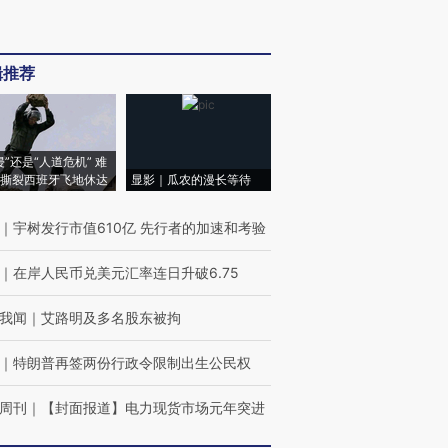
辑推荐
侵”还是“人道危机” 难
撕裂西班牙飞地休达
显影｜瓜农的漫长等待
｜
宇树发行市值610亿 先行者的加速和考验
｜
在岸人民币兑美元汇率连日升破6.75
我闻
｜
艾路明及多名股东被拘
｜
特朗普再签两份行政令限制出生公民权
周刊
｜
【封面报道】电力现货市场元年突进