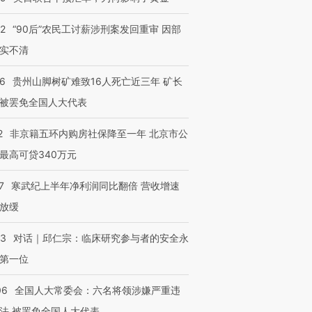
32
“90后”农民工讨薪涉刑案发回重审 因部
实不清
36
贵州山脚树矿难致16人死亡近三年 矿长
被罢免全国人大代表
2
非京籍五环内购房社保降至一年 北京市公
最高可贷340万元
7
寒武纪上半年净利润同比翻倍 营收增速
放缓
53
对话｜邱仁宗：临床研究参与者的安全永
第一位
06
全国人大常委会：六名将领涉嫌严重违
法 被罢免全国人大代表