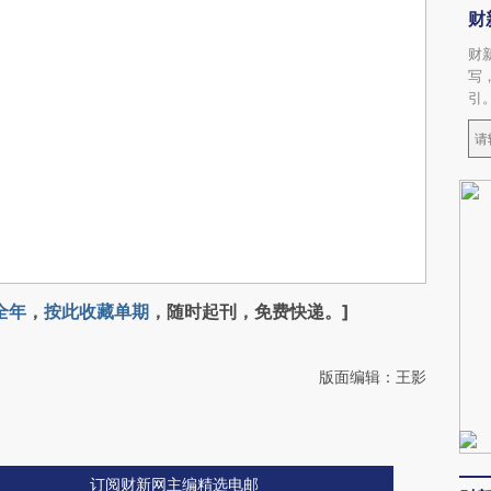
财
财
写
引
全年
，
按此收藏单期
，随时起刊，免费快递。]
版面编辑：王影
订阅财新网主编精选电邮