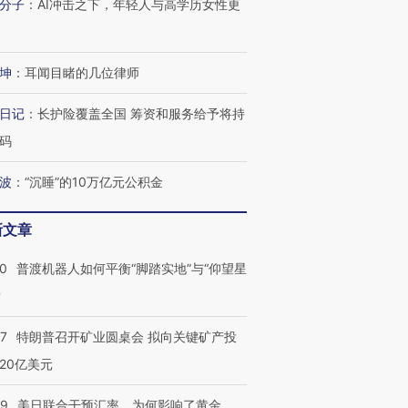
分子
：
AI冲击之下，年轻人与高学历女性更
坤
：
耳闻目睹的几位律师
进第四届链博
【商旅对话】华住集团
技“链”接产
【特别呈现】寻找100种
CFO：不靠规模取胜，华
【特别呈
日记
：
长护险覆盖全国 筹资和服务给予将持
有意思的生活方式·第三对
住三大增长引擎是什么？
有意思的
码
波
：
“沉睡”的10万亿元公积金
新文章
00
普渡机器人如何平衡“脚踏实地”与“仰望星
？
57
特朗普召开矿业圆桌会 拟向关键矿产投
20亿美元
09
美日联合干预汇率，为何影响了黄金