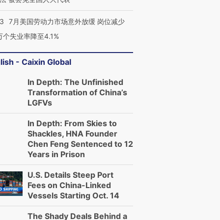
43
7月美国劳动力市场意外放缓 岗位减少
3万个失业率降至4.1%
lish - Caixin Global
In Depth: The Unfinished
Transformation of China’s
LGFVs
In Depth: From Skies to
Shackles, HNA Founder
Chen Feng Sentenced to 12
Years in Prison
U.S. Details Steep Port
Fees on China-Linked
Vessels Starting Oct. 14
The Shady Deals Behind a