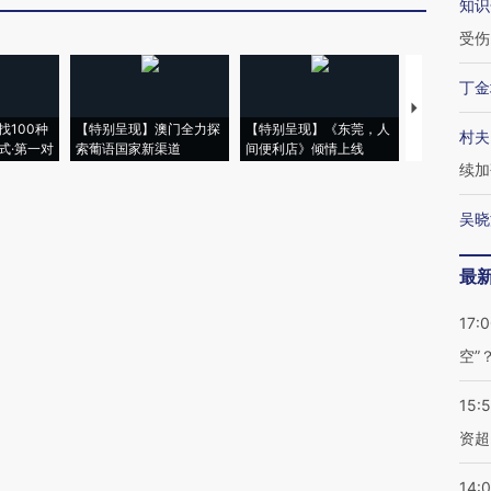
知识
受伤
丁金
【推广】走
找100种
【特别呈现】澳门全力探
【特别呈现】《东莞，人
会，让数智科
村夫
式·第一对
索葡语国家新渠道
间便利店》倾情上线
业
续加
吴晓
最
17:
空”
15:
资超
14: