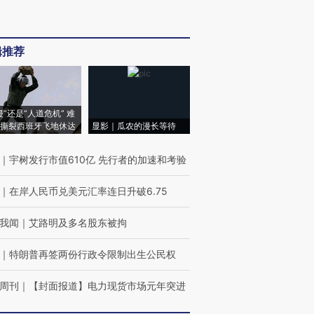
辑推荐
侵”还是“人道危机” 难
撕裂西班牙飞地休达
显影｜瓜农的漫长等待
｜
宇树发行市值610亿 先行者的加速和考验
｜
在岸人民币兑美元汇率连日升破6.75
我闻
｜
艾路明及多名股东被拘
｜
特朗普再签两份行政令限制出生公民权
周刊
｜
【封面报道】电力现货市场元年突进