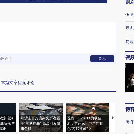
财
伍戈
罗志
易峘
视
新网观点
发布
本篇文章暂无评论
博
致多瑙河
加沙上百万流离失所者困
视线｜HYROX的吸金
马航飞行员
唐涯
二战沉船与
于“塑料烤箱” 高温引发健
术：是什么让中产们甘
粒摇头丸 尿
露出
康危机
心“花钱找虐”？
毒品