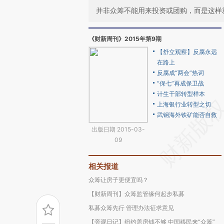
并非众筹不能用来投资或团购，而是这样
《财新周刊》2015年第9期
【舒立观察】反腐永远
在路上
反腐成“两会”热词
“保七”再成保卫战
计生干部转型样本
上海银行业转型之切
武钢海外铁矿能否自救
出版日期 2015-03-
09
相关报道
众筹让房子更便宜吗？
【财新周刊】众筹监管缘何起步私募
私募众筹先行 管理办法征求意见
【旁观日记】纽约盖房钱不够 中国移民来“众筹”