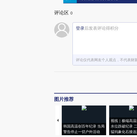
评论区
0
登录
后发表评论得积分
评论仅代表网友个人观点，不代表财
图片推荐
视线｜极端高温
韩国高温创百年纪录 当局
水位跌破纪录 
警告停止一切户外活动
猛犸象化石接连