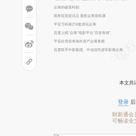
众筹的破茧时刻
国务院首提试点 股权众筹迎机遇
平安万科推216套房玩众筹
百度上线“众筹”电影平台“百发有戏”
平安好房首单海外房产众筹售罄
百度联手中影集团、中信信托进军影视众筹
本文共计
登录
后
财新通会
可畅读全