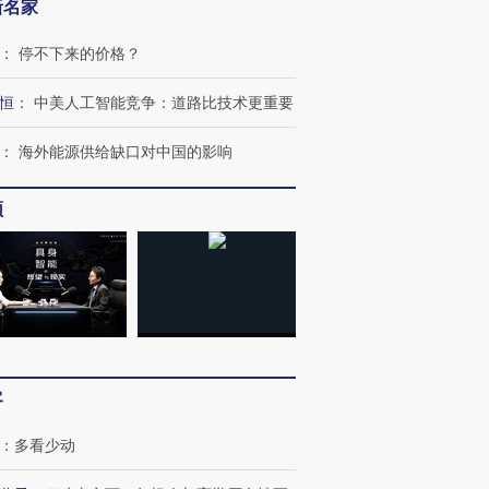
新名家
：
停不下来的价格？
恒
：
中美人工智能竞争：道路比技术更重要
：
海外能源供给缺口对中国的影响
频
客
跨国走私7万
视线｜被称为“蟑螂”的印
视线｜“入侵”还是“人道危
：
多看少动
检体内含3种
度Z世代 用街头抗争将教
机”？难民潮撕裂西班牙
秘鲁纳斯
育部长拱下台
飞地休达
13人遇难