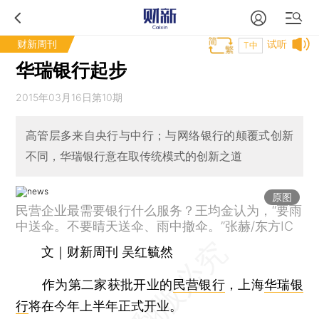
财新周刊
试听
T中
华瑞银行起步
2015年03月16日第10期
高管层多来自央行与中行；与网络银行的颠覆式创新
不同，华瑞银行意在取传统模式的创新之道
原图
民营企业最需要银行什么服务？王均金认为，“要雨
中送伞。不要晴天送伞、雨中撤伞。”张赫/东方IC
文｜财新周刊 吴红毓然
作为第二家获批开业的
民营银行
，上海
华瑞银
行
将在今年上半年正式开业。