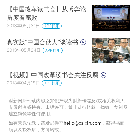
【中国改革读书会】从博弈论
角度看腐败
2013年05月31日
APP打开
真实版“中国合伙人”谈读书
2013年05月24日
APP打开
【视频】中国改革读书会关注反腐
2013年04月18日
APP打开
财新网所刊载内容之知识产权为财新传媒及/或相关权利人
专属所有或持有。未经许可，禁止进行转载、摘编、复制及
建立镜像等任何使用。
如有意愿转载，请发邮件至
hello@caixin.com
，获得书面
确认及授权后，方可转载。