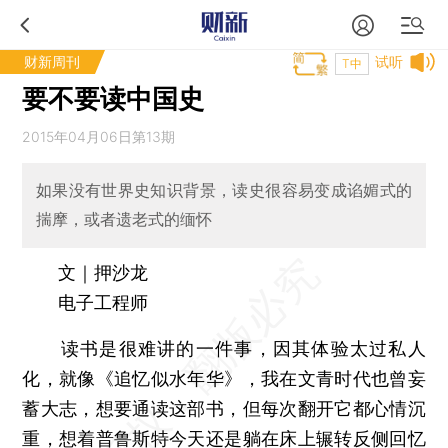
财新周刊
试听
T中
要不要读中国史
2015年04月06日第13期
如果没有世界史知识背景，读史很容易变成谄媚式的
揣摩，或者遗老式的缅怀
文｜押沙龙
电子工程师
读书是很难讲的一件事，因其体验太过私人
化，就像《追忆似水年华》，我在文青时代也曾妄
蓄大志，想要通读这部书，但每次翻开它都心情沉
重，想着普鲁斯特今天还是躺在床上辗转反侧回忆