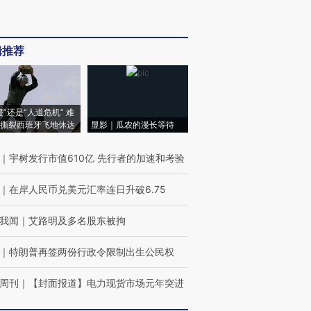
辑推荐
侵”还是“人道危机” 难
撕裂西班牙飞地休达
显影｜瓜农的漫长等待
｜
宇树发行市值610亿 先行者的加速和考验
｜
在岸人民币兑美元汇率连日升破6.75
我闻
｜
艾路明及多名股东被拘
｜
特朗普再签两份行政令限制出生公民权
周刊
｜
【封面报道】电力现货市场元年突进