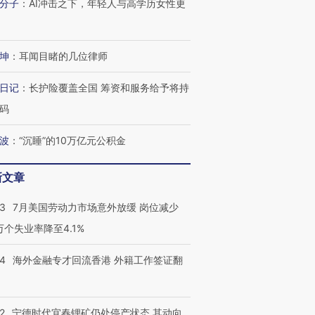
分子
：
AI冲击之下，年轻人与高学历女性更
坤
：
耳闻目睹的几位律师
日记
：
长护险覆盖全国 筹资和服务给予将持
码
波
：
“沉睡”的10万亿元公积金
新文章
跨国走私7万
视线｜被称为“蟑螂”的印
视线｜“入侵”还是“人道危
43
7月美国劳动力市场意外放缓 岗位减少
检体内含3种
度Z世代 用街头抗争将教
机”？难民潮撕裂西班牙
秘鲁纳斯
育部长拱下台
飞地休达
13人遇难
3万个失业率降至4.1%
14
海外金融专才回流香港 外籍工作签证翻
进第四届链博
【商旅对话】华住集团
2
宁德时代宜春锂矿仍处停产状态 其动向