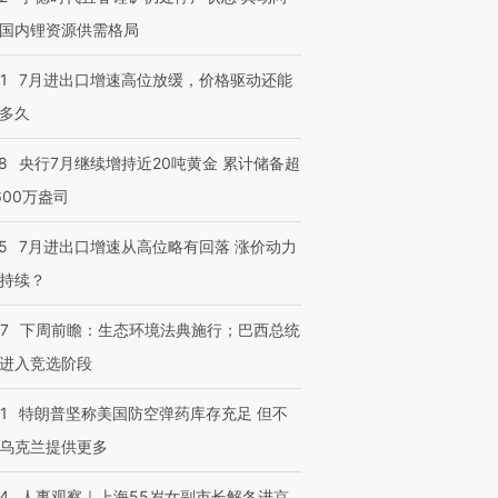
技“链”接产
【特别呈现】寻找100种
CFO：不靠规模取胜，华
【特别呈
国内锂资源供需格局
有意思的生活方式·第三对
住三大增长引擎是什么？
有意思的
1
7月进出口增速高位放缓，价格驱动还能
多久
8
央行7月继续增持近20吨黄金 累计储备超
600万盎司
5
7月进出口增速从高位略有回落 涨价动力
持续？
07
下周前瞻：生态环境法典施行；巴西总统
进入竞选阶段
1
特朗普坚称美国防空弹药库存充足 但不
乌克兰提供更多
24
人事观察｜上海55岁女副市长解冬进京