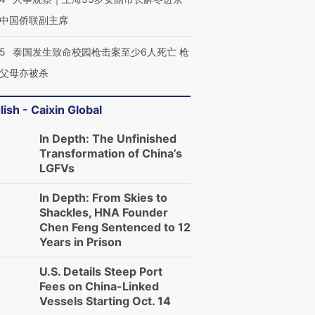
中国侨联副主席
45
泰国发生致命校园枪击案至少6人死亡 枪
父母亦被杀
lish - Caixin Global
In Depth: The Unfinished
Transformation of China’s
LGFVs
In Depth: From Skies to
Shackles, HNA Founder
Chen Feng Sentenced to 12
Years in Prison
U.S. Details Steep Port
Fees on China-Linked
Vessels Starting Oct. 14