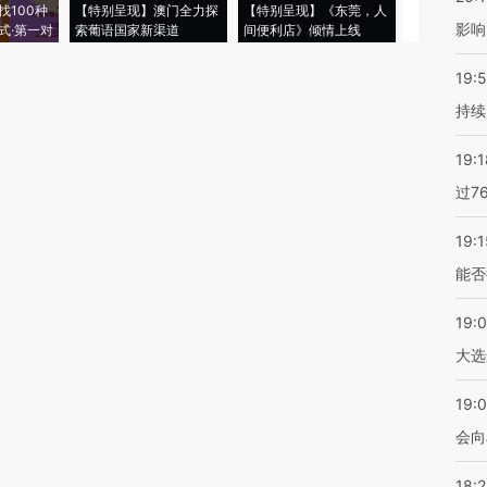
找100种
【特别呈现】澳门全力探
【特别呈现】《东莞，人
会，让数智科
影响
式·第一对
索葡语国家新渠道
间便利店》倾情上线
业
19:5
持续
19:1
过7
19:1
能否
19:
大选
19:0
会向
18: