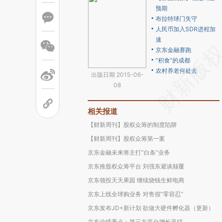
预期
布拉特球门失守
人民币加入SDR进程加
速
京东金融赛跑
“积食”的成都
农村养老何处去
出版日期 2015-06-
08
相关报道
【财新周刊】股权众筹的制度陷阱
【财新周刊】股权众筹第一案
京东金融未来将主打“白条”业务
京东推股权众筹平台 刘强东避谈颠覆
京东领投天天果园 继续烧钱生鲜电商
京东上线全球购业务 对售假“零容忍”
京东发布JD+新计划 欲做大硬件孵化器（更新）
京东业绩看点：第三方平台增长迅猛