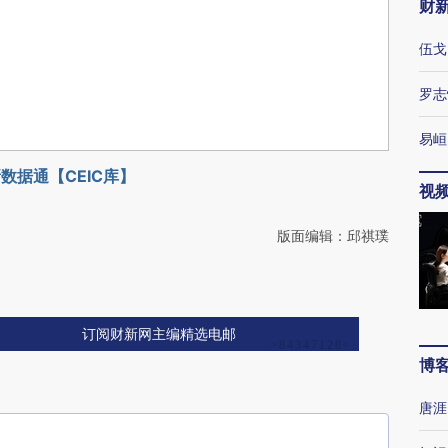
财
伍戈
罗志
易峘
数据通【CEIC库】
视
版面编辑：邱祺璞
订阅财新网主编精选电邮
博
唐涯