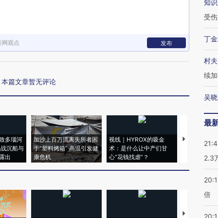
知识
受伤
丁金
新网观点
发布
村夫
续加
本篇文章暂无评论
吴晓
最
致多瑙河
加沙上百万流离失所者困
视线｜HYROX的吸金
马航飞行员
21:
二战沉船与
于“塑料烤箱” 高温引发健
术：是什么让中产们甘
粒摇头丸 尿
露出
康危机
心“花钱找虐”？
毒品
2.
20:
倍
【推广】走
20:1