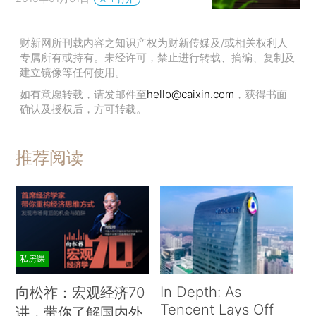
财新网所刊载内容之知识产权为财新传媒及/或相关权利人
专属所有或持有。未经许可，禁止进行转载、摘编、复制及
建立镜像等任何使用。
如有意愿转载，请发邮件至
hello@caixin.com
，获得书面
确认及授权后，方可转载。
推荐阅读
私房课
In Depth: As
向松祚：宏观经济70
Tencent Lays Off
讲，带你了解国内外