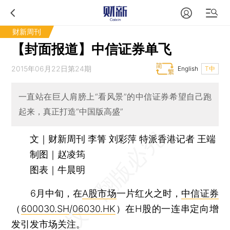
财新周刊
【封面报道】中信证券单飞
2015年06月22日第24期
English
T中
一直站在巨人肩膀上“看风景”的中信证券希望自己跑
起来，真正打造“中国版高盛”
文｜财新周刊 李箐 刘彩萍 特派香港记者 王端
制图｜赵凌筠
图表｜牛晨明
6月中旬，在
A股市场
一片红火之时，
中信证券
（
600030.SH
/
06030.HK
）在H股的一连串定向增
发引发市场关注。