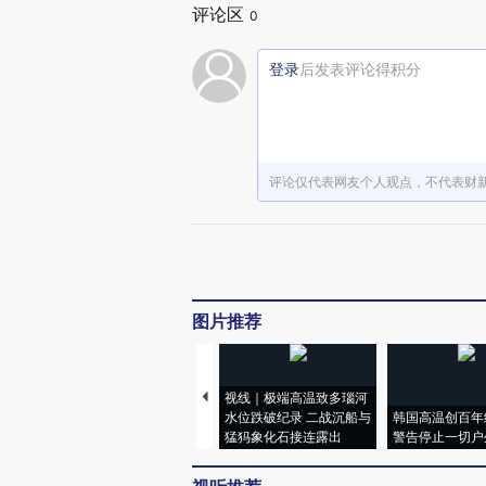
评论区
0
登录
后发表评论得积分
评论仅代表网友个人观点，不代表财
图片推荐
视线｜极端高温致多瑙河
水位跌破纪录 二战沉船与
韩国高温创百年
猛犸象化石接连露出
警告停止一切户