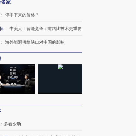
新名家
：
停不下来的价格？
恒
：
中美人工智能竞争：道路比技术更重要
：
海外能源供给缺口对中国的影响
频
客
跨国走私7万
视线｜被称为“蟑螂”的印
视线｜“入侵”还是“人道危
检体内含3种
度Z世代 用街头抗争将教
机”？难民潮撕裂西班牙
秘鲁纳斯
育部长拱下台
飞地休达
13人遇难
：
多看少动