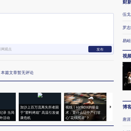
财
伍戈
罗志
易峘
新网观点
发布
视
本篇文章暂无评论
博
加沙上百万流离失所者困
视线｜HYROX的吸金
马航飞行员
纪录 当局
于“塑料烤箱” 高温引发健
术：是什么让中产们甘
粒摇头丸 尿
外活动
康危机
心“花钱找虐”？
毒品
唐涯