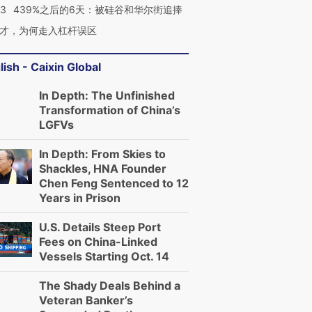
53
439%之后的6天：被硅谷和华尔街追捧
才，为何走入杠杆误区
lish - Caixin Global
In Depth: The Unfinished
Transformation of China’s
LGFVs
In Depth: From Skies to
Shackles, HNA Founder
Chen Feng Sentenced to 12
Years in Prison
U.S. Details Steep Port
Fees on China-Linked
Vessels Starting Oct. 14
The Shady Deals Behind a
Veteran Banker’s