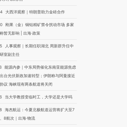
44
大西洋观察｜特朗普助力金砖合作
40
刚果（金）铜钴精矿禁令扰动市场 多家
称暂无影响 | 出海·政策
25
人事观察｜长期任职湖北 周新群升任中
研室副主任
3
能源内参｜中东局势催化东南亚能源焦虑
出台光伏新政加速转型；伊朗称与阿曼接近
协议 海峡现有两条航道将关闭
6
当大学教授变临时工，大学还是大学吗
8
海杰航运：今夏北极航道运营将扩大至7
、8航次｜出海·物流