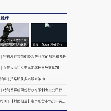
辑推荐
侵”还是“人道危机” 难
撕裂西班牙飞地休达
显影｜瓜农的漫长等待
｜
宇树发行市值610亿 先行者的加速和考验
｜
在岸人民币兑美元汇率连日升破6.75
我闻
｜
艾路明及多名股东被拘
｜
特朗普再签两份行政令限制出生公民权
周刊
｜
【封面报道】电力现货市场元年突进