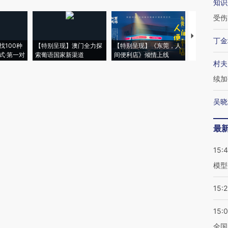
知识
受伤
【推广】走
丁金
找100种
【特别呈现】澳门全力探
【特别呈现】《东莞，人
会，让数智科
式·第一对
索葡语国家新渠道
间便利店》倾情上线
业
村夫
续加
吴晓
最
15:
模型
15:2
15:
全国