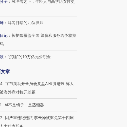
分子
：
AI冲击之下，年轻人与高学历女性更
进第四届链博
【商旅对话】华住集团
坤
：
耳闻目睹的几位律师
技“链”接产
【特别呈现】寻找100种
CFO：不靠规模取胜，华
【特别呈
有意思的生活方式·第三对
住三大增长引擎是什么？
有意思的
日记
：
长护险覆盖全国 筹资和服务给予将持
码
波
：
“沉睡”的10万亿元公积金
新文章
44
字节跳动开全员会复盘AI业务进展 称大
被海外竞对拉开差距
1
AI不是镜子，是蒸馏器
07
因严重违纪违法 李云泽被罢免第十四届
人大代表职务