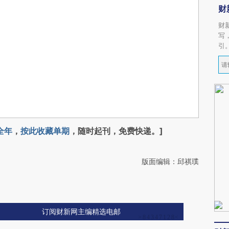
财
财
写
引
全年
，
按此收藏单期
，随时起刊，免费快递。]
版面编辑：邱祺璞
订阅财新网主编精选电邮