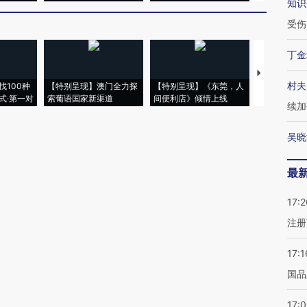
知识
受伤
丁金
【推广】走
村夫
找100种
【特别呈现】澳门全力探
【特别呈现】《东莞，人
会，让数智科
式·第一对
索葡语国家新渠道
间便利店》倾情上线
业
续加
吴晓
最
17:2
注册
17:1
国品
17: