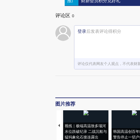
推广
财新会员积分兑好礼
评论区
0
登录
后发表评论得积分
评论仅代表网友个人观点，不代表财
图片推荐
视线｜极端高温致多瑙河
水位跌破纪录 二战沉船与
韩国高温创百年
猛犸象化石接连露出
警告停止一切户