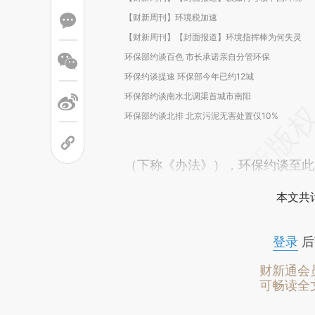
【财新周刊】环境税加速
【财新周刊】【封面报道】环境指挥棒为何失灵
环保部约谈百色 市长承诺亲自分管环保
环保约谈提速 环保部今年已约12城
环保部约谈南水北调渠首城市南阳
环保部约谈北排 北京污泥无害处置仅10%
（下称《办法》），环保约谈至此
本文共计
登录
后
财新通会
可畅读全