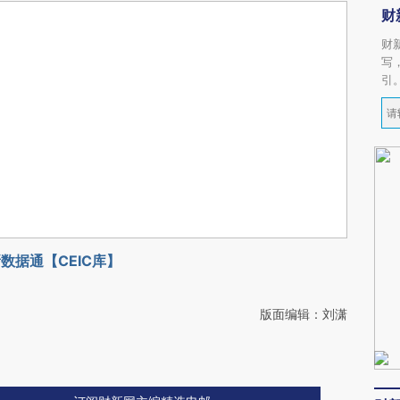
财
财
写
引
数据通【CEIC库】
版面编辑：刘潇