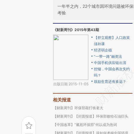
一年半之内，22个城市因环境问题被环
考验
《财新周刊》2015年第43期
【舒立观察】人口政策
须补课
经济弱企稳
“一带一路”融资法
中国手机供应链出清
控烟，中国会再次失约
吗？
鼓励生育还有多远？
出版日期 2015-11-05
相关报道
【财新周刊】环保部敲打铁老大
【财新周刊】【封面报道】环保部败给石油巨头
【中国改革】“尴尬环保部”何以成为热词
【财新周刊】【封面报道】该如何考核中国环境