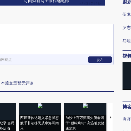
订阅财新网主编精选电邮
财
伍戈
罗志
易峘
视
新网观点
发布
本篇文章暂无评论
博
西班牙休达进入紧急状态
加沙上百万流离失所者困
马航飞行员
唐涯
纪录 当局
数千非法移民从摩洛哥闯
于“塑料烤箱” 高温引发健
粒摇头丸 尿
外活动
入
康危机
毒品