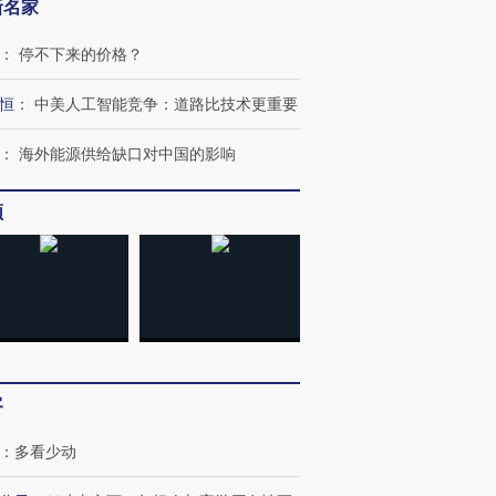
新名家
：
停不下来的价格？
恒
：
中美人工智能竞争：道路比技术更重要
：
海外能源供给缺口对中国的影响
频
客
跨国走私7万
视线｜HYROX的吸金
视线｜被
：
多看少动
检体内含3种
术：是什么让中产们甘
泽连斯基密集出访美英 索
度Z世代
心“花钱找虐”？
要防空导弹“救急”
育部长拱