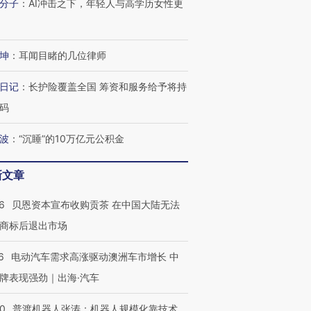
分子
：
AI冲击之下，年轻人与高学历女性更
坤
：
耳闻目睹的几位律师
进第四届链博
【商旅对话】华住集团
日记
：
长护险覆盖全国 筹资和服务给予将持
技“链”接产
【特别呈现】寻找100种
CFO：不靠规模取胜，华
【特别呈
有意思的生活方式·第三对
住三大增长引擎是什么？
有意思的
码
波
：
“沉睡”的10万亿元公积金
新文章
6
贝恩资本宣布收购贡茶 在中国大陆无法
商标后退出市场
6
电动汽车需求高涨驱动澳洲车市增长 中
牌表现强劲｜出海·汽车
00
普渡机器人张涛：机器人规模化靠技术、