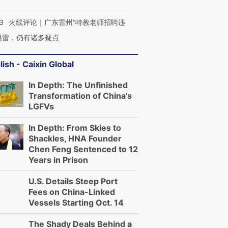
3
火线评论｜广东雷州“特教老师招聘违
很雷，仍有诸多疑点
lish - Caixin Global
In Depth: The Unfinished
Transformation of China’s
LGFVs
In Depth: From Skies to
Shackles, HNA Founder
Chen Feng Sentenced to 12
Years in Prison
U.S. Details Steep Port
Fees on China-Linked
Vessels Starting Oct. 14
The Shady Deals Behind a