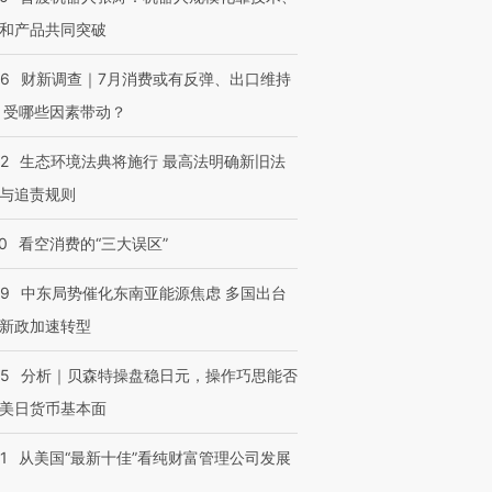
和产品共同突破
56
财新调查｜7月消费或有反弹、出口维持
 受哪些因素带动？
42
生态环境法典将施行 最高法明确新旧法
与追责规则
0
看空消费的“三大误区”
59
中东局势催化东南亚能源焦虑 多国出台
新政加速转型
05
分析｜贝森特操盘稳日元，操作巧思能否
美日货币基本面
1
从美国“最新十佳”看纯财富管理公司发展