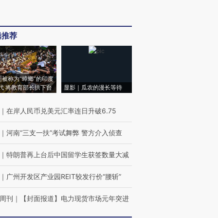
辑推荐
|被称为“蟑螂”的印度
代 将教育部长拱下台
显影｜瓜农的漫长等待
｜
在岸人民币兑美元汇率连日升破6.75
｜
河南“三支一扶”考试舞弊 警方介入侦查
｜
特朗普再上台后中国留学生获签数量大减
｜
广州开发区产业园REIT较发行价“腰斩”
周刊
｜
【封面报道】电力现货市场元年突进