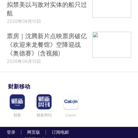
拟禁美以与敌对实体的船只过
航
2026年08月10日
票房｜沈腾新片点映票房破亿
《欢迎来龙餐馆》空降迎战
《奥德赛》(含视频)
2026年08月10日
财新移动
财新
财新周刊
Caixin
登录
网页版
订阅电邮
|
|