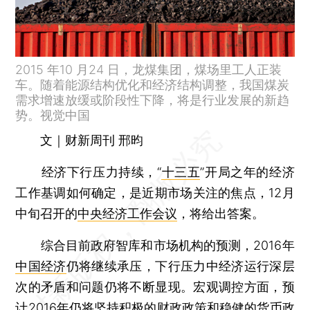
2015 年10 月24 日，龙煤集团，煤场里工人正装
车。随着能源结构优化和经济结构调整，我国煤炭
需求增速放缓或阶段性下降，将是行业发展的新趋
势。视觉中国
文｜财新周刊 邢昀
经济下行压力持续，“
十三五
”开局之年的经济
工作基调如何确定，是近期市场关注的焦点，12月
中旬召开的
中央经济工作会议
，将给出答案。
综合目前政府智库和市场机构的预测，2016年
中国经济
仍将继续承压，下行压力中经济运行深层
次的矛盾和问题仍将不断显现。宏观调控方面，预
计2016年仍将坚持积极的
财政政策
和稳健的
货币政