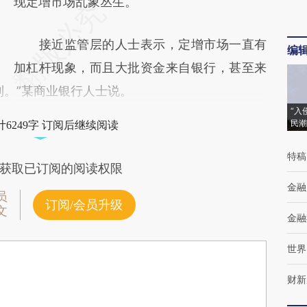
现定增市场乱象丛生。
接近监管层的人士表示，定增市场一直有
编
加杠杆现象，而且大批资金来自银行，甚至来
到。”某商业银行人士说。
“入
民潮
6249字 订阅后继续阅读
特稿
获取已订阅的阅读权限
金融
员
订阅/会员升级
文
金融
世界
财新