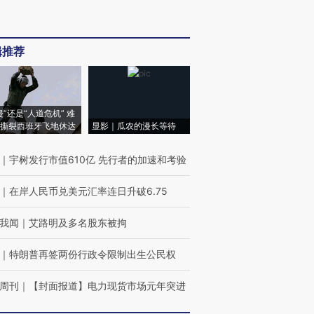
辑推荐
侵”还是“人道危机” 难
撕裂西班牙飞地休达
显影｜瓜农的漫长等待
｜
宇树发行市值610亿 先行者的加速和考验
｜
在岸人民币兑美元汇率连日升破6.75
我闻
｜
艾路明及多名股东被拘
｜
特朗普再签两份行政令限制出生公民权
周刊
｜
【封面报道】电力现货市场元年突进