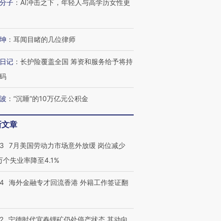
分子
：
AI冲击之下，年轻人与高学历女性更
进第四届链博
【商旅对话】华住集团
技“链”接产
【特别呈现】寻找100种
CFO：不靠规模取胜，华
【特别呈
有意思的生活方式·第三对
住三大增长引擎是什么？
有意思的
坤
：
耳闻目睹的几位律师
日记
：
长护险覆盖全国 筹资和服务给予将持
码
波
：
“沉睡”的10万亿元公积金
新文章
43
7月美国劳动力市场意外放缓 岗位减少
3万个失业率降至4.1%
14
海外金融专才回流香港 外籍工作签证翻
2
宁德时代宜春锂矿仍处停产状态 其动向