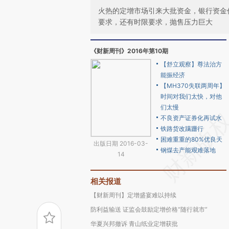
火热的定增市场引来大批资金，银行资金
要求，还有时限要求，抛售压力巨大
《财新周刊》2016年第10期
【舒立观察】尊法治方
能振经济
【MH370失联两周年】
时间对我们太快，对他
们太慢
不良资产证券化再试水
铁路货改蹒跚行
困难重重的80%优良天
出版日期 2016-03-
钢煤去产能艰难落地
14
相关报道
【财新周刊】定增盛宴难以持续
防利益输送 证监会鼓励定增价格“随行就市”
华夏兴邦撤诉 青山纸业定增获批