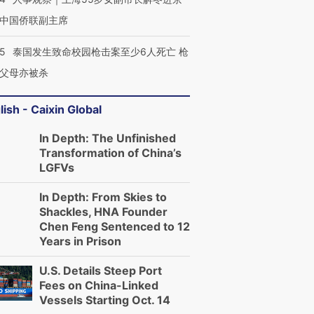
中国侨联副主席
45
泰国发生致命校园枪击案至少6人死亡 枪
父母亦被杀
lish - Caixin Global
In Depth: The Unfinished
Transformation of China’s
LGFVs
In Depth: From Skies to
Shackles, HNA Founder
Chen Feng Sentenced to 12
Years in Prison
U.S. Details Steep Port
Fees on China-Linked
Vessels Starting Oct. 14