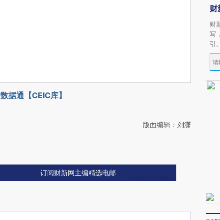
财
财
写
引
数据通【CEIC库】
版面编辑：刘潇
订阅财新网主编精选电邮