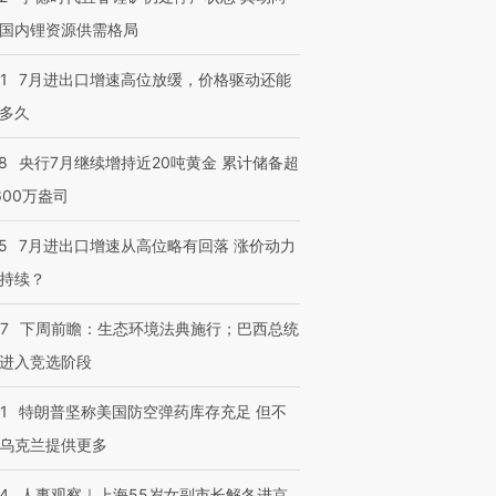
国内锂资源供需格局
1
7月进出口增速高位放缓，价格驱动还能
多久
8
央行7月继续增持近20吨黄金 累计储备超
600万盎司
5
7月进出口增速从高位略有回落 涨价动力
持续？
07
下周前瞻：生态环境法典施行；巴西总统
进入竞选阶段
1
特朗普坚称美国防空弹药库存充足 但不
乌克兰提供更多
24
人事观察｜上海55岁女副市长解冬进京