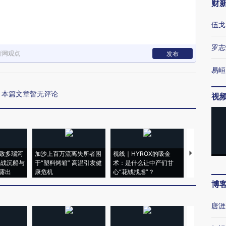
财
伍戈
罗志
新网观点
发布
易峘
本篇文章暂无评论
视
致多瑙河
加沙上百万流离失所者困
视线｜HYROX的吸金
马航飞行员
二战沉船与
于“塑料烤箱” 高温引发健
术：是什么让中产们甘
粒摇头丸 尿
露出
康危机
心“花钱找虐”？
毒品
博
唐涯