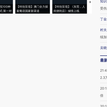
知识
【推广】走
找100种
【特别呈现】澳门全力探
【特别呈现】《东莞，人
会，让数智科
受伤
式·第一对
索葡语国家新渠道
间便利店》倾情上线
业
丁金
村夫
续加
吴晓
最
21:
2.
20:
倍
20:1