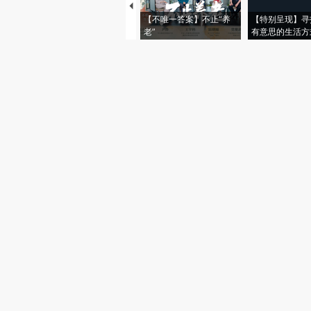
【不唯一答案】不止“养
【特别呈现】寻
老”
有意思的生活方