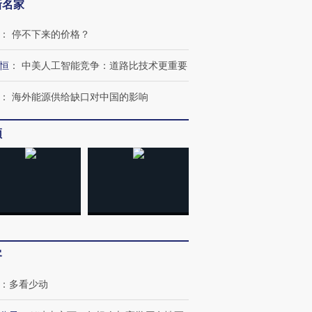
新名家
：
停不下来的价格？
恒
：
中美人工智能竞争：道路比技术更重要
：
海外能源供给缺口对中国的影响
频
跨国走私7万
视线｜被称为“蟑螂”的印
视线｜“入侵”还是“人道危
检体内含3种
度Z世代 用街头抗争将教
机”？难民潮撕裂西班牙
秘鲁纳斯
育部长拱下台
飞地休达
13人遇难
客
：
多看少动