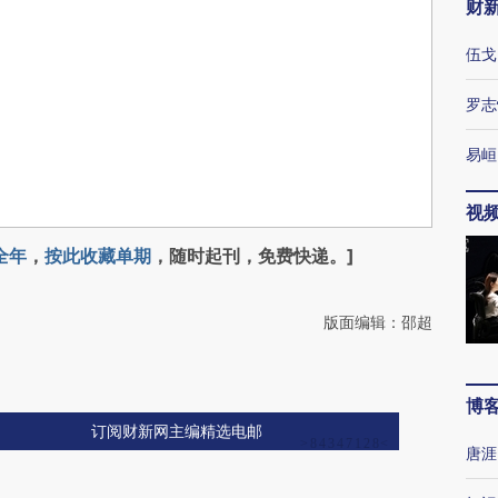
财
伍戈
罗志
易峘
视
全年
，
按此收藏单期
，随时起刊，免费快递。]
版面编辑：邵超
博
订阅财新网主编精选电邮
唐涯