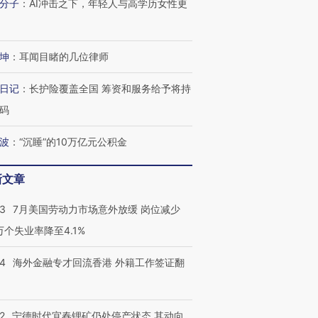
分子
：
AI冲击之下，年轻人与高学历女性更
坤
：
耳闻目睹的几位律师
日记
：
长护险覆盖全国 筹资和服务给予将持
码
波
：
“沉睡”的10万亿元公积金
新文章
43
7月美国劳动力市场意外放缓 岗位减少
3万个失业率降至4.1%
跨国走私7万
视线｜被称为“蟑螂”的印
视线｜“入侵”还是“人道危
检体内含3种
度Z世代 用街头抗争将教
机”？难民潮撕裂西班牙
秘鲁纳斯
14
海外金融专才回流香港 外籍工作签证翻
育部长拱下台
飞地休达
13人遇难
2
宁德时代宜春锂矿仍处停产状态 其动向