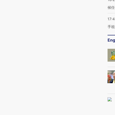
候任
17:
手祖
Eng