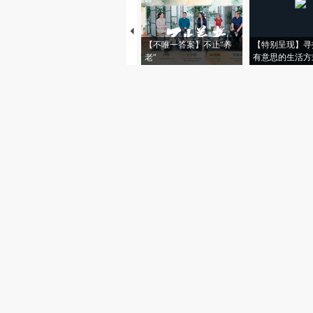
【不唯一答案】不止“养
【特别呈现】寻
老”
有意思的生活方