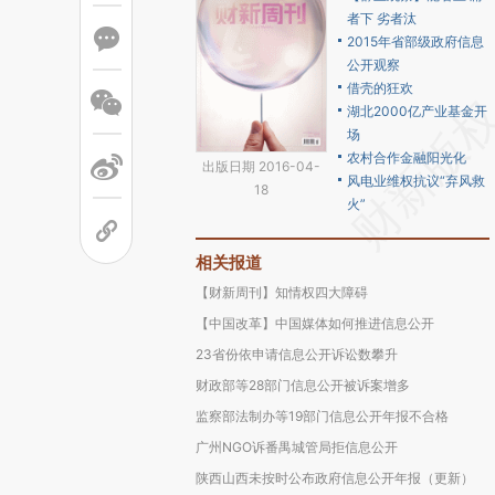
者下 劣者汰
2015年省部级政府信息
公开观察
借壳的狂欢
湖北2000亿产业基金开
场
农村合作金融阳光化
出版日期 2016-04-
风电业维权抗议“弃风救
18
火”
相关报道
【财新周刊】知情权四大障碍
【中国改革】中国媒体如何推进信息公开
23省份依申请信息公开诉讼数攀升
财政部等28部门信息公开被诉案增多
监察部法制办等19部门信息公开年报不合格
广州NGO诉番禺城管局拒信息公开
陕西山西未按时公布政府信息公开年报（更新）