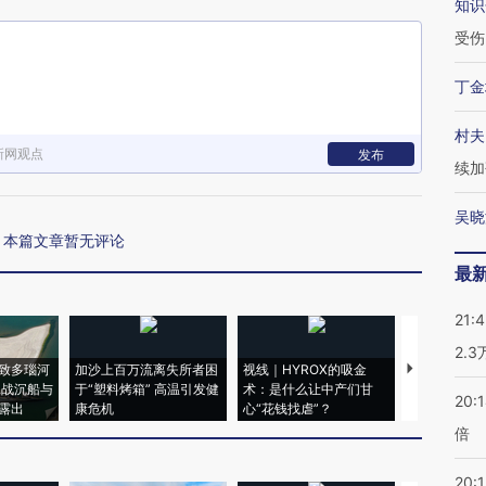
知识
受伤
丁金
村夫
新网观点
发布
续加
吴晓
本篇文章暂无评论
最
21:
2.
致多瑙河
加沙上百万流离失所者困
视线｜HYROX的吸金
马航飞行员
二战沉船与
于“塑料烤箱” 高温引发健
术：是什么让中产们甘
粒摇头丸 尿
20:
露出
康危机
心“花钱找虐”？
毒品
倍
20:1