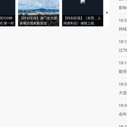
影响
【推广】走
找100种
【特别呈现】澳门全力探
【特别呈现】《东莞，人
会，让数智科
19:5
式·第一对
索葡语国家新渠道
间便利店》倾情上线
业
持续
19:1
过7
19:1
能否
19:
大选
19:0
会向
18: