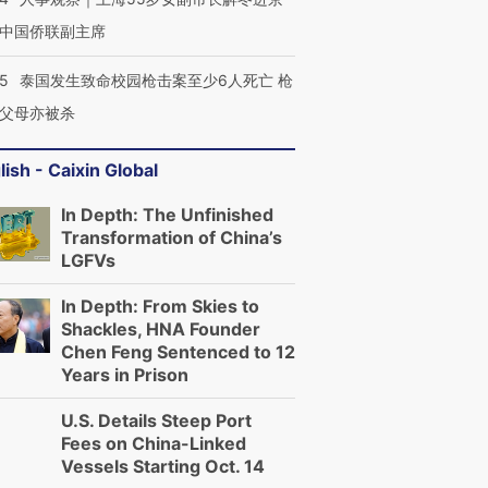
中国侨联副主席
45
泰国发生致命校园枪击案至少6人死亡 枪
父母亦被杀
lish - Caixin Global
In Depth: The Unfinished
Transformation of China’s
LGFVs
In Depth: From Skies to
Shackles, HNA Founder
Chen Feng Sentenced to 12
Years in Prison
U.S. Details Steep Port
Fees on China-Linked
Vessels Starting Oct. 14