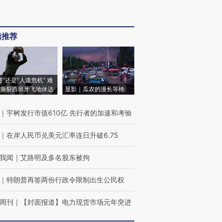
辑推荐
侵”还是“人道危机” 难
撕裂西班牙飞地休达
显影｜瓜农的漫长等待
｜
宇树发行市值610亿 先行者的加速和考验
｜
在岸人民币兑美元汇率连日升破6.75
我闻
｜
艾路明及多名股东被拘
｜
特朗普再签两份行政令限制出生公民权
周刊
｜
【封面报道】电力现货市场元年突进