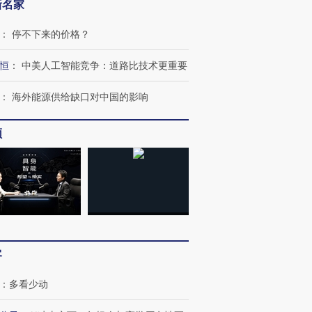
新名家
：
停不下来的价格？
恒
：
中美人工智能竞争：道路比技术更重要
：
海外能源供给缺口对中国的影响
频
客
：
多看少动