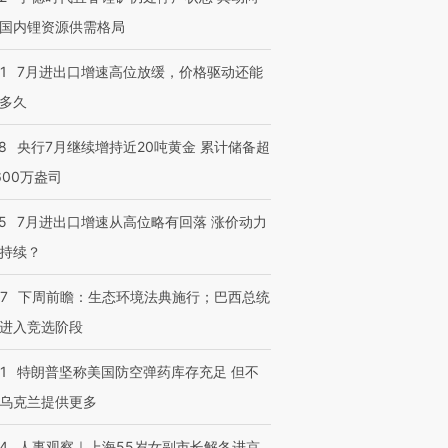
国内锂资源供需格局
进第四届链博
【商旅对话】华住集团
技“链”接产
【特别呈现】寻找100种
CFO：不靠规模取胜，华
【特别呈
1
7月进出口增速高位放缓，价格驱动还能
有意思的生活方式·第三对
住三大增长引擎是什么？
有意思的
多久
8
央行7月继续增持近20吨黄金 累计储备超
600万盎司
5
7月进出口增速从高位略有回落 涨价动力
持续？
07
下周前瞻：生态环境法典施行；巴西总统
进入竞选阶段
1
特朗普坚称美国防空弹药库存充足 但不
乌克兰提供更多
24
人事观察｜上海55岁女副市长解冬进京