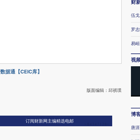
财
伍戈
罗志
易峘
视
数据通【CEIC库】
版面编辑：邱祺璞
博
订阅财新网主编精选电邮
唐涯