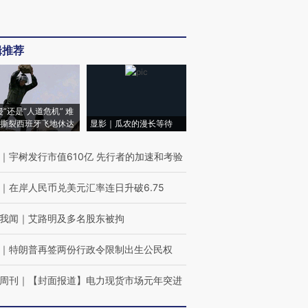
辑推荐
侵”还是“人道危机” 难
撕裂西班牙飞地休达
显影｜瓜农的漫长等待
｜
宇树发行市值610亿 先行者的加速和考验
｜
在岸人民币兑美元汇率连日升破6.75
我闻
｜
艾路明及多名股东被拘
｜
特朗普再签两份行政令限制出生公民权
周刊
｜
【封面报道】电力现货市场元年突进