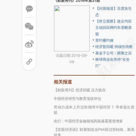
《财新周刊》2016年第31期
【封面报道】百度灰生
态
【舒立观察】政企均应
主动回应网约车垄断质
疑
里约履约难
经济暂回暖 持续性待察
基金子公司：膨胀之后
出版日期 2016-08-
棒球商业化等待“全垒
08
打”
相关报道
【财新周刊】经济回暖 压力犹存
中国经济研究与教育现状评估
劳动力成本上升过快拖垮中国经济？ 学者提出质
疑
央行：中国经济金融领域风险暴露逐渐增多
【宏观经济谈】财新制造业PMI跃过荣枯线，新高
何来