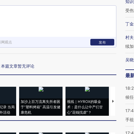
知识
受伤
丁金
村夫
新网观点
发布
续加
吴晓
本篇文章暂无评论
最
18:
候任
加沙上百万流离失所者困
视线｜HYROX的吸金
马航飞行员
纪录 当局
于“塑料烤箱” 高温引发健
术：是什么让中产们甘
粒摇头丸 尿
17:
外活动
康危机
心“花钱找虐”？
毒品
手祖
17: