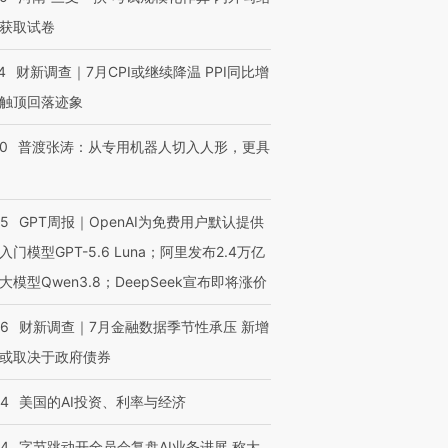
获取试卷
进第四届链博
【商旅对话】华住集团
技“链”接产
【特别呈现】寻找100种
CFO：不靠规模取胜，华
【特别呈
4
财新调查｜7月CPI或继续降温 PPI同比增
有意思的生活方式·第三对
住三大增长引擎是什么？
有意思的
触顶回落迹象
00
普渡张涛：从专用机器人切入人形，更具
55
GPT周报｜OpenAI为免费用户默认提供
入门模型GPT-5.6 Luna；阿里发布2.4万亿
大模型Qwen3.8；DeepSeek宣布即将涨价
46
财新调查｜7月金融数据季节性承压 新增
或取决于政府债券
44
美国的AI投资、利率与经济
44
字节跳动开全员会复盘AI业务进展 称大