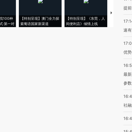
提前
【推广】走
找100种
【特别呈现】澳门全力探
【特别呈现】《东莞，人
会，让数智科
17:1
式·第一对
索葡语国家新渠道
间便利店》倾情上线
业
速有
17:
优势
16:
最新
参数
16:
社融
16:
15: