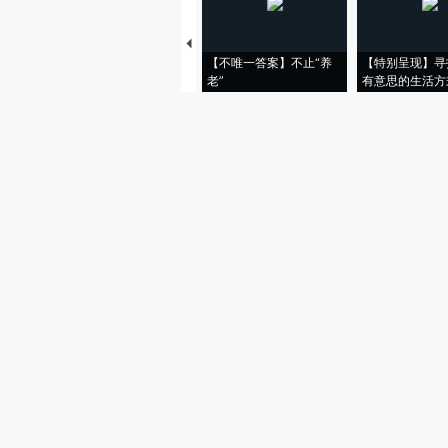
【不唯一答案】不止“养
【特别呈现】寻
老”
有意思的生活方