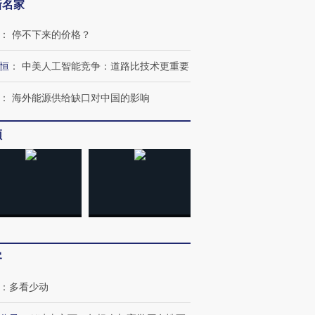
新名家
：
停不下来的价格？
恒
：
中美人工智能竞争：道路比技术更重要
：
海外能源供给缺口对中国的影响
频
客
：
多看少动