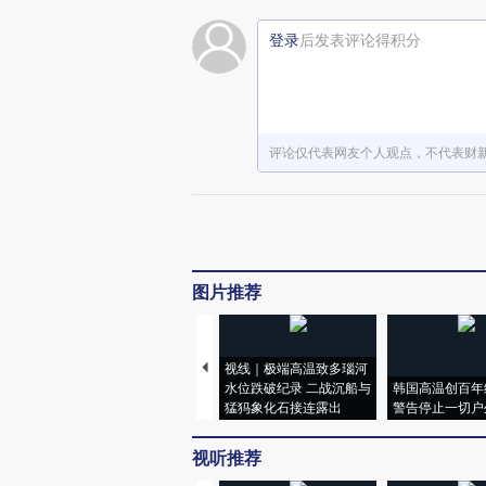
登录
后发表评论得积分
评论仅代表网友个人观点，不代表财
图片推荐
视线｜极端高温致多瑙河
水位跌破纪录 二战沉船与
韩国高温创百年
猛犸象化石接连露出
警告停止一切户
视听推荐