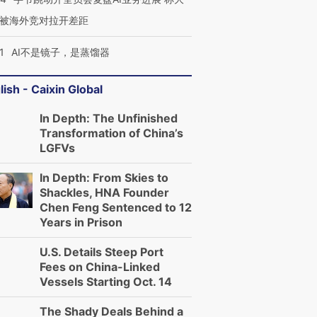
被海外竞对拉开差距
1
AI不是镜子，是蒸馏器
lish - Caixin Global
In Depth: The Unfinished
Transformation of China’s
LGFVs
In Depth: From Skies to
Shackles, HNA Founder
Chen Feng Sentenced to 12
Years in Prison
U.S. Details Steep Port
Fees on China-Linked
Vessels Starting Oct. 14
The Shady Deals Behind a