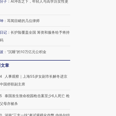
分子
：
AI冲击之下，年轻人与高学历女性更
坤
：
耳闻目睹的几位律师
日记
：
长护险覆盖全国 筹资和服务给予将持
码
波
：
“沉睡”的10万亿元公积金
新文章
24
人事观察｜上海55岁女副市长解冬进京
中国侨联副主席
跨国走私7万
视线｜被称为“蟑螂”的印
视线｜“入侵”还是“人道危
检体内含3种
度Z世代 用街头抗争将教
机”？难民潮撕裂西班牙
秘鲁纳斯
45
泰国发生致命校园枪击案至少6人死亡 枪
育部长拱下台
飞地休达
13人遇难
父母亦被杀
40
河南“三支一扶”考试规模化作弊 内外勾结