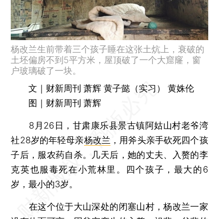
杨改兰生前带着三个孩子睡在这张土炕上，衰破的
土坯偏房不到5平方米，屋顶破了一个大窟窿，窗
户玻璃破了一块。
文｜财新周刊 萧辉 黄子懿（实习） 黄姝伦
图｜财新周刊 萧辉
8月26日，甘肃康乐县景古镇阿姑山村老爷湾
社28岁的年轻母亲
杨改兰
，用斧头亲手砍死四个孩
子后，服农药自杀。几天后，她的丈夫、入赘的李
克英也服毒死在小荒林里。四个孩子，最大的6
岁，最小的3岁。
在这个位于大山深处的闭塞山村，杨改兰一家