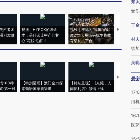
知识
受伤
丁金
失所者困
视线｜HYROX的吸金
视线｜被称为“蟑螂”的印
视线｜“入侵
高温引发健
术：是什么让中产们甘
度Z世代 用街头抗争将教
机”？难民潮
村夫
心“花钱找虐”？
育部长拱下台
飞地休达
续加
吴晓
【推广】走
最
找100种
【特别呈现】澳门全力探
【特别呈现】《东莞，人
会，让数智科
式·第一对
索葡语国家新渠道
间便利店》倾情上线
业
17:
用机
16:1
医药
15:5