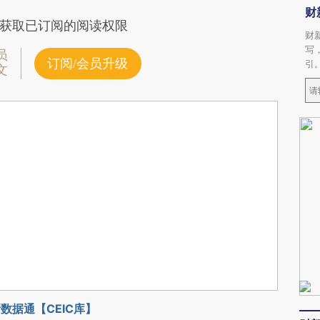
财
获取已订阅的阅读权限
财
写
员
订阅/会员升级
引
文
数据通【CEIC库】