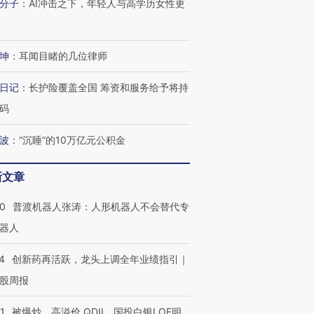
分子
：
AI冲击之下，年轻人与高学历女性更
坤
：
耳闻目睹的几位律师
”还是“人道危
湖北宜昌局部短时降雨
哈尔滨遭遇短时极端强降
撕裂西班牙
128毫米 紧急转移近
雨 3小时累计雨量超80毫
秘鲁纳斯
日记
：
长护险覆盖全国 筹资和服务给予将持
4000人
米
13人遇难
码
波
：
“沉睡”的10万亿元公积金
进第四届链博
【商旅对话】华住集团
新文章
技“链”接产
【特别呈现】寻找100种
CFO：不靠规模取胜，华
【特别呈
有意思的生活方式·第三对
住三大增长引擎是什么？
有意思的
00
普渡机器人张涛：人形机器人不会替代专
器人
4
创新药再活跃，龙头上调全年业绩指引｜
股周报
1
被爆炒、高溢价 QDII、国投白银LOF明