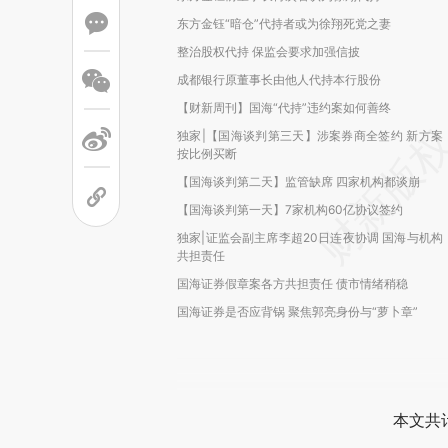
东方金钰“暗仓”代持者或为徐翔死党之妻
整治股权代持 保监会要求加强信披
成都银行原董事长由他人代持本行股份
【财新周刊】国海“代持”违约案如何善终
独家|【国海谈判第三天】涉案券商全签约 新方案
按比例买断
【国海谈判第二天】监管缺席 四家机构都谈崩
【国海谈判第一天】7家机构60亿协议签约
独家|证监会副主席李超20日连夜协调 国海与机构
共担责任
国海证券假章案各方共担责任 债市情绪稍稳
国海证券是否应背锅 聚焦郭亮身份与“萝卜章”
本文共计