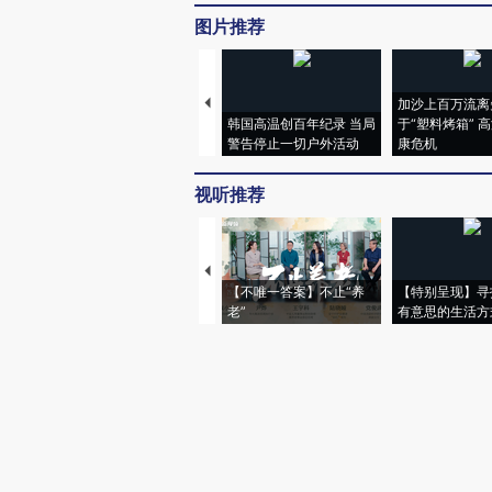
图片推荐
加沙上百万流离
韩国高温创百年纪录 当局
于“塑料烤箱” 
警告停止一切户外活动
康危机
视听推荐
【不唯一答案】不止“养
【特别呈现】寻
老”
有意思的生活方