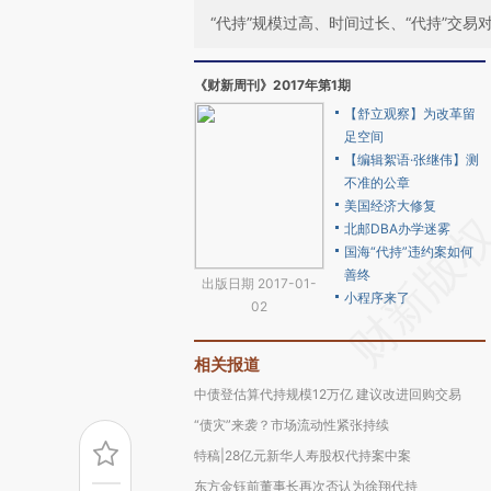
“代持”规模过高、时间过长、“代持”交易
《财新周刊》2017年第1期
【舒立观察】为改革留
足空间
【编辑絮语·张继伟】测
不准的公章
美国经济大修复
北邮DBA办学迷雾
国海“代持”违约案如何
善终
出版日期 2017-01-
小程序来了
02
相关报道
中债登估算代持规模12万亿 建议改进回购交易
“债灾”来袭？市场流动性紧张持续
特稿|28亿元新华人寿股权代持案中案
东方金钰前董事长再次否认为徐翔代持