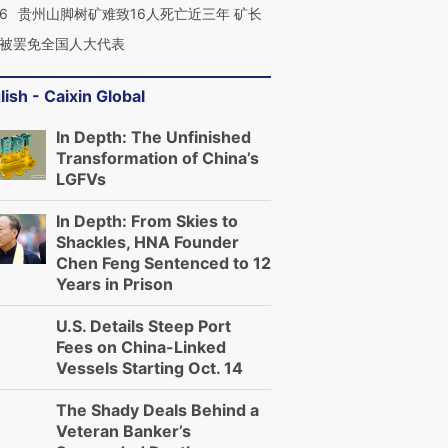
36
贵州山脚树矿难致16人死亡近三年 矿长
被罢免全国人大代表
lish - Caixin Global
In Depth: The Unfinished
Transformation of China’s
LGFVs
In Depth: From Skies to
Shackles, HNA Founder
Chen Feng Sentenced to 12
Years in Prison
U.S. Details Steep Port
Fees on China-Linked
Vessels Starting Oct. 14
The Shady Deals Behind a
Veteran Banker’s