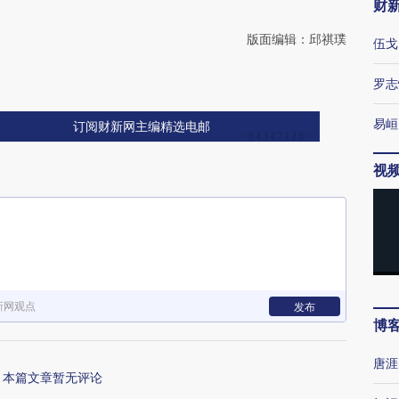
财
版面编辑：邱祺璞
伍戈
罗志
易峘
订阅财新网主编精选电邮
视
新网观点
发布
博
唐涯
本篇文章暂无评论