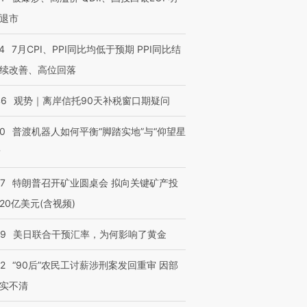
退市
4
7月CPI、PPI同比均低于预期 PPI同比结
续改善、高位回落
46
观势｜离岸信托90天补税窗口期疑问
00
普渡机器人如何平衡“脚踏实地”与“仰望星
？
57
特朗普召开矿业圆桌会 拟向关键矿产投
20亿美元(含视频)
09
美日联合干预汇率，为何影响了黄金
32
“90后”农民工讨薪涉刑案发回重审 因部
实不清