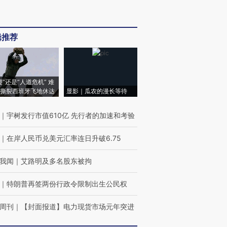
辑推荐
侵”还是“人道危机” 难
撕裂西班牙飞地休达
显影｜瓜农的漫长等待
｜
宇树发行市值610亿 先行者的加速和考验
｜
在岸人民币兑美元汇率连日升破6.75
我闻
｜
艾路明及多名股东被拘
｜
特朗普再签两份行政令限制出生公民权
周刊
｜
【封面报道】电力现货市场元年突进