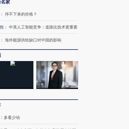
新名家
：
停不下来的价格？
恒
：
中美人工智能竞争：道路比技术更重要
：
海外能源供给缺口对中国的影响
频
客
：
多看少动