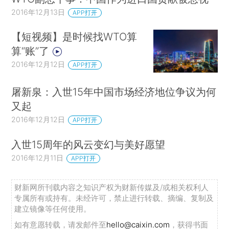
2016年12月13日
APP打开
【短视频】是时候找WTO算
算“账”了
2016年12月12日
APP打开
屠新泉：入世15年中国市场经济地位争议为何
又起
2016年12月12日
APP打开
入世15周年的风云变幻与美好愿望
2016年12月11日
APP打开
财新网所刊载内容之知识产权为财新传媒及/或相关权利人
专属所有或持有。未经许可，禁止进行转载、摘编、复制及
建立镜像等任何使用。
如有意愿转载，请发邮件至
hello@caixin.com
，获得书面