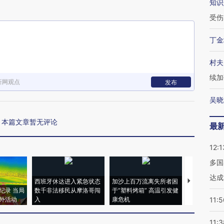
知识
受伤
丁金
村夫
续加
新网观点
发布
吴晓
本篇文章暂无评论
最
12:1
多国
达成
西班牙休达进入紧急状态
加沙上百万流离失所者困
视线｜HYR
纪录 当局
数千非法移民从摩洛哥闯
于“塑料烤箱” 高温引发健
术：是什么
外活动
入
康危机
心“花钱找虐
11:5
11:3