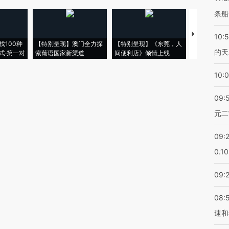
条船
【推广】走
10:
找100种
【特别呈现】澳门全力探
【特别呈现】《东莞，人
会，让数智科
的天
式·第一对
索葡语国家新渠道
间便利店》倾情上线
业
10:
09:
元二
09:
0.1
09:
08:
速和