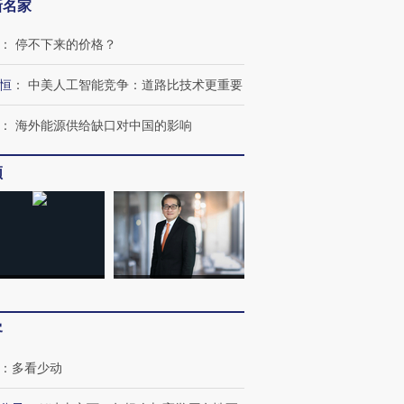
新名家
：
停不下来的价格？
恒
：
中美人工智能竞争：道路比技术更重要
：
海外能源供给缺口对中国的影响
频
客
：
多看少动