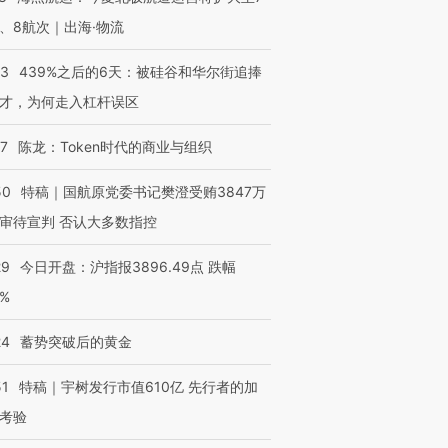
、8航次｜出海·物流
进第四届链博
【商旅对话】华住集团
53
439%之后的6天：被硅谷和华尔街追捧
技“链”接产
【特别呈现】寻找100种
CFO：不靠规模取胜，华
【特别呈
才，为何走入杠杆误区
有意思的生活方式·第三对
住三大增长引擎是什么？
有意思的
07
陈龙：Token时代的商业与组织
50
特稿｜国航原党委书记樊澄受贿3847万
审待宣判 否认大多数指控
29
今日开盘：沪指报3896.49点 跌幅
0%
24
蓄势突破后的黄金
51
特稿｜宇树发行市值610亿 先行者的加
考验