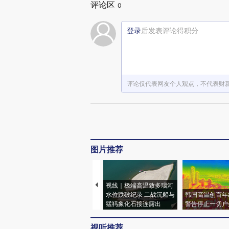
评论区
0
登录
后发表评论得积分
评论仅代表网友个人观点，不代表财
图片推荐
视线｜极端高温致多瑙河
水位跌破纪录 二战沉船与
韩国高温创百年
猛犸象化石接连露出
警告停止一切户
视听推荐