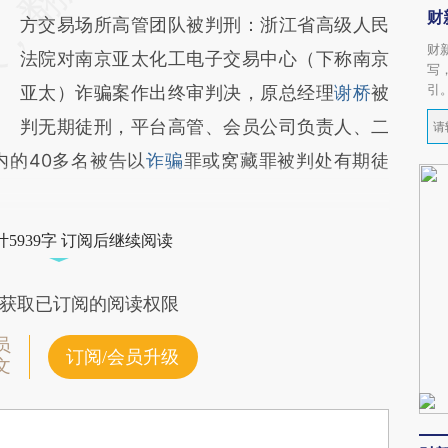
财
方交易场所高管团队被判刑：浙江省高级人民
财
法院对南京亚太化工电子交易中心（下称南京
写
引
亚太）诈骗案作出终审判决，原总经理
谢桥
被
判无期徒刑，平台高管、会员公司负责人、二
内的40多名被告以
诈骗
罪或窝藏罪被判处有期徒
5939字 订阅后继续阅读
获取已订阅的阅读权限
员
订阅/会员升级
文