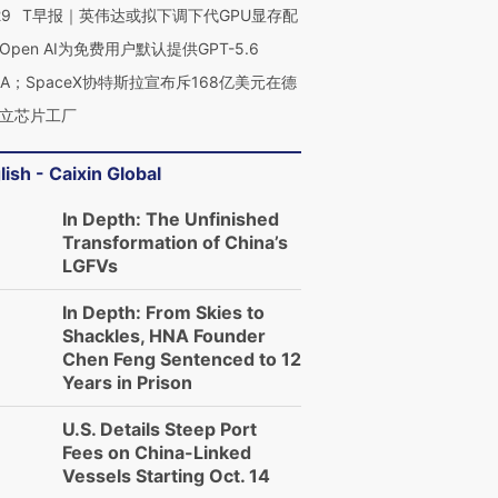
29
T早报｜英伟达或拟下调下代GPU显存配
Open AI为免费用户默认提供GPT-5.6
NA；SpaceX协特斯拉宣布斥168亿美元在德
立芯片工厂
lish - Caixin Global
In Depth: The Unfinished
Transformation of China’s
LGFVs
In Depth: From Skies to
Shackles, HNA Founder
Chen Feng Sentenced to 12
Years in Prison
U.S. Details Steep Port
Fees on China-Linked
Vessels Starting Oct. 14