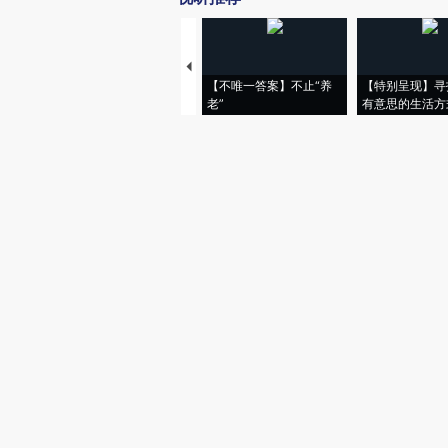
【不唯一答案】不止“养
【特别呈现】寻
老”
有意思的生活方