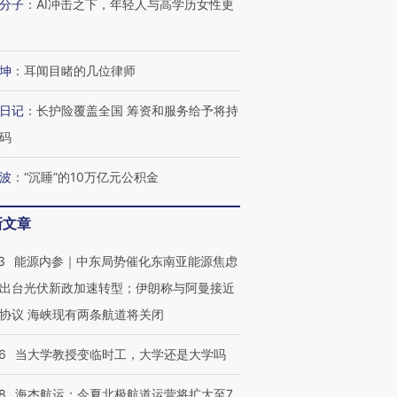
分子
：
AI冲击之下，年轻人与高学历女性更
坤
：
耳闻目睹的几位律师
日记
：
长护险覆盖全国 筹资和服务给予将持
码
波
：
“沉睡”的10万亿元公积金
新文章
3
能源内参｜中东局势催化东南亚能源焦虑
出台光伏新政加速转型；伊朗称与阿曼接近
协议 海峡现有两条航道将关闭
OX的吸金
马航飞行员跨国走私7万
视线｜被称为“蟑螂”的印
让中产们甘
粒摇头丸 尿检体内含3种
度Z世代 用街头抗争将教
秘鲁纳斯
”？
6
当大学教授变临时工，大学还是大学吗
毒品
育部长拱下台
13人遇难
8
海杰航运：今夏北极航道运营将扩大至7