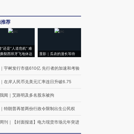
辑推荐
侵”还是“人道危机” 难
撕裂西班牙飞地休达
显影｜瓜农的漫长等待
｜
宇树发行市值610亿 先行者的加速和考验
｜
在岸人民币兑美元汇率连日升破6.75
我闻
｜
艾路明及多名股东被拘
｜
特朗普再签两份行政令限制出生公民权
周刊
｜
【封面报道】电力现货市场元年突进