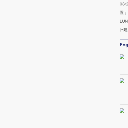
08:
置；
LU
州建
Eng