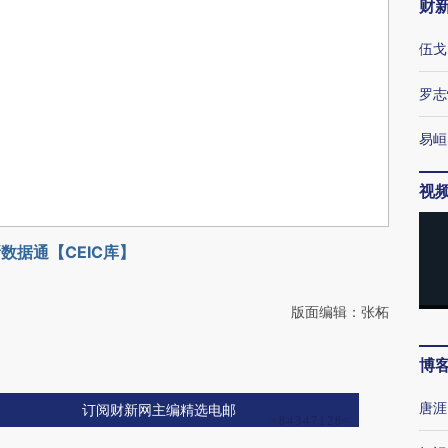
财
伍戈
罗志
易峘
视
数据通【CEIC库】
版面编辑：张柘
博
唐涯
订阅财新网主编精选电邮