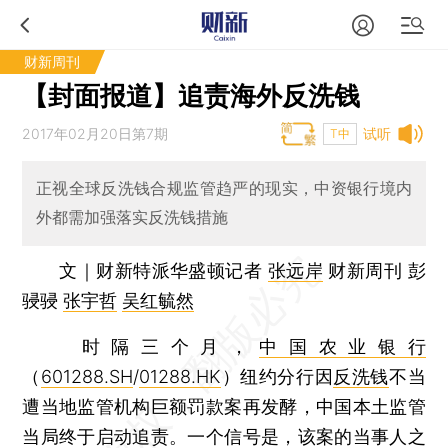
财新周刊
【封面报道】追责海外反洗钱
2017年02月20日第7期
试听
T中
正视全球反洗钱合规监管趋严的现实，中资银行境内
外都需加强落实反洗钱措施
文｜财新特派华盛顿记者
张远岸
财新周刊 彭
骎骎
张宇哲
吴红毓然
时隔三个月，
中国农业银行
（
601288.SH
/
01288.HK
）纽约分行因
反洗钱
不当
遭当地监管机构巨额罚款案再发酵，中国本土监管
当局终于启动追责。一个信号是，该案的当事人之