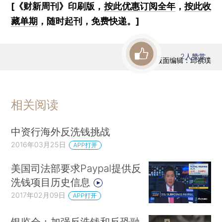
[《财新周刊》印刷版，
按此优惠订阅全年
，
按此收
藏单期
，随时起刊，免费快递。]
2
人赞赏
版面编辑：邱祺璞
相关阅读
中资行海外反洗钱挑战
2016年03月25日
APP打开
美国司法部要求Paypal提供反
洗钱项目历史信息
2017年02月09日
APP打开
银监会：加强反洗钱和反恐融