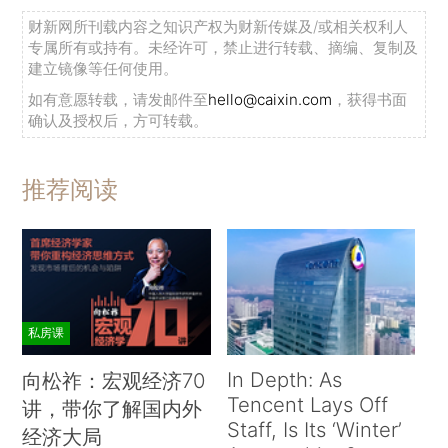
财新网所刊载内容之知识产权为财新传媒及/或相关权利人
专属所有或持有。未经许可，禁止进行转载、摘编、复制及
建立镜像等任何使用。
如有意愿转载，请发邮件至
hello@caixin.com
，获得书面
确认及授权后，方可转载。
推荐阅读
私房课
In Depth: As
向松祚：宏观经济70
Tencent Lays Off
讲，带你了解国内外
Staff, Is Its ‘Winter’
经济大局