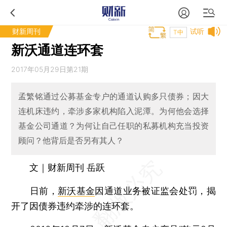
财新周刊
试听
T中
新沃通道连环套
2017年05月29日第21期
孟繁铭通过公募基金专户的通道认购多只债券；因大
连机床违约，牵涉多家机构陷入泥潭。为何他会选择
基金公司通道？为何让自己任职的私募机构充当投资
顾问？他背后是否另有其人？
文｜财新周刊 岳跃
日前，
新沃基金
因通道业务被证监会处罚，揭
开了因债券违约牵涉的连环套。