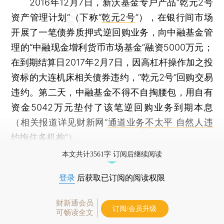
2016年12月7日，新沃基金专户产品“乾元2号
资产管理计划”（下称“
乾元2号
”），在银行间市场
开展了一笔债券质押式逆回购业务，向中融基金管
理的“中融现金增利货币市场基金”融资5000万元；
在到期结算日2017年2月7日，因高杠杆操作加之投
资标的大连机床相关债券违约，“乾元2号”回购交易
违约。第二天，中融基金不得不自掏腰包，用自有
资金5042万元垫付了该笔逆回购业务到期本息
（相关报道详见财新网“
通道业务不太平 自然人违
约拖住多机构
”）。
本文共计3561字 订阅后继续阅读
登录
后获取已订阅的阅读权限
财新通会员
订阅/会员升级
可畅读全文