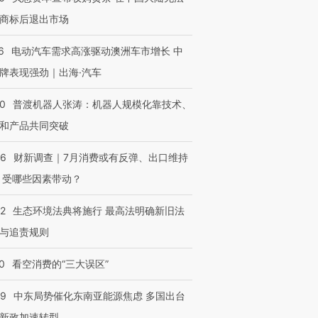
商标后退出市场
6
电动汽车需求高涨驱动澳洲车市增长 中
OX的吸金
马航飞行员跨国走私7万
视线｜被称为“蟑螂”的印
牌表现强劲｜出海·汽车
让中产们甘
粒摇头丸 尿检体内含3种
度Z世代 用街头抗争将教
秘鲁纳斯
”？
毒品
育部长拱下台
13人遇难
00
普渡机器人张涛：机器人规模化靠技术、
和产品共同突破
56
财新调查｜7月消费或有反弹、出口维持
进第四届链博
【商旅对话】华住集团
 受哪些因素带动？
技“链”接产
【特别呈现】寻找100种
CFO：不靠规模取胜，华
【特别呈
有意思的生活方式·第三对
住三大增长引擎是什么？
有意思的
42
生态环境法典将施行 最高法明确新旧法
与追责规则
0
看空消费的“三大误区”
59
中东局势催化东南亚能源焦虑 多国出台
新政加速转型