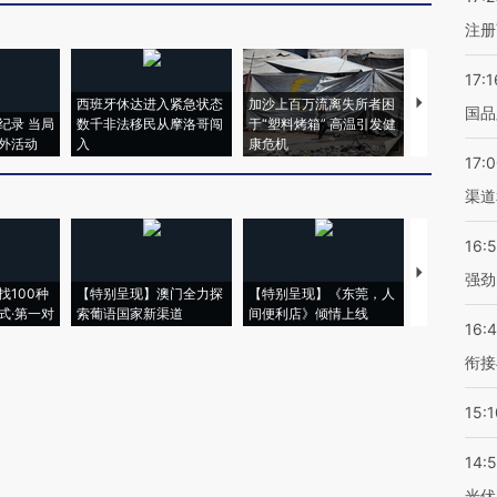
注册
17:1
西班牙休达进入紧急状态
加沙上百万流离失所者困
视线｜HYR
国品
纪录 当局
数千非法移民从摩洛哥闯
于“塑料烤箱” 高温引发健
术：是什么
外活动
入
康危机
心“花钱找虐
17:
渠道
16:
【推广】走
强劲
找100种
【特别呈现】澳门全力探
【特别呈现】《东莞，人
会，让数智科
式·第一对
索葡语国家新渠道
间便利店》倾情上线
业
16:
衔接
15:1
14:
光伏