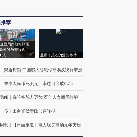
辑推荐
宜昌局部短时降雨
8毫米 紧急转移近
00人
显影｜瓜农的漫长等待
｜
规避封锁 中国超大油轮停靠埃及绕行非洲
｜
在岸人民币兑美元汇率连日升破6.75
我闻
｜
资管掌舵人更替 百年人寿僵局何解
｜
多国出台光伏新政加速转型
周刊
｜
【封面报道】电力现货市场元年突进