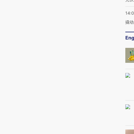
14:
撬动
Eng