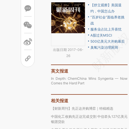
【舒立观察】美国退
约，中国怎么办
“百岁社会”面临养老挑
战
服务业占比上升喜忧
A股过关MSCI
500亿美元大并购幕后
臭氧污染治理困局
出版日期 2017-06-
26
英文报道
In Depth: ChemChina Wins Syngenta — Now
Comes the Hard Part
相关报道
【财新周刊】先正达并购博弈｜特稿精选
中国化工收购先正达完成交割 中信牵头127亿美元
银团贷款