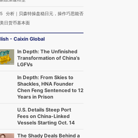
05
分析｜贝森特操盘稳日元，操作巧思能否
美日货币基本面
lish - Caixin Global
In Depth: The Unfinished
Transformation of China’s
LGFVs
In Depth: From Skies to
Shackles, HNA Founder
Chen Feng Sentenced to 12
Years in Prison
U.S. Details Steep Port
Fees on China-Linked
Vessels Starting Oct. 14
The Shady Deals Behind a