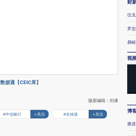
财
伍戈
罗志
易峘
视
数据通【CEIC库】
版面编辑：刘潇
博
#中信银行
+关注
#永续债
+关注
唐涯