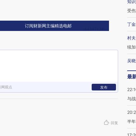
知识
受伤
丁金
订阅财新网主编精选电邮
村夫
续加
吴晓
最
新网观点
发布
22:1
与战
20:
半年
·
回复
17:2