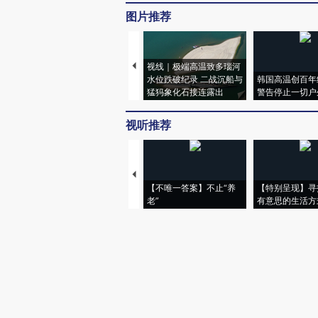
图片推荐
视线｜极端高温致多瑙河
水位跌破纪录 二战沉船与
韩国高温创百年
猛犸象化石接连露出
警告停止一切户
视听推荐
【不唯一答案】不止“养
【特别呈现】寻
老”
有意思的生活方