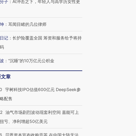
分子
：
AI冲击之下，年轻人与高学历女性更
坤
：
耳闻目睹的几位律师
日记
：
长护险覆盖全国 筹资和服务给予将持
码
波
：
“沉睡”的10万亿元公积金
新文章
0
宇树科技IPO估值600亿元 DeepSeek参
略配售
22
油气市场剧烈波动现套利空间 嘉能可上
扭亏、净利增超50亿美元
6
贝恩资本宣布收购贡茶 在中国大陆无法