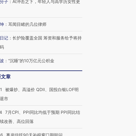
分子
：
AI冲击之下，年轻人与高学历女性更
坤
：
耳闻目睹的几位律师
日记
：
长护险覆盖全国 筹资和服务给予将持
码
波
：
“沉睡”的10万亿元公积金
新文章
1
被爆炒、高溢价 QDII、国投白银LOF明
”还是“人道危
湖北宜昌局部短时降雨
哈尔滨遭遇短时极端强降
退市
撕裂西班牙
128毫米 紧急转移近
雨 3小时累计雨量超80毫
秘鲁纳斯
4000人
米
13人遇难
4
7月CPI、PPI同比均低于预期 PPI同比结
续改善、高位回落
46
离岸信托90天补税窗口期疑问