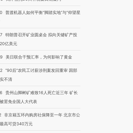
进第四届链博
【商旅对话】华住集团
技“链”接产
【特别呈现】寻找100种
CFO：不靠规模取胜，华
【特别呈
00
普渡机器人如何平衡“脚踏实地”与“仰望星
有意思的生活方式·第三对
住三大增长引擎是什么？
有意思的
？
57
特朗普召开矿业圆桌会 拟向关键矿产投
20亿美元
09
美日联合干预汇率，为何影响了黄金
32
“90后”农民工讨薪涉刑案发回重审 因部
实不清
36
贵州山脚树矿难致16人死亡近三年 矿长
被罢免全国人大代表
2
非京籍五环内购房社保降至一年 北京市公
最高可贷340万元