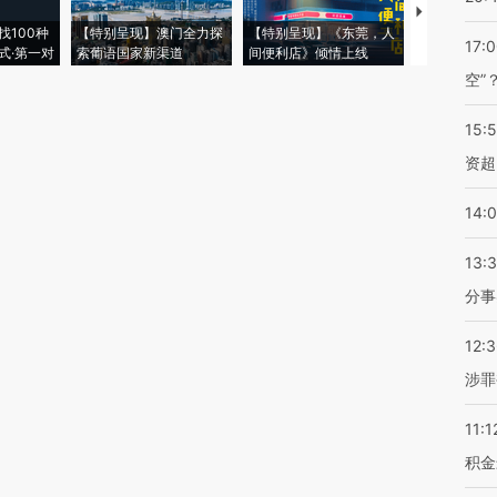
【推广】走
找100种
【特别呈现】澳门全力探
【特别呈现】《东莞，人
会，让数智科
17:
式·第一对
索葡语国家新渠道
间便利店》倾情上线
业
空”
15:
资超
14:
13:
分事
12:
涉罪
11:1
积金