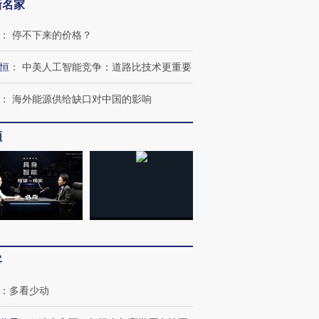
新名家
：
停不下来的价格？
恒
：
中美人工智能竞争：道路比技术更重要
：
海外能源供给缺口对中国的影响
频
客
：
多看少动