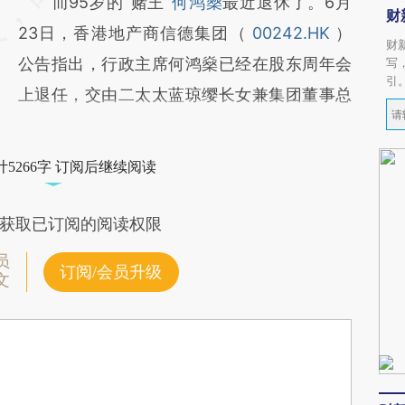
而95岁的“赌王”
何鸿燊
最近退休了。6月
财
23日，香港地产商信德集团（
00242.HK
）
财
公告指出，行政主席何鸿燊已经在股东周年会
写
引
上退任，交由二太太蓝琼缨长女兼集团董事总
5266字 订阅后继续阅读
获取已订阅的阅读权限
员
订阅/会员升级
文