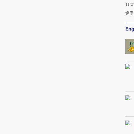
11:0
逐季
Eng