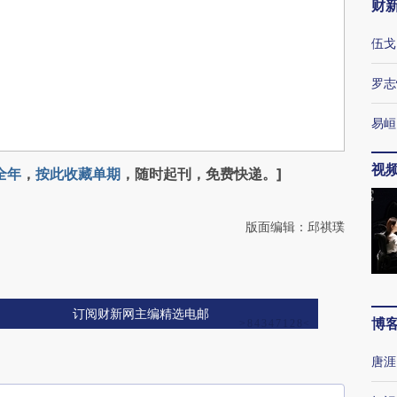
财
伍戈
罗志
易峘
视
全年
，
按此收藏单期
，随时起刊，免费快递。]
版面编辑：邱祺璞
订阅财新网主编精选电邮
博
唐涯