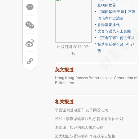
互联的世界
【编辑絮语·王烁】不靠
谱信息的过滤法
香港富豪换代
大资管跟风人工智能
《王者荣耀》何去何从
制造业反弹不改下行趋
出版日期 2017-07-
势
10
英文报道
Hong Kong Passes Baton to Next Generation of
Billionaires
相关报道
李嘉诚驾驶电瓶车 父子同游汕大
长和：李嘉诚健康非常好 暂未有退休计划
李嘉诚：欢迎内地人来港买楼
汕大划艇队香港靠岸 李嘉诚亲自迎接