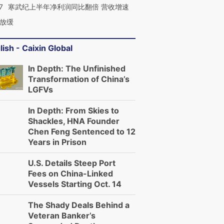
7
寒武纪上半年净利润同比翻倍 营收增速
放缓
lish - Caixin Global
In Depth: The Unfinished
Transformation of China’s
LGFVs
In Depth: From Skies to
Shackles, HNA Founder
Chen Feng Sentenced to 12
Years in Prison
U.S. Details Steep Port
Fees on China-Linked
Vessels Starting Oct. 14
The Shady Deals Behind a
Veteran Banker’s