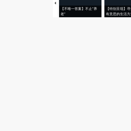
【不唯一答案】不止“养
【特别呈现】寻
老”
有意思的生活方