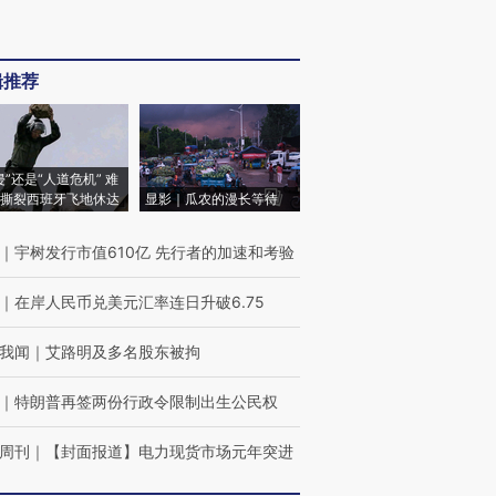
辑推荐
侵”还是“人道危机” 难
撕裂西班牙飞地休达
显影｜瓜农的漫长等待
｜
宇树发行市值610亿 先行者的加速和考验
｜
在岸人民币兑美元汇率连日升破6.75
我闻
｜
艾路明及多名股东被拘
｜
特朗普再签两份行政令限制出生公民权
周刊
｜
【封面报道】电力现货市场元年突进