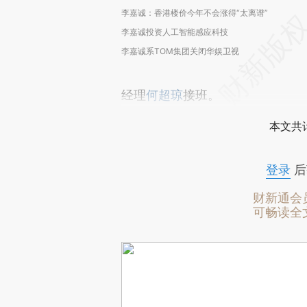
李嘉诚：香港楼价今年不会涨得“太离谱”
李嘉诚投资人工智能感应科技
李嘉诚系TOM集团关闭华娱卫视
经理
何超琼
接班。
本文共计
登录
后
财新通会
可畅读全