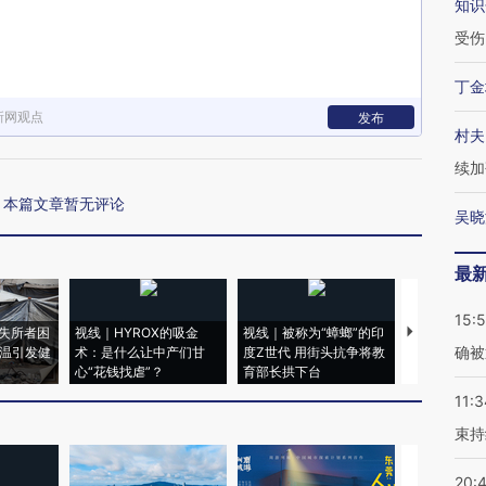
知识
受伤
丁金
新网观点
发布
村夫
续加
本篇文章暂无评论
吴晓
最
15:5
失所者困
视线｜HYROX的吸金
视线｜被称为“蟑螂”的印
视线｜“入侵
确被
高温引发健
术：是什么让中产们甘
度Z世代 用街头抗争将教
机”？难民潮
心“花钱找虐”？
育部长拱下台
飞地休达
11:3
束持
20: