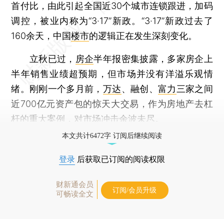
首付比，由此引起全国近30个城市连锁跟进，加码
调控，被业内称为“3·17”新政。“3·17”新政过去了
160余天，中国
楼市
的逻辑正在发生深刻变化。
立秋已过，
房企
半年报密集披露，多家房企上
半年销售业绩超预期，但市场并没有洋溢乐观情
绪。刚刚一个多月前，
万达
、融创、
富力
三家之间
近700亿元资产包的惊天大交易，作为房地产去杠
杆的重大案例，对市场冲击余波未尽。
本文共计6472字 订阅后继续阅读
登录
后获取已订阅的阅读权限
财新通会员
订阅/会员升级
可畅读全文