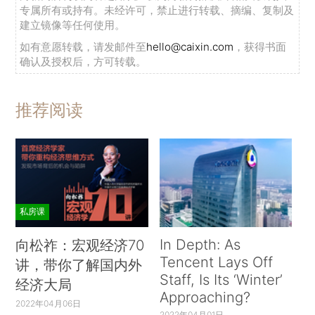
专属所有或持有。未经许可，禁止进行转载、摘编、复制及
建立镜像等任何使用。
如有意愿转载，请发邮件至
hello@caixin.com
，获得书面
确认及授权后，方可转载。
推荐阅读
私房课
In Depth: As
向松祚：宏观经济70
Tencent Lays Off
讲，带你了解国内外
Staff, Is Its ‘Winter’
经济大局
Approaching?
2022年04月06日
2022年04月01日