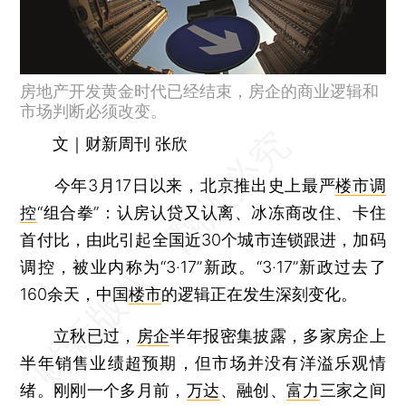
房地产开发黄金时代已经结束，房企的商业逻辑和
市场判断必须改变。
文｜财新周刊 张欣
今年3月17日以来，北京推出史上最严
楼市调
控
“组合拳”：认房认贷又认离、冰冻商改住、卡住
首付比，由此引起全国近30个城市连锁跟进，加码
调控，被业内称为“3·17”新政。“3·17”新政过去了
160余天，中国
楼市
的逻辑正在发生深刻变化。
立秋已过，
房企
半年报密集披露，多家房企上
半年销售业绩超预期，但市场并没有洋溢乐观情
绪。刚刚一个多月前，
万达
、融创、
富力
三家之间