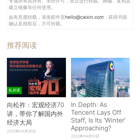
专属所有或持有。未经许可，禁止进行转载、摘编、复制及
建立镜像等任何使用。
如有意愿转载，请发邮件至
hello@caixin.com
，获得书面
确认及授权后，方可转载。
推荐阅读
私房课
In Depth: As
向松祚：宏观经济70
Tencent Lays Off
讲，带你了解国内外
Staff, Is Its ‘Winter’
经济大局
Approaching?
2022年04月06日
2022年04月01日