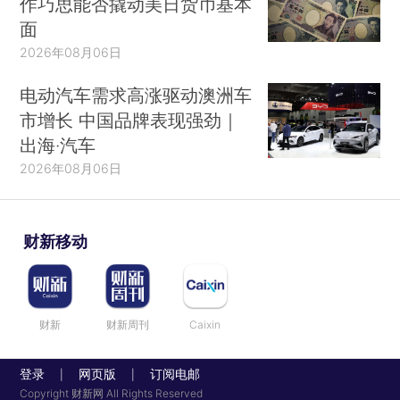
作巧思能否撬动美日货币基本
面
2026年08月06日
电动汽车需求高涨驱动澳洲车
市增长 中国品牌表现强劲｜
出海·汽车
2026年08月06日
财新移动
财新
财新周刊
Caixin
登录
网页版
订阅电邮
|
|
Copyright 财新网 All Rights Reserved