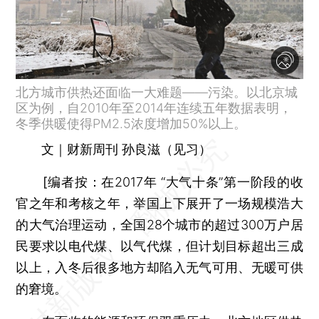
北方城市供热还面临一大难题——污染。以北京城
区为例，自2010年至2014年连续五年数据表明，
冬季供暖使得PM2.5浓度增加50%以上。
文｜财新周刊 孙良滋（见习）
[
编者按：
在2017年 “大气十条”第一阶段的收
官之年和考核之年，举国上下展开了一场规模浩大
的大气治理运动，全国28个城市的超过300万户居
民要求以电代煤、以气代煤，但计划目标超出三成
以上，入冬后很多地方却陷入无气可用、无暖可供
的窘境。