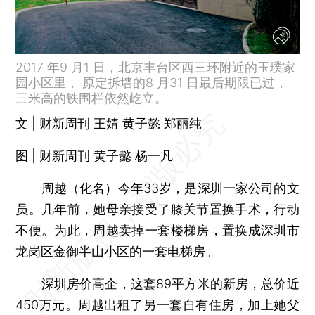
2017 年9 月1 日，北京丰台区西三环附近的玉璞家
园小区里， 原定拆墙的8 月31 日最后期限已过，
三米高的铁围栏依然屹立。
文 | 财新周刊 王婧 黄子懿 郑丽纯
图 | 财新周刊 黄子懿 杨一凡
周越（化名）今年33岁，是深圳一家公司的文
员。几年前，她母亲接受了膝关节置换手术，行动
不便。为此，周越卖掉一套楼梯房，置换成深圳市
龙岗区金御半山小区的一套电梯房。
深圳房价高企，这套89平方米的新房，总价近
450万元。周越出租了另一套自有住房，加上她父