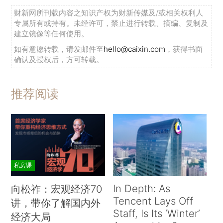
财新网所刊载内容之知识产权为财新传媒及/或相关权利人
专属所有或持有。未经许可，禁止进行转载、摘编、复制及
建立镜像等任何使用。
如有意愿转载，请发邮件至
hello@caixin.com
，获得书面
确认及授权后，方可转载。
推荐阅读
私房课
In Depth: As
向松祚：宏观经济70
Tencent Lays Off
讲，带你了解国内外
Staff, Is Its ‘Winter’
经济大局