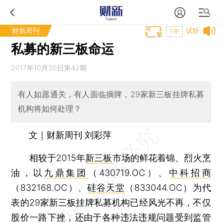
财新周刊
试听
T中
私募的新三板命运
2017年10月30日第42期
有人如愿通关，有人面临摘牌，29家新三板挂牌私募
机构将如何处理？
文｜财新周刊 刘彩萍
相较于2015年
新三板
市场的鲜花着锦、烈火烹
油，以
九鼎集团
（430719.OC）、
中科招商
（832168.OC）、
硅谷天堂
（833044.OC）为代
表的29家新三板挂牌私募机构已经风光不再，不仅
股价一路下挫，还由于各种违法违规问题受到监管