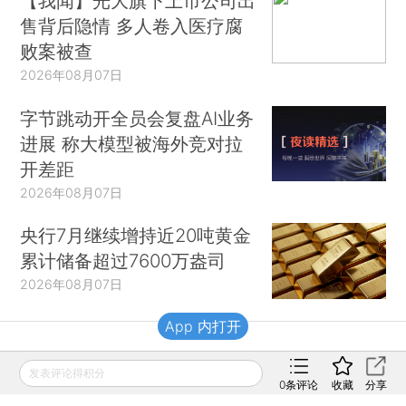
【我闻】光大旗下上市公司出
售背后隐情 多人卷入医疗腐
败案被查
2026年08月07日
字节跳动开全员会复盘AI业务
进展 称大模型被海外竞对拉
开差距
2026年08月07日
央行7月继续增持近20吨黄金
累计储备超过7600万盎司
2026年08月07日
App 内打开
财新移动
发表评论得积分
0
条评论
收藏
分享