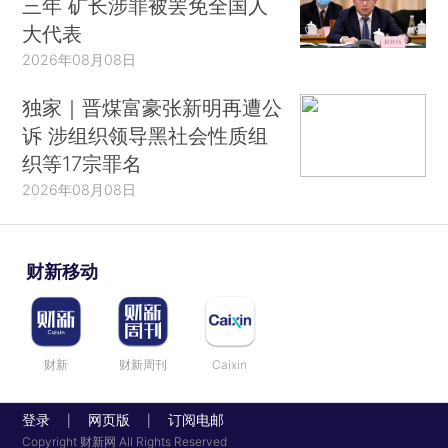
三年 矿长涉罪被罢免全国人
大代表
2026年08月08日
独家｜晋煤富豪张新明再遭公
诉 涉组织领导黑社会性质组
织等17宗罪名
2026年08月08日
财新移动
财新
财新周刊
Caixin
登录
网页版
订阅电邮
|
|
Copyright 财新网 All Rights Reserved