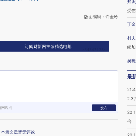
知识
受伤
版面编辑：许金玲
丁金
村夫
订阅财新网主编精选电邮
续加
吴晓
最
21:
2.
新网观点
发布
20:
倍
本篇文章暂无评论
20:1