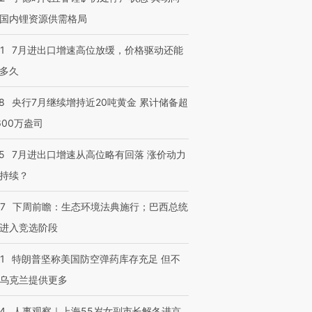
国内锂资源供需格局
1
7月进出口增速高位放缓，价格驱动还能
多久
跨国走私7万
视线｜被称为“蟑螂”的印
视线｜“入侵”还是“人道危
检体内含3种
度Z世代 用街头抗争将教
机”？难民潮撕裂西班牙
秘鲁纳斯
育部长拱下台
飞地休达
13人遇难
8
央行7月继续增持近20吨黄金 累计储备超
600万盎司
5
7月进出口增速从高位略有回落 涨价动力
持续？
进第四届链博
【商旅对话】华住集团
技“链”接产
【特别呈现】寻找100种
CFO：不靠规模取胜，华
【特别呈
有意思的生活方式·第三对
住三大增长引擎是什么？
有意思的
07
下周前瞻：生态环境法典施行；巴西总统
进入竞选阶段
1
特朗普坚称美国防空弹药库存充足 但不
乌克兰提供更多
24
人事观察｜上海55岁女副市长解冬进京