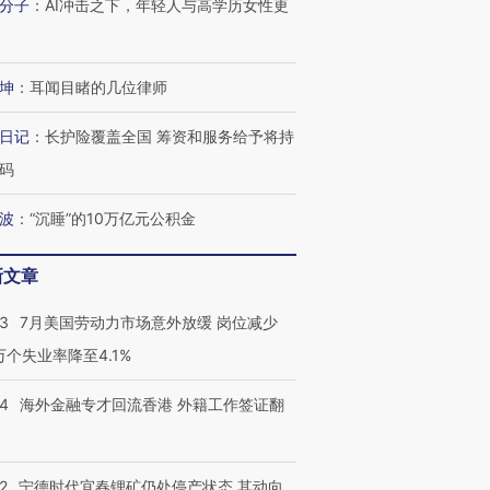
分子
：
AI冲击之下，年轻人与高学历女性更
坤
：
耳闻目睹的几位律师
日记
：
长护险覆盖全国 筹资和服务给予将持
码
波
：
“沉睡”的10万亿元公积金
新文章
43
7月美国劳动力市场意外放缓 岗位减少
3万个失业率降至4.1%
14
海外金融专才回流香港 外籍工作签证翻
2
宁德时代宜春锂矿仍处停产状态 其动向