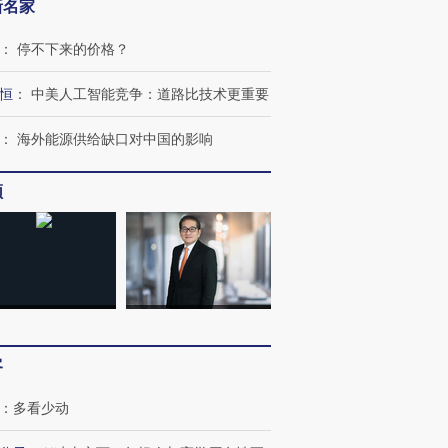
新名家
：
停不下来的价格？
恒
：
中美人工智能竞争：道路比技术更重要
：
海外能源供给缺口对中国的影响
频
客
：
多看少动