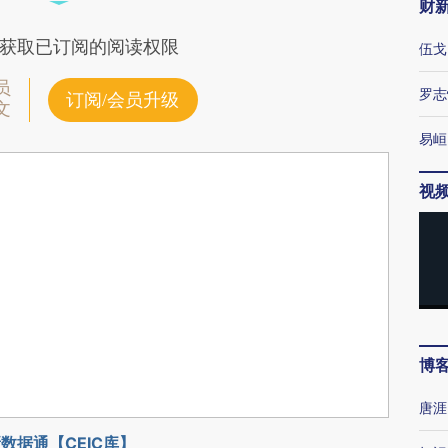
财
获取已订阅的阅读权限
伍戈
员
罗志
订阅/会员升级
文
易峘
视
博
唐涯
数据通【CEIC库】