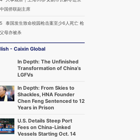
中国侨联副主席
45
泰国发生致命校园枪击案至少6人死亡 枪
父母亦被杀
lish - Caixin Global
In Depth: The Unfinished
Transformation of China’s
LGFVs
In Depth: From Skies to
Shackles, HNA Founder
Chen Feng Sentenced to 12
Years in Prison
U.S. Details Steep Port
Fees on China-Linked
Vessels Starting Oct. 14