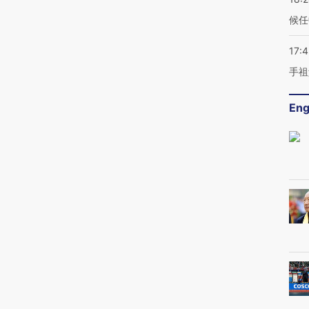
候任
17:
手祖
Eng