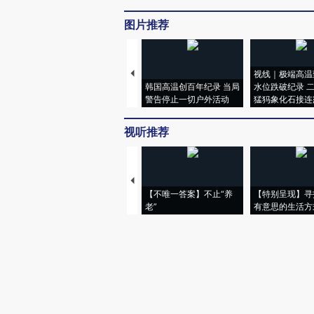
图片推荐
视线｜极端高温
韩国高温创百年纪录 当局
水位跌破纪录 
警告停止一切户外活动
猛犸象化石接连
视听推荐
【不唯一答案】不止“养
【特别呈现】寻
老”
有意思的生活方