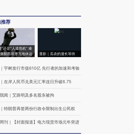
辑推荐
侵”还是“人道危机” 难
撕裂西班牙飞地休达
显影｜瓜农的漫长等待
｜
宇树发行市值610亿 先行者的加速和考验
｜
在岸人民币兑美元汇率连日升破6.75
我闻
｜
艾路明及多名股东被拘
｜
特朗普再签两份行政令限制出生公民权
周刊
｜
【封面报道】电力现货市场元年突进