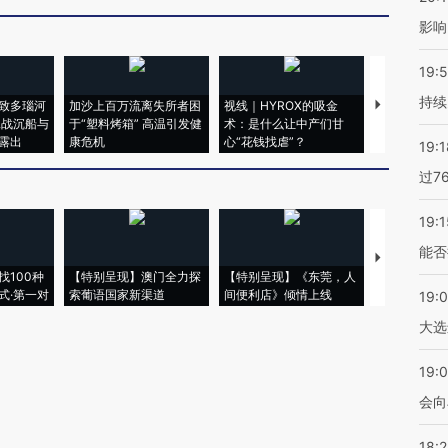
影响
19:5
持续
致多瑙河
加沙上百万流离失所者困
视线｜HYROX的吸金
马航飞行员
二战沉船与
于“塑料烤箱” 高温引发健
术：是什么让中产们甘
粒摇头丸 尿
露出
康危机
心“花钱找虐”？
毒品
19:1
过7
19:1
能否
【推广】走
找100种
【特别呈现】澳门全力探
【特别呈现】《东莞，人
会，让数智科
式·第一对
索葡语国家新渠道
间便利店》倾情上线
业
19:
大选
19:0
会向
18: