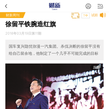
财新周刊
试听
T中
徐留平铁腕造红旗
2018年03月19日第11期
国车复兴隐忧弥漫一汽集团。杀伐决断的徐留平没有
给自己留余地，他制定了一个几乎不可能完成的目标
原图