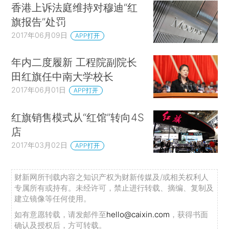
香港上诉法庭维持对穆迪“红
旗报告”处罚
2017年06月09日
APP打开
年内二度履新 工程院副院长
田红旗任中南大学校长
2017年06月01日
APP打开
红旗销售模式从“红馆”转向4S
店
2017年03月02日
APP打开
财新网所刊载内容之知识产权为财新传媒及/或相关权利人
专属所有或持有。未经许可，禁止进行转载、摘编、复制及
建立镜像等任何使用。
如有意愿转载，请发邮件至
hello@caixin.com
，获得书面
确认及授权后，方可转载。