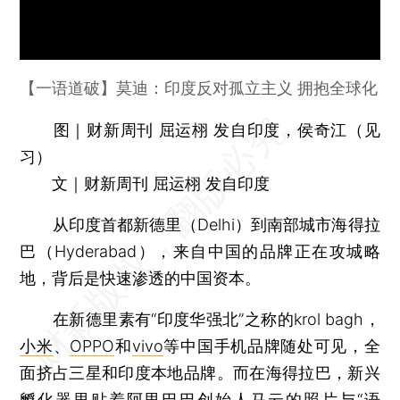
【一语道破】莫迪：印度反对孤立主义 拥抱全球化
图｜财新周刊 屈运栩 发自印度，侯奇江（见
习）
文｜财新周刊 屈运栩 发自印度
从印度首都新德里（Delhi）到南部城市海得拉
巴（Hyderabad），来自中国的品牌正在攻城略
地，背后是快速渗透的中国资本。
在新德里素有“印度华强北”之称的krol bagh，
小米
、
OPPO
和
vivo
等中国手机品牌随处可见，全
面挤占三星和印度本地品牌。而在海得拉巴，新兴
孵化器里贴着
阿里巴巴
创始人
马云
的照片与“语