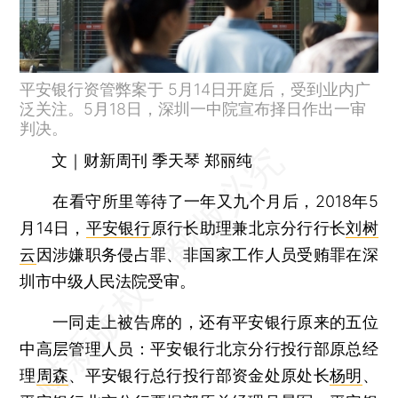
平安银行资管弊案于 5月14日开庭后，受到业内广
泛关注。5月18日，深圳一中院宣布择日作出一审
判决。
文｜财新周刊 季天琴 郑丽纯
在看守所里等待了一年又九个月后，2018年5
月14日，
平安银行
原行长助理兼北京分行行长
刘树
云
因涉嫌职务侵占罪、非国家工作人员受贿罪在深
圳市中级人民法院受审。
一同走上被告席的，还有平安银行原来的五位
中高层管理人员：平安银行北京分行投行部原总经
理
周森
、平安银行总行投行部资金处原处长
杨明
、