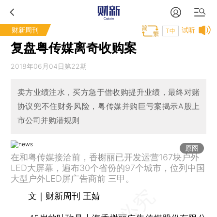
财新周刊
试听
T中
复盘粤传媒离奇收购案
2018年06月04日第22期
卖方业绩注水，买方急于借收购提升业绩，最终对赌
协议兜不住财务风险，粤传媒并购巨亏案揭示A股上
市公司并购潜规则
原图
在和粤传媒接洽前，香榭丽已开发运营167块户外
LED大屏幕，遍布30个省份的97个城市，位列中国
大型户外LED屏广告商前 三甲。
文｜财新周刊 王婧