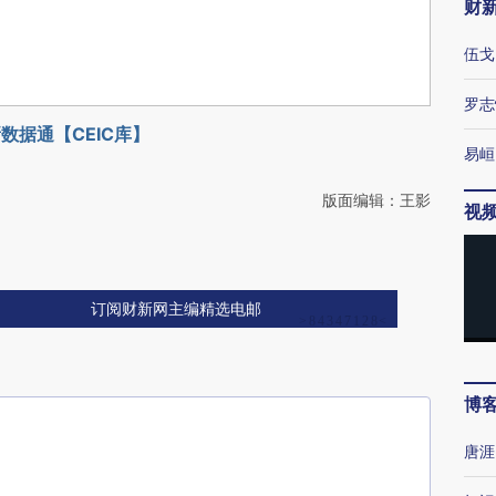
财
伍戈
罗志
数据通【CEIC库】
易峘
版面编辑：王影
视
订阅财新网主编精选电邮
博
唐涯