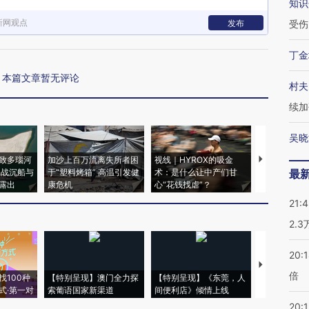
知识
新网观点
发布
受伤
丁金
本篇文章暂无评论
村夫
续加
吴晓
致多瑙河
加沙上百万流离失所者困
视线｜HYROX的吸金
马航飞行员
二战沉船与
于“塑料烤箱” 高温引发健
术：是什么让中产们甘
粒摇头丸 尿
最
露出
康危机
心“花钱找虐”？
毒品
21:
2.
20:
【推广】走
倍
找100种
【特别呈现】澳门全力探
【特别呈现】《东莞，人
会，让数智科
式·第一对
索葡语国家新渠道
间便利店》倾情上线
业
20:1