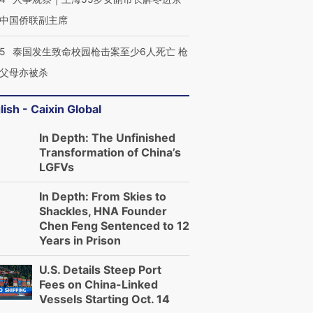
中国侨联副主席
45
泰国发生致命校园枪击案至少6人死亡 枪
父母亦被杀
lish - Caixin Global
In Depth: The Unfinished
Transformation of China’s
LGFVs
In Depth: From Skies to
Shackles, HNA Founder
Chen Feng Sentenced to 12
Years in Prison
U.S. Details Steep Port
Fees on China-Linked
Vessels Starting Oct. 14