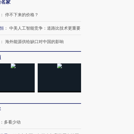
新名家
：
停不下来的价格？
恒
：
中美人工智能竞争：道路比技术更重要
：
海外能源供给缺口对中国的影响
频
客
：
多看少动