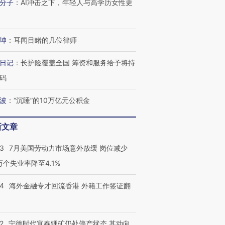
分子
：
AI冲击之下，年轻人与高学历女性更
坤
：
耳闻目睹的几位律师
日记
：
长护险覆盖全国 筹资和服务给予将持
码
波
：
“沉睡”的10万亿元公积金
跨国走私7万
视线｜被称为“蟑螂”的印
视线｜“入侵”还是“人道危
检体内含3种
新文章
度Z世代 用街头抗争将教
机”？难民潮撕裂西班牙
秘鲁纳斯
育部长拱下台
飞地休达
13人遇难
43
7月美国劳动力市场意外放缓 岗位减少
3万个失业率降至4.1%
14
海外金融专才回流香港 外籍工作签证翻
进第四届链博
【商旅对话】华住集团
技“链”接产
【特别呈现】寻找100种
CFO：不靠规模取胜，华
【特别呈
有意思的生活方式·第三对
住三大增长引擎是什么？
有意思的
2
宁德时代宜春锂矿仍处停产状态 其动向