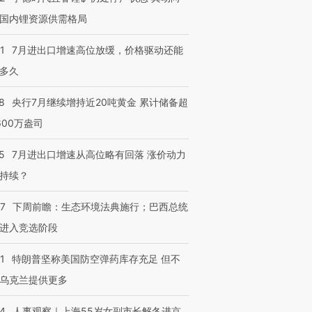
国内锂资源供需格局
1
7月进出口增速高位放缓，价格驱动还能
多久
8
央行7月继续增持近20吨黄金 累计储备超
600万盎司
5
7月进出口增速从高位略有回落 涨价动力
持续？
07
下周前瞻：生态环境法典施行；巴西总统
进入竞选阶段
1
特朗普坚称美国防空弹药库存充足 但不
乌克兰提供更多
24
人事观察｜上海55岁女副市长解冬进京