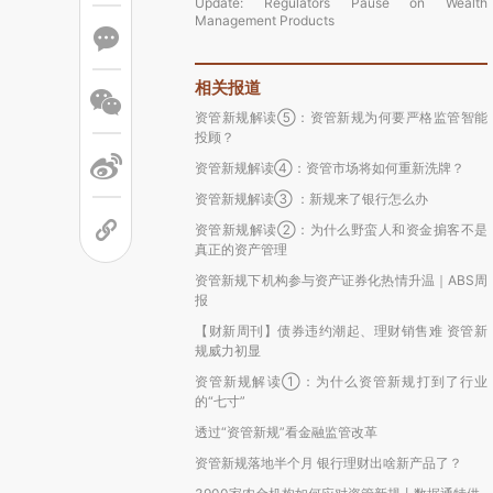
Update: Regulators Pause on Wealth
Management Products
相关报道
资管新规解读⑤：资管新规为何要严格监管智能
投顾？
资管新规解读④：资管市场将如何重新洗牌？
资管新规解读③ ：新规来了银行怎么办
资管新规解读②：为什么野蛮人和资金掮客不是
真正的资产管理
资管新规下机构参与资产证券化热情升温｜ABS周
报
【财新周刊】债券违约潮起、理财销售难 资管新
规威力初显
资管新规解读①：为什么资管新规打到了行业
的“七寸”
透过“资管新规”看金融监管改革
资管新规落地半个月 银行理财出啥新产品了？