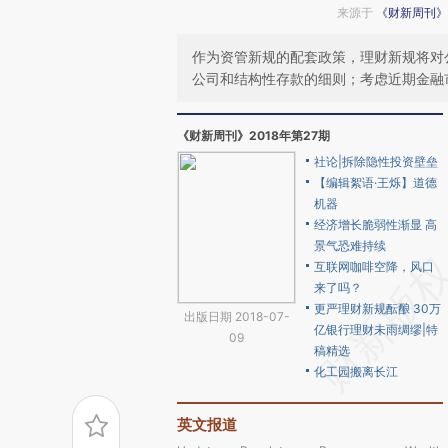
来源于
《财新周刊》
作为资管新规的配套政策，理财新规将对
公司和结构性存款的细则；考虑近期金融
《财新周刊》2018年第27期
社论|拆除隐性投资壁垒
【编辑絮语·王烁】道德
机器
经济增长脆弱性渐显 高
景气恐难持续
互联网咖啡空降，风口
来了吗？
更严理财新规酝酿 30万
出版日期 2018-07-
亿银行理财未雨绸缪|特
09
稿精选
化工园搬离长江
英文报道