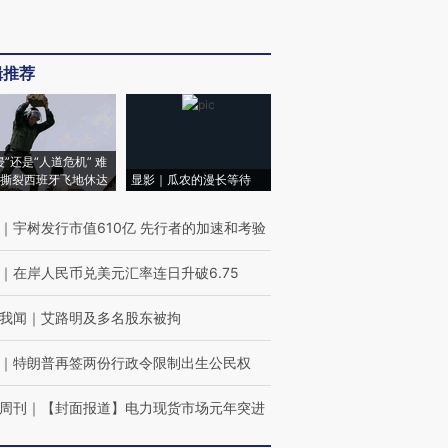
辑推荐
侵”还是“人道危机” 难
撕裂西班牙飞地休达
显影｜瓜农的漫长等待
｜
宇树发行市值610亿 先行者的加速和考验
｜
在岸人民币兑美元汇率连日升破6.75
我闻
｜
艾路明及多名股东被拘
｜
特朗普再签两份行政令限制出生公民权
周刊
｜
【封面报道】电力现货市场元年突进