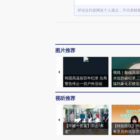
评论仅代表网友个人观点，不代表财
图片推荐
视线｜极端高温
韩国高温创百年纪录 当局
水位跌破纪录 
警告停止一切户外活动
猛犸象化石接连
视听推荐
【不唯一答案】不止“养
【特别呈现】寻
老”
有意思的生活方