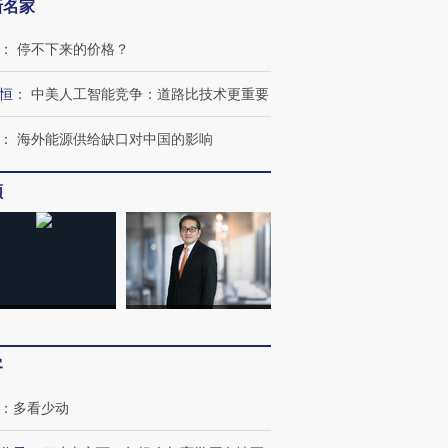
新名家
：
停不下来的价格？
恒
：
中美人工智能竞争：道路比技术更重要
：
海外能源供给缺口对中国的影响
频
客
：
多看少动