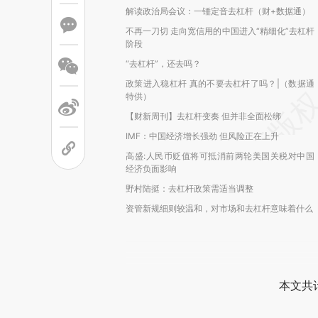
解读政治局会议：一锤定音去杠杆（财+数据通）
不再一刀切 走向宽信用的中国进入“精细化”去杠杆
阶段
“去杠杆”，还去吗？
政策进入稳杠杆 真的不要去杠杆了吗？|（数据通
特供）
【财新周刊】去杠杆变奏 但并非全面松绑
IMF：中国经济增长强劲 但风险正在上升
高盛:人民币贬值将可抵消前两轮美国关税对中国
经济负面影响
野村陆挺：去杠杆政策需适当调整
资管新规细则较温和，对市场和去杠杆意味着什么
本文共计