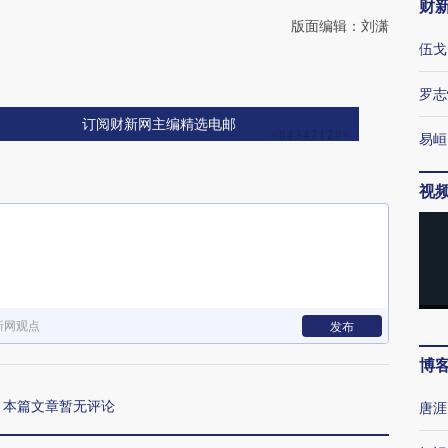
财
版面编辑：刘潇
伍戈
罗志
订阅财新网主编精选电邮
易峘
视
新网观点
发布
博
本篇文章暂无评论
唐涯