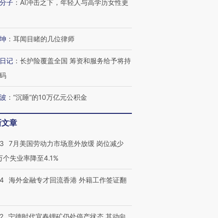
分子
：
AI冲击之下，年轻人与高学历女性更
跨国走私7万
视线｜被称为“蟑螂”的印
视线｜“入侵”还是“人道危
坤
：
耳闻目睹的几位律师
检体内含3种
度Z世代 用街头抗争将教
机”？难民潮撕裂西班牙
秘鲁纳斯
育部长拱下台
飞地休达
13人遇难
日记
：
长护险覆盖全国 筹资和服务给予将持
码
波
：
“沉睡”的10万亿元公积金
进第四届链博
【商旅对话】华住集团
技“链”接产
【特别呈现】寻找100种
CFO：不靠规模取胜，华
【特别呈
新文章
有意思的生活方式·第三对
住三大增长引擎是什么？
有意思的
43
7月美国劳动力市场意外放缓 岗位减少
3万个失业率降至4.1%
14
海外金融专才回流香港 外籍工作签证翻
2
宁德时代宜春锂矿仍处停产状态 其动向