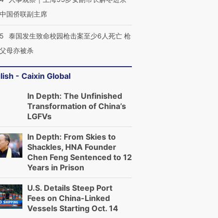
中国侨联副主席
45
泰国发生致命校园枪击案至少6人死亡 枪
父母亦被杀
lish - Caixin Global
In Depth: The Unfinished
Transformation of China’s
LGFVs
In Depth: From Skies to
Shackles, HNA Founder
Chen Feng Sentenced to 12
Years in Prison
U.S. Details Steep Port
Fees on China-Linked
Vessels Starting Oct. 14