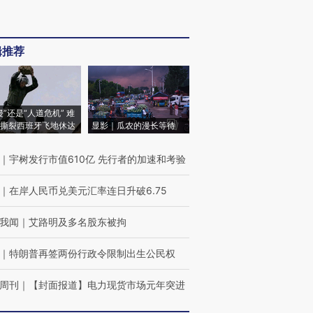
辑推荐
侵”还是“人道危机” 难
撕裂西班牙飞地休达
显影｜瓜农的漫长等待
｜
宇树发行市值610亿 先行者的加速和考验
｜
在岸人民币兑美元汇率连日升破6.75
我闻
｜
艾路明及多名股东被拘
｜
特朗普再签两份行政令限制出生公民权
周刊
｜
【封面报道】电力现货市场元年突进