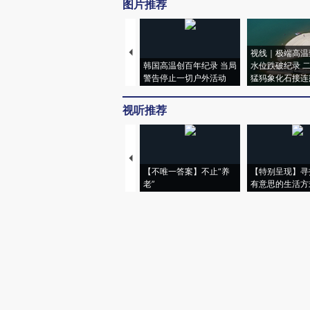
图片推荐
视线｜极端高温
韩国高温创百年纪录 当局
水位跌破纪录 
警告停止一切户外活动
猛犸象化石接连
视听推荐
【不唯一答案】不止“养
【特别呈现】寻
老”
有意思的生活方