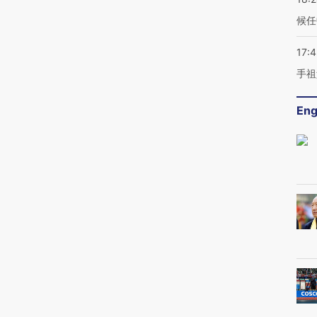
候任
17:
手祖
Eng