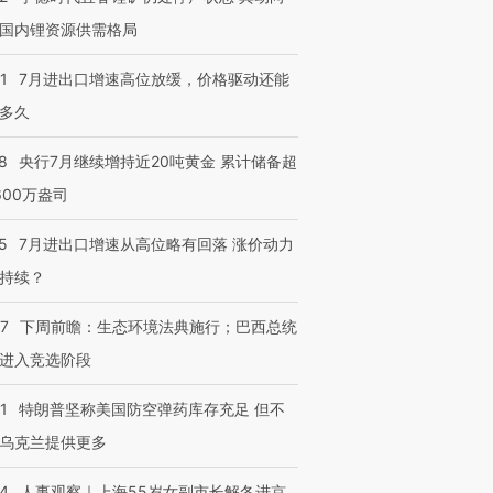
国内锂资源供需格局
1
7月进出口增速高位放缓，价格驱动还能
多久
8
央行7月继续增持近20吨黄金 累计储备超
600万盎司
5
7月进出口增速从高位略有回落 涨价动力
持续？
07
下周前瞻：生态环境法典施行；巴西总统
进入竞选阶段
1
特朗普坚称美国防空弹药库存充足 但不
乌克兰提供更多
24
人事观察｜上海55岁女副市长解冬进京