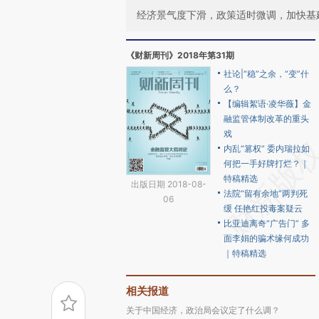
经济景气度下滑，政策适时微调，加快基
《财新周刊》2018年第31期
社论|“稳”之余，“变”什
么？
【编辑絮语·凌华薇】金
融监管体制改革的重头
戏
内乱“篡权” 委内瑞拉如
何把一手好牌打烂？｜
特稿精选
出版日期 2018-08-
法院“留有余地”两判死
06
缓 任艳红投毒案疑云
比亚迪离奇“广告门” 多
面李娟的骗术缘何成功
｜特稿精选
相关报道
关于中国经济，政治局会议定了什么调？