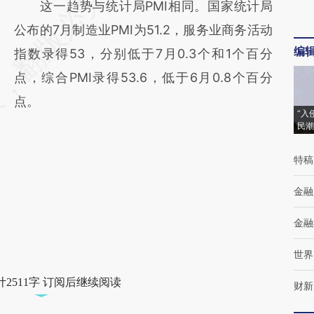
这一趋势与统计局PMI相同。国家统计局
公布的7月制造业PMI为51.2，服务业商务活动
编
指数录得53，分别低于7月0.3个和1个百分
点，综合PMI录得53.6，低于6月0.8个百分
点。
“入
民潮
特稿
金融
金融
世界
2511字 订阅后继续阅读
财新