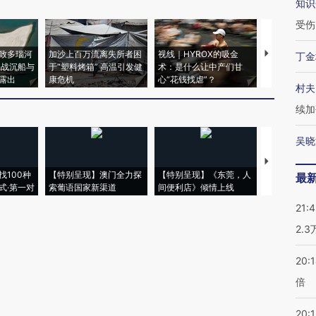
知识
受伤
致多瑙河
加沙上百万流离失所者困
视线｜HYROX的吸金
马航飞行员
丁金
二战沉船与
于“塑料烤箱” 高温引发健
术：是什么让中产们甘
粒摇头丸 尿
露出
康危机
心“花钱找虐”？
毒品
村夫
续加
吴晓
【推广】走
找100种
【特别呈现】澳门全力探
【特别呈现】《东莞，人
会，让数智科
最
式·第一对
索葡语国家新渠道
间便利店》倾情上线
业
21:
2.
20:
倍
20:1