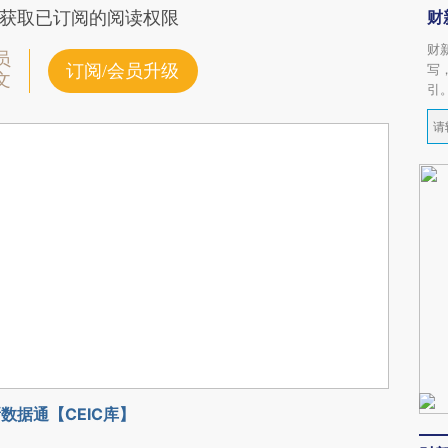
财
获取已订阅的阅读权限
财
员
订阅/会员升级
写
文
引
数据通【CEIC库】