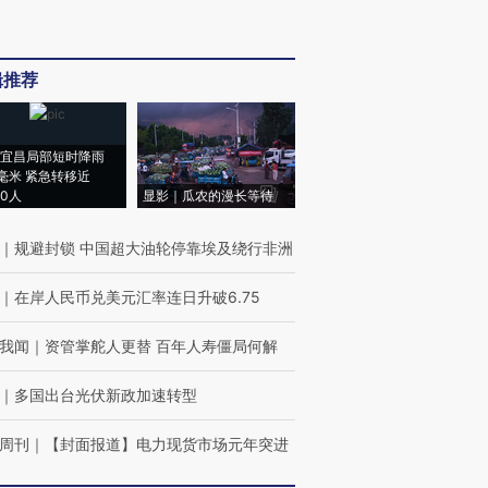
辑推荐
宜昌局部短时降雨
8毫米 紧急转移近
00人
显影｜瓜农的漫长等待
｜
规避封锁 中国超大油轮停靠埃及绕行非洲
｜
在岸人民币兑美元汇率连日升破6.75
我闻
｜
资管掌舵人更替 百年人寿僵局何解
｜
多国出台光伏新政加速转型
周刊
｜
【封面报道】电力现货市场元年突进