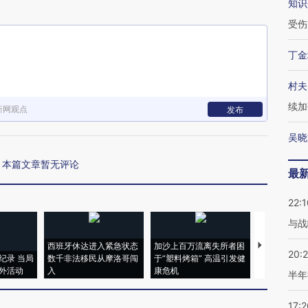
知识
受伤
丁金
村夫
续加
新网观点
发布
吴晓
本篇文章暂无评论
最
22:1
与战
西班牙休达进入紧急状态
加沙上百万流离失所者困
视线｜HYR
20:
纪录 当局
数千非法移民从摩洛哥闯
于“塑料烤箱” 高温引发健
术：是什么
外活动
入
康危机
心“花钱找虐
半年
17:2