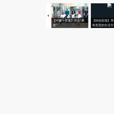
【不唯一答案】不止“养
【特别呈现】寻
老”
有意思的生活方