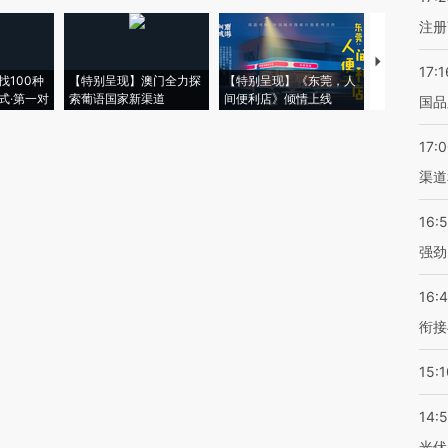
注册
【推广】走
17:1
找100种
【特别呈现】澳门全力探
【特别呈现】《东莞，人
会，让数智科
式·第一对
索葡语国家新渠道
间便利店》倾情上线
业
国品
17:
渠道
16:
强劲
16:
衔接
15:1
14:
光伏