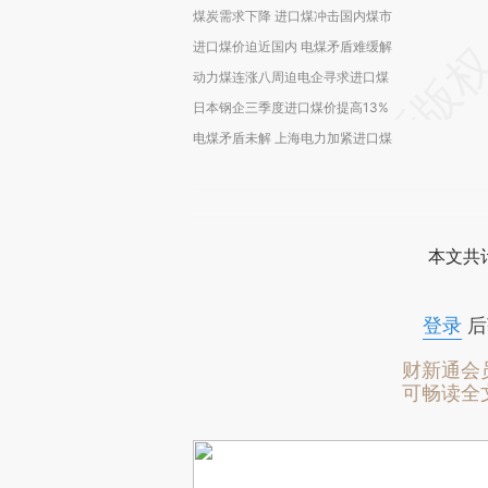
煤炭需求下降 进口煤冲击国内煤市
进口煤价迫近国内 电煤矛盾难缓解
动力煤连涨八周迫电企寻求进口煤
日本钢企三季度进口煤价提高13%
电煤矛盾未解 上海电力加紧进口煤
本文共计
登录
后
财新通会
可畅读全