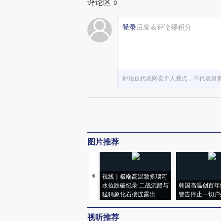
评论区
0
登录
后发表评论得积分
评论仅代表网友个人观点，不代表财
图片推荐
视线｜极端高温致多瑙河
水位跌破纪录 二战沉船与
韩国高温创百年
猛犸象化石接连露出
警告停止一切户
视听推荐