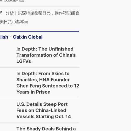
05
分析｜贝森特操盘稳日元，操作巧思能否
美日货币基本面
lish - Caixin Global
In Depth: The Unfinished
Transformation of China’s
LGFVs
In Depth: From Skies to
Shackles, HNA Founder
Chen Feng Sentenced to 12
Years in Prison
U.S. Details Steep Port
Fees on China-Linked
Vessels Starting Oct. 14
The Shady Deals Behind a