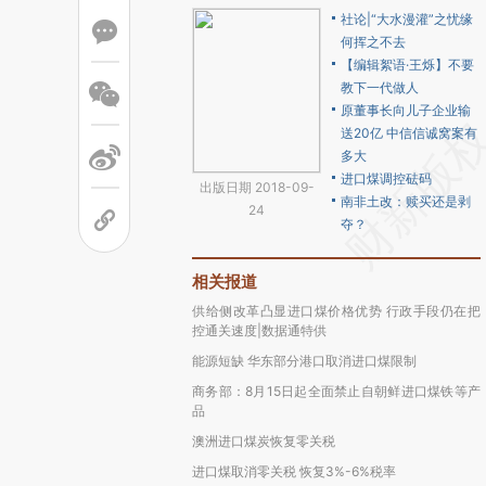
社论|“大水漫灌”之忧缘
何挥之不去
【编辑絮语·王烁】不要
教下一代做人
原董事长向儿子企业输
送20亿 中信信诚窝案有
多大
进口煤调控砝码
出版日期 2018-09-
南非土改：赎买还是剥
24
夺？
相关报道
供给侧改革凸显进口煤价格优势 行政手段仍在把
控通关速度|数据通特供
能源短缺 华东部分港口取消进口煤限制
商务部：8月15日起全面禁止自朝鲜进口煤铁等产
品
澳洲进口煤炭恢复零关税
进口煤取消零关税 恢复3%-6%税率