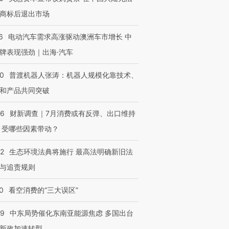
商标后退出市场
进第四届链博
【商旅对话】华住集团
6
电动汽车需求高涨驱动澳洲车市增长 中
技“链”接产
【特别呈现】寻找100种
CFO：不靠规模取胜，华
【特别呈
有意思的生活方式·第三对
住三大增长引擎是什么？
有意思的
牌表现强劲｜出海·汽车
00
普渡机器人张涛：机器人规模化靠技术、
和产品共同突破
56
财新调查｜7月消费或有反弹、出口维持
 受哪些因素带动？
42
生态环境法典将施行 最高法明确新旧法
与追责规则
0
看空消费的“三大误区”
59
中东局势催化东南亚能源焦虑 多国出台
新政加速转型