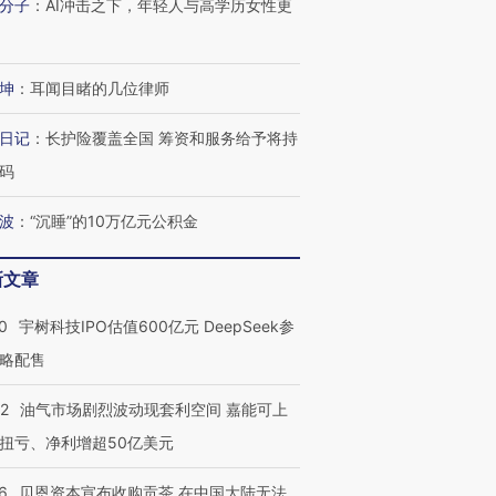
分子
：
AI冲击之下，年轻人与高学历女性更
坤
：
耳闻目睹的几位律师
日记
：
长护险覆盖全国 筹资和服务给予将持
码
波
：
“沉睡”的10万亿元公积金
新文章
0
宇树科技IPO估值600亿元 DeepSeek参
略配售
OX的吸金
马航飞行员跨国走私7万
视线｜被称为“蟑螂”的印
22
油气市场剧烈波动现套利空间 嘉能可上
让中产们甘
粒摇头丸 尿检体内含3种
度Z世代 用街头抗争将教
秘鲁纳斯
”？
毒品
育部长拱下台
13人遇难
扭亏、净利增超50亿美元
6
贝恩资本宣布收购贡茶 在中国大陆无法