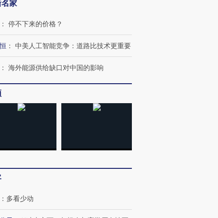
新名家
：
停不下来的价格？
恒
：
中美人工智能竞争：道路比技术更重要
：
海外能源供给缺口对中国的影响
频
客
：
多看少动