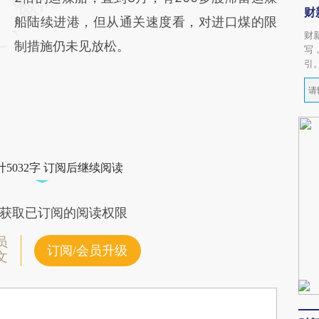
财
船陆续进港，但从通关速度看，对进口煤的限
财
制措施仍未见放松。
写
引
5032字 订阅后继续阅读
获取已订阅的阅读权限
员
订阅/会员升级
文