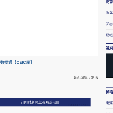
财
伍戈
罗志
易峘
视
数据通【CEIC库】
版面编辑：刘潇
博
订阅财新网主编精选电邮
唐涯