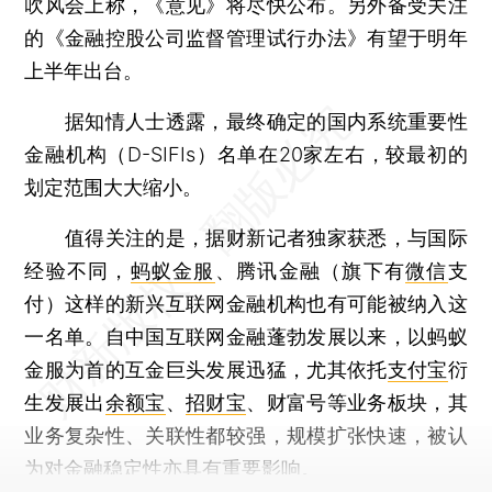
吹风会上称，《意见》将尽快公布。另外备受关注
的《金融控股公司监督管理试行办法》有望于明年
上半年出台。
据知情人士透露，最终确定的国内系统重要性
金融机构（D-SIFIs）名单在20家左右，较最初的
划定范围大大缩小。
值得关注的是，据财新记者独家获悉，与国际
经验不同，
蚂蚁金服
、腾讯金融（旗下有
微信
支
付）这样的新兴互联网金融机构也有可能被纳入这
一名单。自中国互联网金融蓬勃发展以来，以蚂蚁
金服为首的互金巨头发展迅猛，尤其依托
支付宝
衍
生发展出
余额宝
、
招财宝
、财富号等业务板块，其
业务复杂性、关联性都较强，规模扩张快速，被认
为对金融稳定性亦具有重要影响。