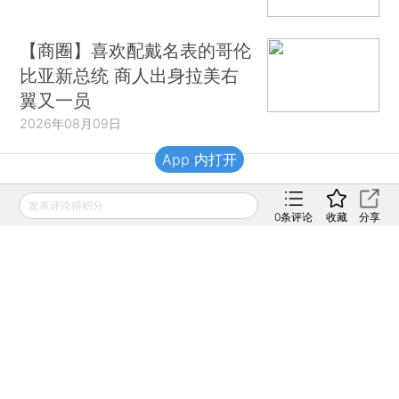
【商圈】喜欢配戴名表的哥伦
比亚新总统 商人出身拉美右
翼又一员
2026年08月09日
App 内打开
财新移动
发表评论得积分
0
条评论
收藏
分享
财新
财新周刊
Caixin
登录
网页版
订阅电邮
|
|
Copyright 财新网 All Rights Reserved