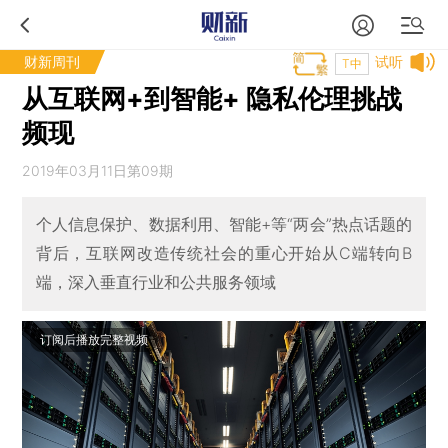
财新周刊
试听
T中
从互联网+到智能+ 隐私伦理挑战
频现
2019年03月11日第09期
个人信息保护、数据利用、智能+等“两会”热点话题的
背后，互联网改造传统社会的重心开始从C端转向B
端，深入垂直行业和公共服务领域
订阅后播放完整视频