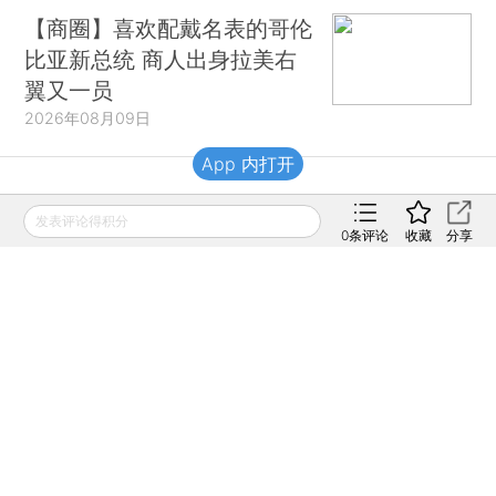
【商圈】喜欢配戴名表的哥伦
比亚新总统 商人出身拉美右
翼又一员
2026年08月09日
App 内打开
财新移动
发表评论得积分
0
条评论
收藏
分享
财新
财新周刊
Caixin
登录
网页版
订阅电邮
|
|
Copyright 财新网 All Rights Reserved