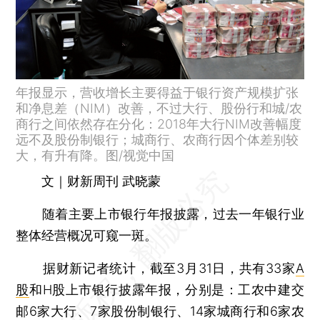
年报显示，营收增长主要得益于银行资产规模扩张
和净息差（NIM）改善，不过大行、股份行和城/农
商行之间依然存在分化：2018年大行NIM改善幅度
远不及股份制银行；城商行、农商行因个体差别较
大，有升有降。图/视觉中国
文｜财新周刊 武晓蒙
随着主要上市银行年报披露，过去一年银行业
整体经营概况可窥一斑。
据财新记者统计，截至3月31日，共有33家
A
股
和H股上市银行披露年报，分别是：工农中建交
邮6家大行、7家股份制银行、14家城商行和6家农