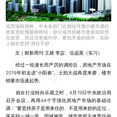
克而瑞研报称，中央各部门近期信号预示楼市调控
政策宽松预期将终结；部分城市的楼市政策却依然
在放宽，而且没有被叫停。看似矛盾的操作，实际
上都在坚持“房住不炒”。
文｜财新周刊 王婧 李宓、伍远英（实习）
经过一轮漫长而严厉的调控后，房地产市场在
2019年初走进“小阳春”。土拍大战再度来袭，楼市
销量亦迅速起势。
就在行业转向乐观之时，4月19日中央政治局
召开会议，再用44个字强化房地产市场的基础论
调：“要坚持房子是用来住的、不是用来炒的定位，
落实好一城一策、因城施策、城市政府主体责任的