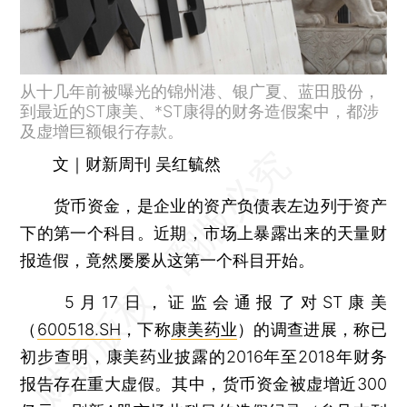
从十几年前被曝光的锦州港、银广夏、蓝田股份，
到最近的ST康美、*ST康得的财务造假案中，都涉
及虚增巨额银行存款。
文｜财新周刊 吴红毓然
货币资金，是企业的资产负债表左边列于资产
下的第一个科目。近期，市场上暴露出来的天量财
报造假，竟然屡屡从这第一个科目开始。
5月17日，证监会通报了对ST康美
（
600518.SH
，下称
康美药业
）的调查进展，称已
初步查明，康美药业披露的2016年至2018年财务
报告存在重大虚假。其中，货币资金被虚增近300