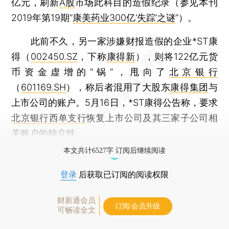
亿元，刷新
A股
市场此科目的造假纪录（参见本刊
2019年第19期“
康美药业300亿‘失踪’之谜
”）。
此前不久，另一家涉嫌财报造假的企业*ST康
得（
002450.SZ
，下称
康得新
），则将122亿元货
币资金虚增的“锅”，甩向了
北京银行
（
601169.SH
），称后者混用了大股东
康得集团
与
上市公司的账户。5月16日，*ST康得公告称，要求
北京银行西单支行
恢复上市公司及其三家子公司相
关账户的独立性。
本文共计6527字 订阅后继续阅读
登录
后获取已订阅的阅读权限
财新通会员
订阅/会员升级
可畅读全文